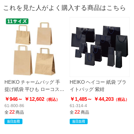
これを見た人がよく購入する商品はこちら
HEIKO チャームバッグ 手
HEIKO ヘイコー 紙袋 ブラ
提げ紙袋 平ひも ローコスト
イトバッグ 紫紺
タイプ 茶無地
￥946～
￥12,602
￥1,485～
￥44,203
（税込）
（税込）
61-800-86
61-314-4
22
22
全
商品
全
商品