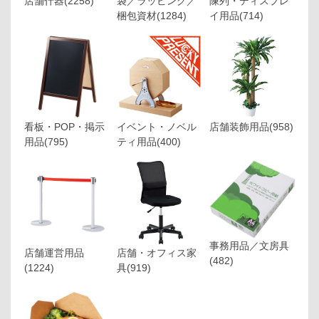
店舗什器
(2258)
袋／ラッピング／
陳列・ディスプレ
梱包資材
(1284)
イ用品
(714)
看板・POP・掲示
イベント・ノベル
店舗装飾用品
(958)
用品
(795)
ティ用品
(400)
事務用品／文房具
店舗運営用品
店舗・オフィス家
(482)
(1224)
具
(919)