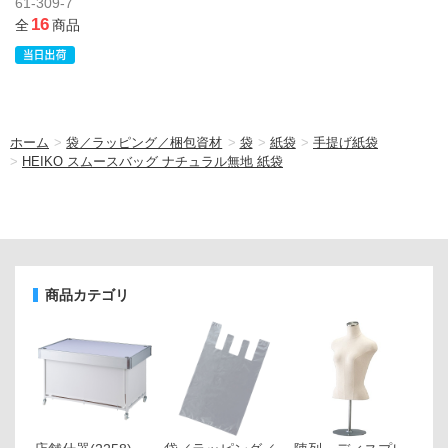
61-309-7
16
全
商品
ホーム
>
袋／ラッピング／梱包資材
>
袋
>
紙袋
>
手提げ紙袋
>
HEIKO スムースバッグ ナチュラル無地 紙袋
商品カテゴリ