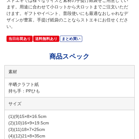
ストエキでは様々なサイズと素材の手提げ紙袋をご用意してい
ます。用途に合わせて小ロットから大ロットまでご注文いただ
けます。ギフトやイベント、普段使いにも最適なおしゃれなデ
ザインが豊富。手提げ紙袋のことならストエキにお任せくださ
い。
当日出荷あり
送料無料あり
まとめ買い
商品スペック
素材
半晒クラフト紙
持ち手：PPひも
サイズ
(1)(9)15×8×16.5cm
(2)(10)16×9×19.5cm
(3)(11)18×7×25cm
(4)(12)21×8×35cm