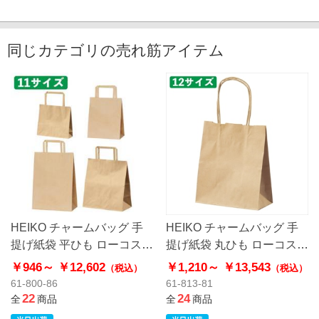
同じカテゴリの売れ筋アイテム
HEIKO チャームバッグ 手
HEIKO チャームバッグ 手
提げ紙袋 平ひも ローコスト
提げ紙袋 丸ひも ローコスト
タイプ 茶無地
タイプ 茶無地
￥946～
￥12,602
￥1,210～
￥13,543
（税込）
（税込）
61-800-86
61-813-81
22
24
全
商品
全
商品