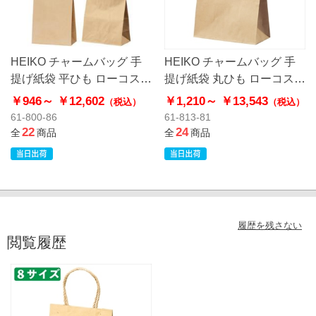
HEIKO チャームバッグ 手
HEIKO チャームバッグ 手
提げ紙袋 平ひも ローコスト
提げ紙袋 丸ひも ローコスト
タイプ 茶無地
タイプ 茶無地
￥946～
￥12,602
￥1,210～
￥13,543
（税込）
（税込）
61-800-86
61-813-81
22
24
全
商品
全
商品
履歴を残さない
閲覧履歴