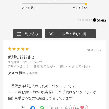
とても悪い
とても良い
絞り込み
表示：新しい順
2025.11.29
便利なおおきさ
商品種別：32×11.5×45cm
デザイン
:ふつう
価格
:とても良い
使いやすさ
:とても良い
タスコ
業種:
小売業
普段は洋服を入れるためにつかっています
２，３着お買い上げのお客様にこの手提げをつかいますが
値段も手ごろなので継続して使っています
参考になった
0
Like!
0