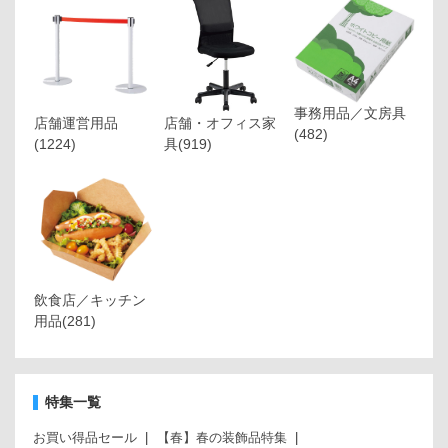
事務用品／文房具
店舗運営用品
店舗・オフィス家
(482)
(1224)
具
(919)
飲食店／キッチン
用品
(281)
特集一覧
お買い得品セール
【春】春の装飾品特集