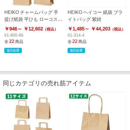
HEIKO チャームバッグ 手
HEIKO ヘイコー 紙袋 ブラ
提げ紙袋 平ひも ローコスト
イトバッグ 紫紺
タイプ 茶無地
￥946～
￥12,602
￥1,485～
￥44,203
（税込）
（税込）
61-800-86
61-314-4
22
22
全
商品
全
商品
同じカテゴリの売れ筋アイテム