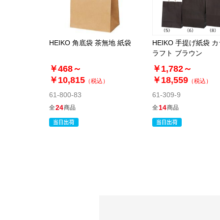
HEIKO 角底袋 茶無地 紙袋
HEIKO 手提げ紙袋 
ラフト ブラウン
￥468～
￥1,782～
￥10,815
￥18,559
（税込）
（税込）
61-800-83
61-309-9
24
14
全
商品
全
商品