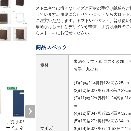
ストエキでは様々なサイズと素材の手提げ紙袋をご
しています。用途に合わせて小ロットから大ロット
ご注文いただけます。ギフトやイベント、普段使い
最適なおしゃれなデザインが豊富。手提げ紙袋のこ
らストエキにお任せください。
商品スペック
未晒クラフト紙 ニス引き加工 
素材
ち手：丸ひも
(1)(9)幅21×奥行12×高さ25cm
(2)(10)幅32×奥行20×高さ29c
(3)(11)幅32×奥行11.5×高さ31c
m
(4)(12)幅34×奥行22×高さ32c
(5)(13)幅27×奥行8×高さ34cm
手提げポリ袋ハ
手提げポリ袋ソ
【100枚】リボ
リボン付
ード型 ネイビー
フト型 白〔スト
ン付きシール ベ
ル
サイズ
(6)(14)幅32×奥行11.5×高さ41