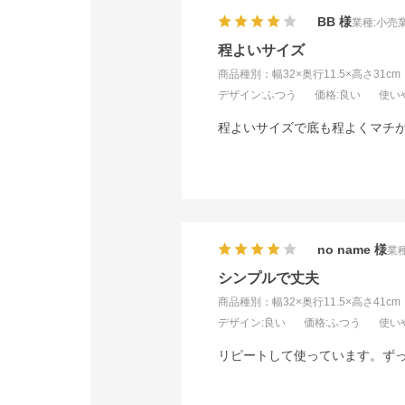
BB
業種:
小売
程よいサイズ
商品種別：幅32×奥行11.5×高さ31cm
デザイン
:ふつう
価格
:良い
使い
程よいサイズで底も程よくマチ
no name
業種
シンプルで丈夫
商品種別：幅32×奥行11.5×高さ41cm
デザイン
:良い
価格
:ふつう
使い
リピートして使っています。ず