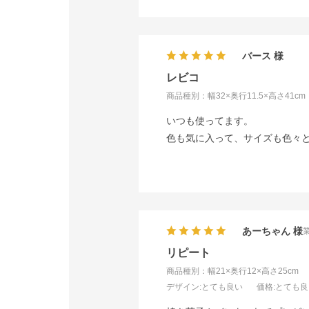
バース
レビコ
商品種別：幅32×奥行11.5×高さ41cm
いつも使ってます。
色も気に入って、サイズも色々
あーちゃん
リピート
商品種別：幅21×奥行12×高さ25cm
デザイン
:とても良い
価格
:とても