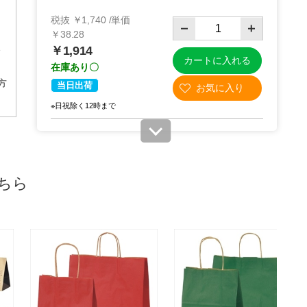
シール
～
￥847
￥264～
￥275～
￥396
税抜 ￥1,740 /単価
76
61-811-19
￥1,397
m
￥38.28
61-803-18
1
￥1,914
カートに入れる
在庫あり〇
平方
当日出荷
※日祝除く12時まで
61-309-9-6
(6). 幅32×奥行11.5×高さ41cm (50枚)
ちら
税抜 ￥1,950 /単価
￥42.90
￥2,145
カートに入れる
在庫あり〇
当日出荷
※日祝除く12時まで
61-309-9-8