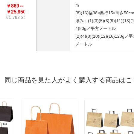
〔ストエキオリ
エキオリジナ
ーシック〔スト
m
￥869～
￥891～
￥1,441～
￥643
ジナル〕
ル〕
エキオリジナ
61-800-
￥25,850
￥29,260
￥1,694
(8)(16)幅38×奥行15×高さ50c
ル〕
61-782-21
61-782-38
61-800-75
厚み：(1)(3)(5)(6)(9)(11)(13)(
4)80g／平方メートル
(2)(4)(8)(10)(12)(16)120g／
メートル
同じ商品を見た人がよく購入する商品はこ