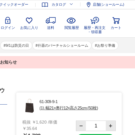
登録
ログイン
お気に入り
送料
閲覧履歴
履歴・再注文
クイックオーダー
カタログ
店舗(ショールーム)
カート
・領収書
ログイン
お気に入り
送料
閲覧履歴
履歴・再注文
カート
・領収書
9/1は防災の日
什器のバーチャルショールーム
お祭り準備
業のお知らせ
ラウ
61-309-9-1
(1). 幅21×奥行12×高さ25cm (50枚)
税抜 ￥1,620 /単価
￥35.64