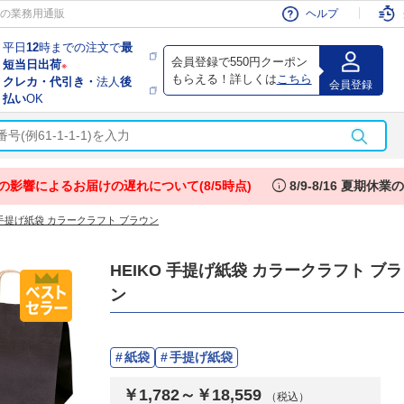
会員
の業務用通販
ヘルプ
平日
12
時までの注文で
最
会員登録で550円クーポン
短当日出荷
※
もらえる！詳しくは
こちら
クレカ・代引き・
法人
後
会員登録
払い
OK
info
の影響によるお届けの遅れについて(8/5時点)
8/9-8/16 夏期休
O 手提げ紙袋 カラークラフト ブラウン
HEIKO 手提げ紙袋 カラークラフト ブ
ン
紙袋
手提げ紙袋
￥1,782～￥18,559
（税込）