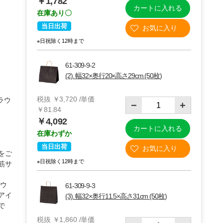
￥1,782
カートに入れる
在庫あり〇
当日出荷
※日祝除く12時まで
61-309-9-2
(2). 幅32×奥行20×高さ29cm (50枚)
税抜 ￥3,720 /単価
ラウ
￥81.84
￥4,092
カートに入れる
在庫わずか
(2)32×20×29cm 50枚
当日出荷
をご
※日祝除く12時まで
筋サ
ラウ
61-309-9-3
アイ
(3). 幅32×奥行11.5×高さ31cm (50枚)
で
税抜 ￥1,860 /単価