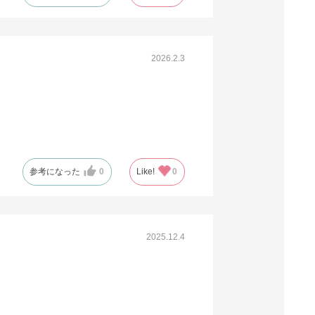
61-309-9-14
(14). 幅32×奥行11.5×高さ41cm (200枚)
税抜 ￥7,410 /単価
2026.2.3
￥40.76
￥8,151
カートに入れる
08月24日頃の出荷
送料無料
別送
61-309-9-16
参考になった
0
Like!
0
(16). 幅38×奥行15×高さ50cm (200枚)
税抜 ￥16,872 /単価
￥92.80
2025.12.4
￥18,559
カートに入れる
08月24日頃の出荷
送料無料
別送