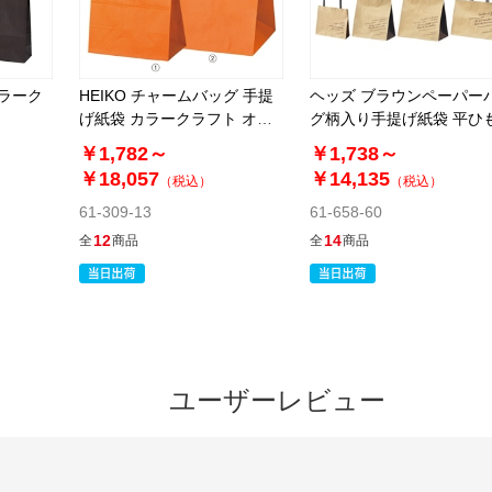
カラーク
HEIKO チャームバッグ 手提
ヘッズ ブラウンペーパー
げ紙袋 カラークラフト オレ
グ柄入り手提げ紙袋 平ひ
ンジ
クラフト
￥1,782～
￥1,738～
￥18,057
￥14,135
（税込）
（税込）
61-309-13
61-658-60
12
14
全
商品
全
商品
ユーザーレビュー