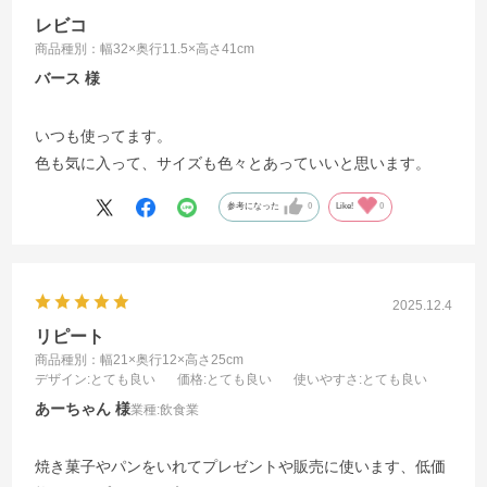
レビコ
商品種別：幅32×奥行11.5×高さ41cm
バース
いつも使ってます。
色も気に入って、サイズも色々とあっていいと思います。
参考になった
0
Like!
0
2025.12.4
リピート
商品種別：幅21×奥行12×高さ25cm
デザイン
:とても良い
価格
:とても良い
使いやすさ
:とても良い
あーちゃん
業種:
飲食業
焼き菓子やパンをいれてプレゼントや販売に使います、低価