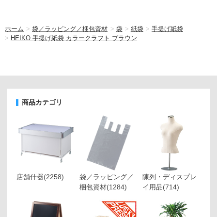
ホーム
>
袋／ラッピング／梱包資材
>
袋
>
紙袋
>
手提げ紙袋
>
HEIKO 手提げ紙袋 カラークラフト ブラウン
商品カテゴリ
店舗什器
(2258)
袋／ラッピング／
陳列・ディスプレ
梱包資材
(1284)
イ用品
(714)