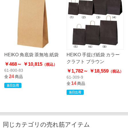
HEIKO 角底袋 茶無地 紙袋
HEIKO 手提げ紙袋 カラー
クラフト ブラウン
￥468～
￥10,815
（税込）
￥1,782～
￥18,559
61-800-83
（税込）
24
全
商品
61-309-9
14
全
商品
同じカテゴリの売れ筋アイテム