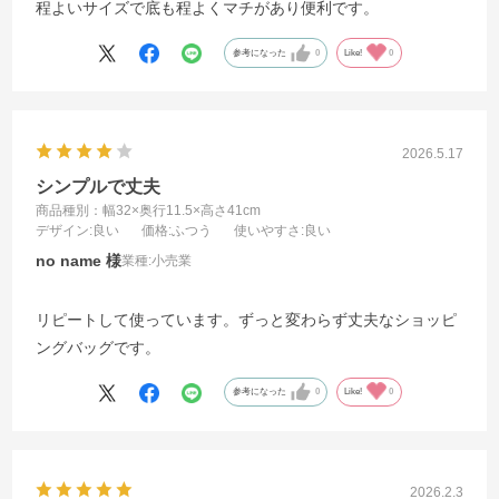
程よいサイズで底も程よくマチがあり便利です。
参考になった
0
Like!
0
2026.5.17
シンプルで丈夫
商品種別：幅32×奥行11.5×高さ41cm
デザイン
:良い
価格
:ふつう
使いやすさ
:良い
no name
業種:
小売業
リピートして使っています。ずっと変わらず丈夫なショッピ
ングバッグです。
参考になった
0
Like!
0
2026.2.3