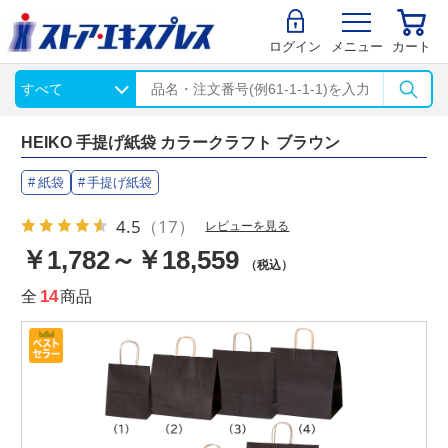
ログイン
メニュー
カート
HEIKO 手提げ紙袋 カラークラフト ブラウン
紙袋
手提げ紙袋
4.5
（17）
レビューを見る
￥1,782～￥18,559
（税込）
全
14
商品