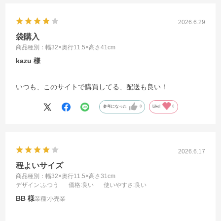
2026.6.29
袋購入
商品種別：幅32×奥行11.5×高さ41cm
kazu
いつも、このサイトで購買してる、配送も良い！
参考になった
0
Like!
0
2026.6.17
程よいサイズ
商品種別：幅32×奥行11.5×高さ31cm
デザイン
:ふつう
価格
:良い
使いやすさ
:良い
BB
業種:
小売業