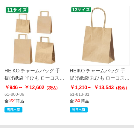
HEIKO チャームバッグ 手
HEIKO チャームバッグ 手
提げ紙袋 平ひも ローコスト
提げ紙袋 丸ひも ローコスト
タイプ 茶無地
タイプ 茶無地
￥946～
￥12,602
￥1,210～
￥13,543
（税込）
（税込）
61-800-86
61-813-81
22
24
全
商品
全
商品