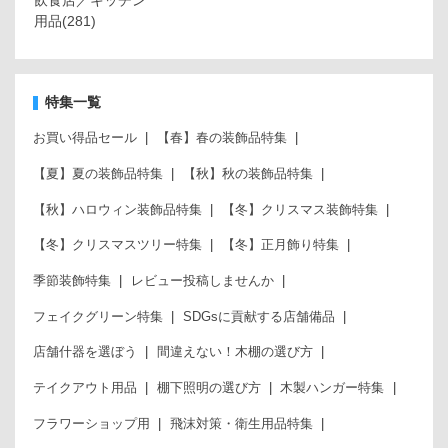
飲食店／キッチン
用品
(281)
特集一覧
お買い得品セール
【春】春の装飾品特集
【夏】夏の装飾品特集
【秋】秋の装飾品特集
【秋】ハロウィン装飾品特集
【冬】クリスマス装飾特集
【冬】クリスマスツリー特集
【冬】正月飾り特集
季節装飾特集
レビュー投稿しませんか
フェイクグリーン特集
SDGsに貢献する店舗備品
店舗什器を選ぼう
間違えない！木棚の選び方
テイクアウト用品
棚下照明の選び方
木製ハンガー特集
フラワーショップ用
飛沫対策・衛生用品特集