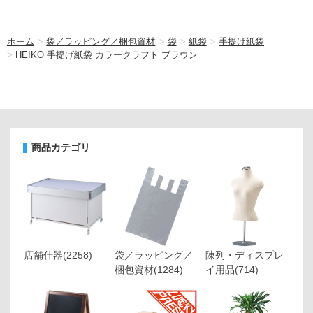
ホーム
>
袋／ラッピング／梱包資材
>
袋
>
紙袋
>
手提げ紙袋
>
HEIKO 手提げ紙袋 カラークラフト ブラウン
商品カテゴリ
店舗什器
(2258)
袋／ラッピング／
陳列・ディスプレ
梱包資材
(1284)
イ用品
(714)