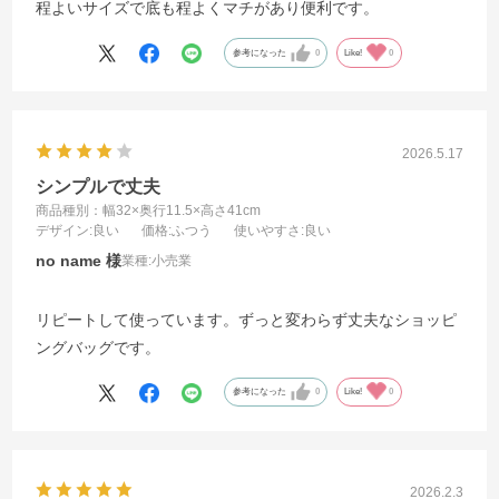
程よいサイズで底も程よくマチがあり便利です。
参考になった
0
Like!
0
2026.5.17
シンプルで丈夫
商品種別：幅32×奥行11.5×高さ41cm
デザイン
:良い
価格
:ふつう
使いやすさ
:良い
no name
業種:
小売業
リピートして使っています。ずっと変わらず丈夫なショッピ
ングバッグです。
参考になった
0
Like!
0
2026.2.3