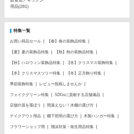
飲食店／キッチン
用品
(281)
特集一覧
お買い得品セール
【春】春の装飾品特集
【夏】夏の装飾品特集
【秋】秋の装飾品特集
【秋】ハロウィン装飾品特集
【冬】クリスマス装飾特集
【冬】クリスマスツリー特集
【冬】正月飾り特集
季節装飾特集
レビュー投稿しませんか
フェイクグリーン特集
SDGsに貢献する店舗備品
店舗什器を選ぼう
間違えない！木棚の選び方
テイクアウト用品
棚下照明の選び方
木製ハンガー特集
フラワーショップ用
飛沫対策・衛生用品特集