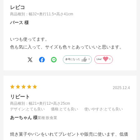
レビコ
商品種別：幅32×奥行11.5×高さ41cm
バース
いつも使ってます。
色も気に入って、サイズも色々とあっていいと思います。
参考になった
0
Like!
0
2025.12.4
リピート
商品種別：幅21×奥行12×高さ25cm
デザイン
:とても良い
価格
:とても良い
使いやすさ
:とても良い
あーちゃん
業種:
飲食業
焼き菓子やパンをいれてプレゼントや販売に使います、低価