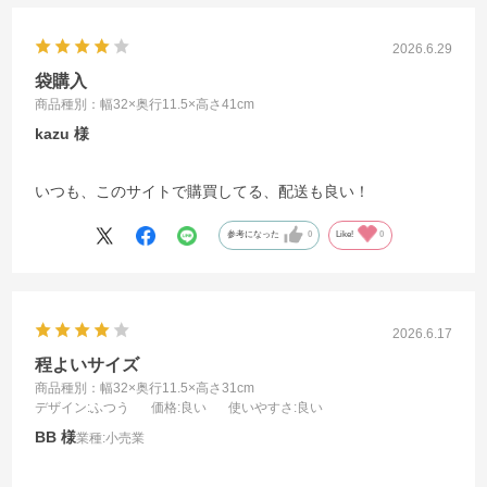
2026.6.29
袋購入
商品種別：幅32×奥行11.5×高さ41cm
kazu
いつも、このサイトで購買してる、配送も良い！
参考になった
0
Like!
0
2026.6.17
程よいサイズ
商品種別：幅32×奥行11.5×高さ31cm
デザイン
:ふつう
価格
:良い
使いやすさ
:良い
BB
業種:
小売業