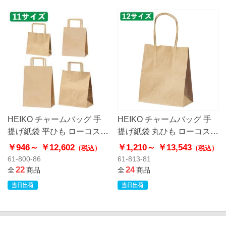
HEIKO チャームバッグ 手
HEIKO チャームバッグ 手
提げ紙袋 平ひも ローコスト
提げ紙袋 丸ひも ローコスト
タイプ 茶無地
タイプ 茶無地
￥946～
￥12,602
￥1,210～
￥13,543
（税込）
（税込）
61-800-86
61-813-81
22
24
全
商品
全
商品