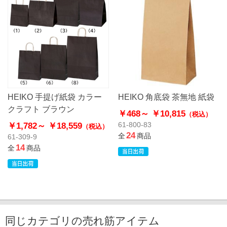
HEIKO 手提げ紙袋 カラー
HEIKO 角底袋 茶無地 紙袋
クラフト ブラウン
￥468～
￥10,815
（税込）
￥1,782～
￥18,559
61-800-83
（税込）
24
全
商品
61-309-9
14
全
商品
同じカテゴリの売れ筋アイテム