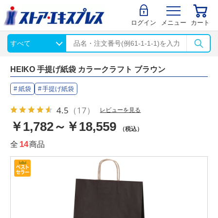
ログイン
メニュー
カート
HEIKO 手提げ紙袋 カラークラフト ブラウン
紙袋
手提げ紙袋
4.5
（17）
レビューを見る
￥1,782～￥18,559
（税込）
全
14
商品