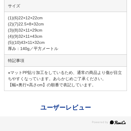
サイズ
(1)(6)22×12×22cm
(2)(7)22.5×8×32cm
(3)(8)32×11×29cm
(4)(9)32×11×43cm
(5)(10)43×11×32cm
厚み：140g／平方メートル
特記事項
※マットPP貼り加工をしているため、通常の商品より傷が目立
ちやすくなっています。あらかじめご了承ください。
【幅×奥行×高さcm】の順番で表記しています。
ユーザーレビュー