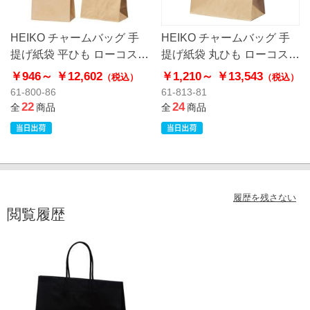
HEIKO チャームバッグ 手
HEIKO チャームバッグ 手
提げ紙袋 平ひも ローコスト
提げ紙袋 丸ひも ローコスト
タイプ 茶無地
タイプ 茶無地
￥946～
￥12,602
￥1,210～
￥13,543
（税込）
（税込）
61-800-86
61-813-81
22
24
全
商品
全
商品
履歴を残さない
閲覧履歴