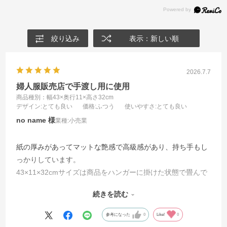
絞り込み
表示：新しい順
2026.7.7
婦人服販売店で手渡し用に使用
商品種別：幅43×奥行11×高さ32cm
デザイン
:とても良い
価格
:ふつう
使いやすさ
:とても良い
no name
業種:
小売業
紙の厚みがあってマットな艶感で高級感があり、持ち手もし
っかりしています。
43×11×32cmサイズは商品をハンガーに掛けた状態で畳んで
収納できる横幅があり、
続きを読む
32×11×29cmサイズはニット・カットソー・パンツなどを畳
んで数点入るマチ幅がありますので、
参考になった
0
Like!
0
２サイズで大体賄えるので重宝しています。