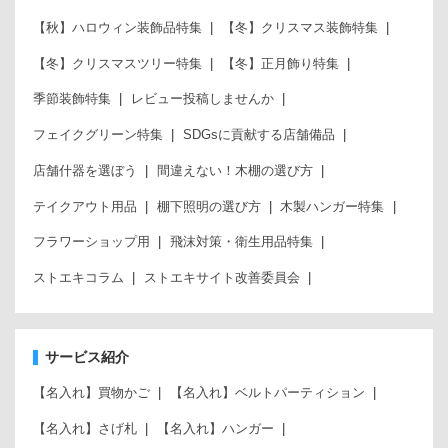
【秋】ハロウィン装飾品特集
【冬】クリスマス装飾特集
【冬】クリスマスツリー特集
【冬】正月飾り特集
季節装飾特集
レビュー投稿しませんか
フェイクグリーン特集
SDGsに貢献する店舗備品
店舗什器を選ぼう
間違えない！木棚の選び方
テイクアウト用品
棚下照明の選び方
木製ハンガー特集
フラワーショップ用
飛沫対策・衛生用品特集
ストエキコラム
ストエキサイト改善委員会
サービス紹介
【名入れ】買物かご
【名入れ】ベルトパーティション
【名入れ】さげ札
【名入れ】ハンガー