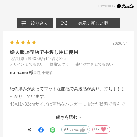
絞り込み
表示：新しい順
2026.7.7
婦人服販売店で手渡し用に使用
商品種別：幅43×奥行11×高さ32cm
デザイン
:とても良い
価格
:ふつう
使いやすさ
:とても良い
no name
業種:
小売業
紙の厚みがあってマットな艶感で高級感があり、持ち手もし
っかりしています。
43×11×32cmサイズは商品をハンガーに掛けた状態で畳んで
収納できる横幅があり、
続きを読む
32×11×29cmサイズはニット・カットソー・パンツなどを畳
んで数点入るマチ幅がありますので、
参考になった
0
Like!
0
２サイズで大体賄えるので重宝しています。