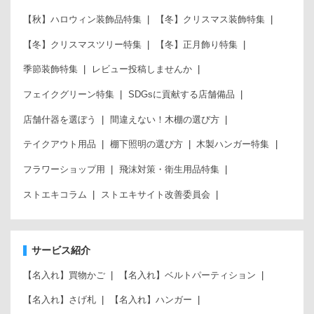
【秋】ハロウィン装飾品特集
【冬】クリスマス装飾特集
【冬】クリスマスツリー特集
【冬】正月飾り特集
季節装飾特集
レビュー投稿しませんか
フェイクグリーン特集
SDGsに貢献する店舗備品
店舗什器を選ぼう
間違えない！木棚の選び方
テイクアウト用品
棚下照明の選び方
木製ハンガー特集
フラワーショップ用
飛沫対策・衛生用品特集
ストエキコラム
ストエキサイト改善委員会
サービス紹介
【名入れ】買物かご
【名入れ】ベルトパーティション
【名入れ】さげ札
【名入れ】ハンガー