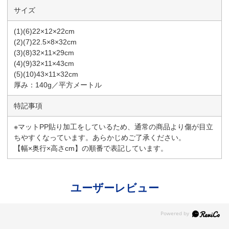
サイズ
(1)(6)22×12×22cm
(2)(7)22.5×8×32cm
(3)(8)32×11×29cm
(4)(9)32×11×43cm
(5)(10)43×11×32cm
厚み：140g／平方メートル
特記事項
※マットPP貼り加工をしているため、通常の商品より傷が目立
ちやすくなっています。あらかじめご了承ください。
【幅×奥行×高さcm】の順番で表記しています。
ユーザーレビュー