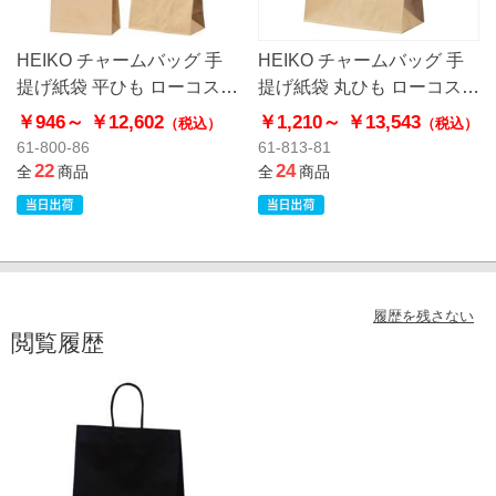
HEIKO チャームバッグ 手
HEIKO チャームバッグ 手
提げ紙袋 平ひも ローコスト
提げ紙袋 丸ひも ローコスト
タイプ 茶無地
タイプ 茶無地
￥946～
￥12,602
￥1,210～
￥13,543
（税込）
（税込）
61-800-86
61-813-81
22
24
全
商品
全
商品
履歴を残さない
閲覧履歴