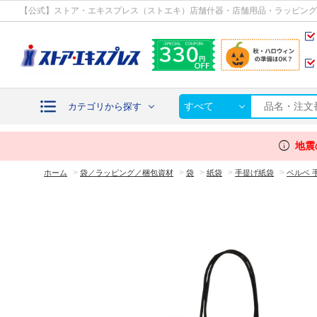
カテゴリから探す
【公式】ストア・エキスプレス（ストエキ）店舗什器・店舗用品・ラッピング
すべて
カテゴリから探す
info
地震
>
>
>
>
>
ホーム
袋／ラッピング／梱包資材
袋
紙袋
手提げ紙袋
ベルベ 