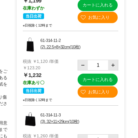
￥1,199
カートに入れる
在庫わずか
当日出荷
※日祝除く12時まで
61-314-11-2
(2). 22.5×8×32cm(10枚)
税抜 ￥1,120 /単価
￥123.20
をご
￥1,232
ある
カートに入れる
在庫あり〇
紙を
(2)22.5×8×32cm(10枚)
当日出荷
り傷
※日祝除く12時まで
ださ
61-314-11-3
(3). 32×11×29cm(10枚)
用意
まで
にも
税抜 ￥1,260 /単価