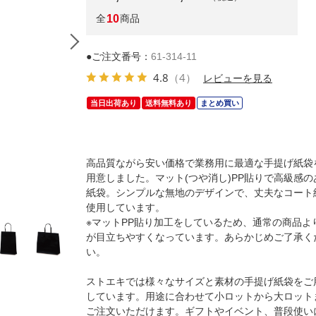
全
10
商品
●ご注文番号：
61-314-11
4.8
（4）
レビューを見る
当日出荷あり
送料無料あり
まとめ買い
高品質ながら安い価格で業務用に最適な手提げ紙袋
用意しました。マット(つや消し)PP貼りで高級感の
紙袋。シンプルな無地のデザインで、丈夫なコート
使用しています。
(1)22×12×22cm(10枚)
※マットPP貼り加工をしているため、通常の商品よ
が目立ちやすくなっています。あらかじめご了承く
い。
ストエキでは様々なサイズと素材の手提げ紙袋をご
しています。用途に合わせて小ロットから大ロット
ご注文いただけます。ギフトやイベント、普段使い