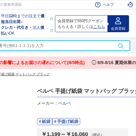
会員
の業務用通販
ヘルプ
平日
12
時までの注文で
最
会員登録で550円クーポン
短当日出荷
※
もらえる！詳しくは
こちら
クレカ・代引き・
法人
後
会員登録
払い
OK
info
の影響によるお届けの遅れについて(8/5時点)
8/9-8/16 夏期休
手提げ紙袋 マットバッグ ブラック
ベルベ 手提げ紙袋 マットバッグ ブラッ
メーカー：
ベルベ
紙袋
手提げ紙袋
￥1,199～￥16,060
（税込）