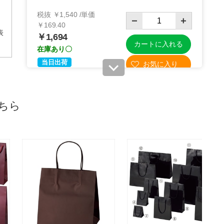
税抜 ￥1,540 /単価
￥169.40
表
￥1,694
カートに入れる
在庫あり〇
当日出荷
※日祝除く12時まで
61-314-11-6
ちら
(6). 幅22×奥行12×高さ22cm(100枚)
税抜 ￥10,300 /単価
￥113.30
￥11,330
カートに入れる
10月01日頃の出荷
送料無料
別送
61-314-11-7