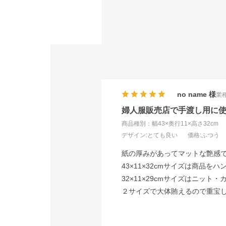
no name
業種
婦人服販売店で手渡し用に
商品種別：幅43×奥行11×高さ32cm
デザイン
:とても良い
価格
:ふつう
紙の厚みがあってマットな艶感
43×11×32cmサイズは商品
32×11×29cmサイズはニッ
２サイズで大体賄えるので重宝