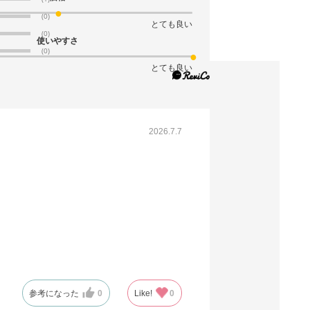
(9). 幅32×奥行11×高さ43cm(100枚)
(0)
とても良い
(0)
税抜 ￥13,400 /単価
使いやすさ
￥147.40
(0)
￥14,740
とても良い
カートに入れる
08月21日頃の出荷
送料無料
別送
2026.7.7
61-314-11-10
(10). 幅43×奥行11×高さ32cm(100枚)
税抜 ￥14,600 /単価
￥160.60
￥16,060
カートに入れる
08月21日頃の出荷
送料無料
別送
参考になった
0
Like!
0