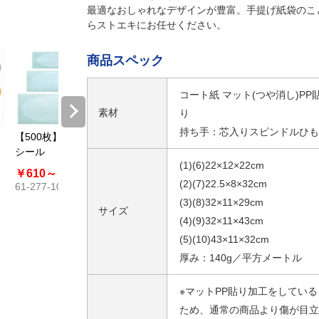
最適なおしゃれなデザインが豊富。手提げ紙袋のこ
らストエキにお任せください。
商品スペック
コート紙 マット(つや消し)PP
素材
り
持ち手：芯入りスピンドルひも
【500枚】透明
【500枚】透明
シールピーラー
シール
シール 片糊
(1)(6)22×12×22cm
￥610～
￥913
￥665～
￥995
￥2,739～
(2)(7)22.5×8×32cm
61-277-10
61-800-77
￥4,290
61-812-20
(3)(8)32×11×29cm
サイズ
(4)(9)32×11×43cm
(5)(10)43×11×32cm
厚み：140g／平方メートル
※マットPP貼り加工をしている
ため、通常の商品より傷が目立