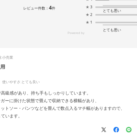
4
★
3
レビュー件数：
件
とても悪い
★
2
★
1
とても悪い
:
小売業
使用
使いやすさ
:とても良い
で高級感があり、持ち手もしっかりしています。
をハンガーに掛けた状態で畳んで収納できる横幅があり、
ト・カットソー・パンツなどを畳んで数点入るマチ幅がありますので、
しています。