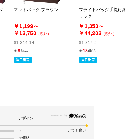
(7). 幅22.5×奥行8×高さ32cm(100枚)
グ
マットバッグ ブラウン
ブライトバッグ手提げ紙袋 ブ
税抜 ￥10,600 /単価
ラック
￥116.60
￥1,199～
￥1,353～
￥11,660
￥13,750
￥44,203
カートに入れる
（税込）
（税込）
08月21日頃の出荷
61-314-14
61-314-2
送料無料
別送
8
18
全
商品
全
商品
61-314-11-8
(8). 幅32×奥行11×高さ29cm(100枚)
税抜 ￥11,900 /単価
￥130.90
￥13,090
カートに入れる
08月21日頃の出荷
送料無料
別送
デザイン
とても良い
(3)
61-314-11-9
価格
(1)