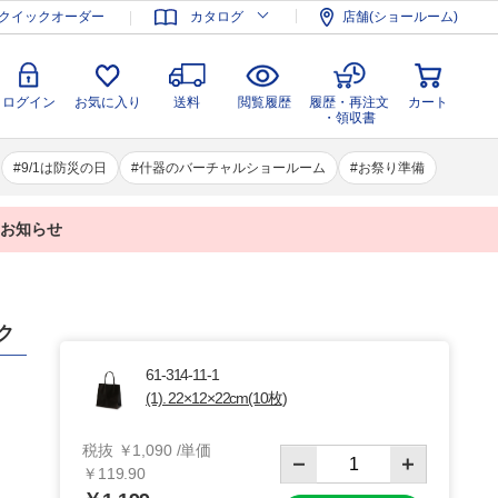
登録
ログイン
お気に入り
送料
閲覧履歴
履歴・再注文
クイックオーダー
カタログ
店舗(ショールーム)
カート
・領収書
ログイン
お気に入り
送料
閲覧履歴
履歴・再注文
カート
・領収書
9/1は防災の日
什器のバーチャルショールーム
お祭り準備
業のお知らせ
ク
61-314-11-1
(1). 22×12×22cm(10枚)
税抜 ￥1,090 /単価
￥119.90