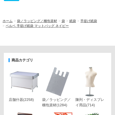
ホーム
>
袋／ラッピング／梱包資材
>
袋
>
紙袋
>
手提げ紙袋
>
ベルベ 手提げ紙袋 マットバッグ ネイビー
商品カテゴリ
店舗什器
(2258)
袋／ラッピング／
陳列・ディスプレ
梱包資材
(1284)
イ用品
(714)