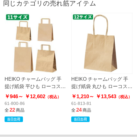
同じカテゴリの売れ筋アイテム
HEIKO チャームバッグ 手
HEIKO チャームバッグ 手
提げ紙袋 平ひも ローコスト
提げ紙袋 丸ひも ローコスト
タイプ 茶無地
タイプ 茶無地
￥946～
￥12,602
￥1,210～
￥13,543
（税込）
（税込）
61-800-86
61-813-81
22
24
全
商品
全
商品