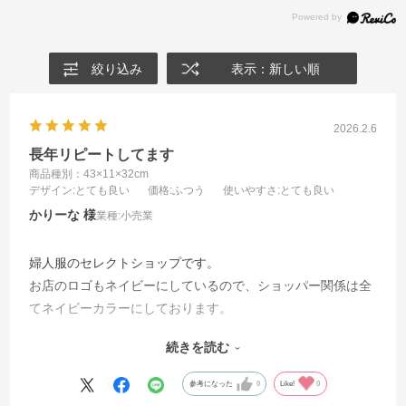
絞り込み
表示：新しい順
2026.2.6
長年リピートしてます
商品種別：43×11×32cm
デザイン
:とても良い
価格
:ふつう
使いやすさ
:とても良い
かりーな
業種:
小売業
婦人服のセレクトショップです。
お店のロゴもネイビーにしているので、ショッパー関係は全
てネイビーカラーにしております。
こちらのマットな落ち着いたネイビーが気に入って、サイズ
続きを読む
違いで数種類をオープンからずっとリピートで使っておりま
す。お客様からも好評です。
参考になった
0
Like!
0