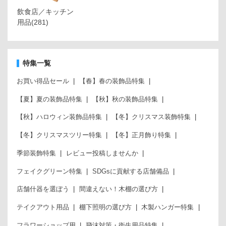
飲食店／キッチン
用品
(281)
特集一覧
お買い得品セール
【春】春の装飾品特集
【夏】夏の装飾品特集
【秋】秋の装飾品特集
【秋】ハロウィン装飾品特集
【冬】クリスマス装飾特集
【冬】クリスマスツリー特集
【冬】正月飾り特集
季節装飾特集
レビュー投稿しませんか
フェイクグリーン特集
SDGsに貢献する店舗備品
店舗什器を選ぼう
間違えない！木棚の選び方
テイクアウト用品
棚下照明の選び方
木製ハンガー特集
フラワーショップ用
飛沫対策・衛生用品特集