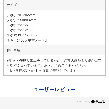
サイズ
(1)(6)22×12×22cm
(2)(7)22.5×8×32cm
(3)(8)32×11×29cm
(4)(9)32×11×43cm
(5)(10)43×11×32cm
厚み：140g／平方メートル
特記事項
※マットPP貼り加工をしているため、通常の商品より傷が目立
ちやすくなっています。あらかじめご了承ください。
【幅×奥行×高さcm】の順番で表記しています。
ユーザーレビュー