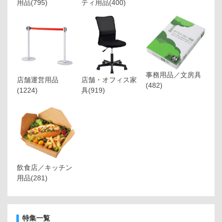
用品
(795)
ティ用品
(400)
事務用品／文房具
店舗運営用品
店舗・オフィス家
(482)
(1224)
具
(919)
飲食店／キッチン
用品
(281)
特集一覧