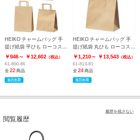
HEIKO チャームバッグ 手
HEIKO チャームバッグ 手
提げ紙袋 平ひも ローコスト
提げ紙袋 丸ひも ローコスト
タイプ 茶無地
タイプ 茶無地
￥946～
￥12,602
￥1,210～
￥13,543
（税込）
（税込）
61-800-86
61-813-81
22
24
全
商品
全
商品
履歴を残さない
閲覧履歴