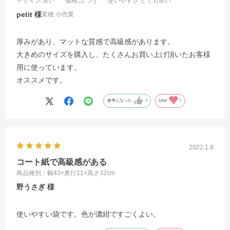
デザイン
:良い
価格
:ふつう
使いやすさ
:とても良い
petit
業種:
小売業
厚みがあり、マットな質感で高級感があります。
大きめのサイズを購入し、たくさんお買い上げ頂いたお客様
用に使っています。
オススメです。
参考になった
0
Like!
0
2022.1.8
コート紙で高級感がある
商品種別：幅43×奥行11×高さ32cm
野うさぎ
使いやすい袋です。色が濃紺ですごくよい。