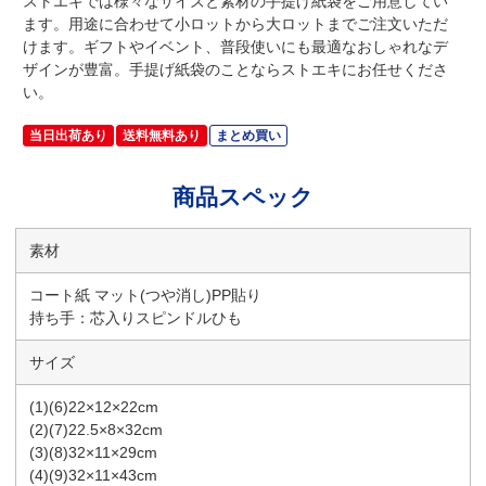
ストエキでは様々なサイズと素材の手提げ紙袋をご用意してい
ます。用途に合わせて小ロットから大ロットまでご注文いただ
けます。ギフトやイベント、普段使いにも最適なおしゃれなデ
ザインが豊富。手提げ紙袋のことならストエキにお任せくださ
い。
当日出荷あり
送料無料あり
まとめ買い
商品スペック
素材
コート紙 マット(つや消し)PP貼り
持ち手：芯入りスピンドルひも
サイズ
(1)(6)22×12×22cm
(2)(7)22.5×8×32cm
(3)(8)32×11×29cm
(4)(9)32×11×43cm