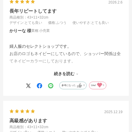
2026.2.6
長年リピートしてます
商品種別：43×11×32cm
デザイン
:とても良い
価格
:ふつう
使いやすさ
:とても良い
かりーな
業種:
小売業
婦人服のセレクトショップです。
お店のロゴもネイビーにしているので、ショッパー関係は全
てネイビーカラーにしております。
こちらのマットな落ち着いたネイビーが気に入って、サイズ
続きを読む
違いで数種類をオープンからずっとリピートで使っておりま
す。お客様からも好評です。
参考になった
0
Like!
0
2025.12.19
高級感があります
商品種別：43×11×32cm