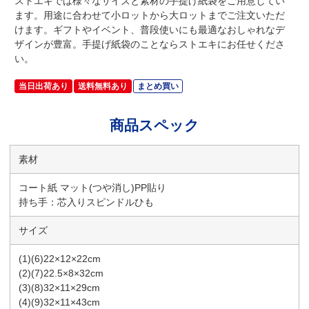
ストエキでは様々なサイズと素材の手提げ紙袋をご用意してい
ます。用途に合わせて小ロットから大ロットまでご注文いただ
けます。ギフトやイベント、普段使いにも最適なおしゃれなデ
ザインが豊富。手提げ紙袋のことならストエキにお任せくださ
い。
当日出荷あり
送料無料あり
まとめ買い
商品スペック
素材
コート紙 マット(つや消し)PP貼り
持ち手：芯入りスピンドルひも
サイズ
(1)(6)22×12×22cm
(2)(7)22.5×8×32cm
(3)(8)32×11×29cm
(4)(9)32×11×43cm