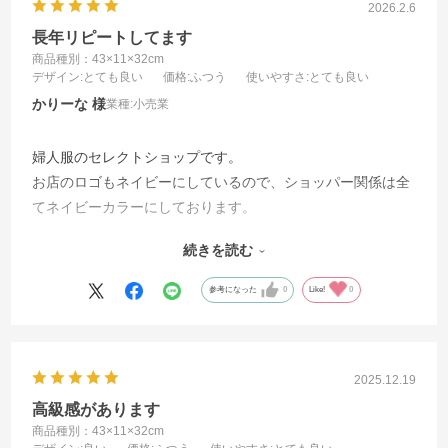
2026.2.6
長年リピートしてます
商品種別：43×11×32cm
デザイン
:とても良い
価格
:ふつう
使いやすさ
:とても良い
かりーな
業種:
小売業
婦人服のセレクトショップです。
お店のロゴもネイビーにしているので、ショッパー関係は全
てネイビーカラーにしております。
こちらのマットな落ち着いたネイビーが気に入って、サイズ
続きを読む
違いで数種類をオープンからずっとリピートで使っておりま
す。お客様からも好評です。
参考になった
0
Like!
0
2025.12.19
高級感があります
商品種別：43×11×32cm