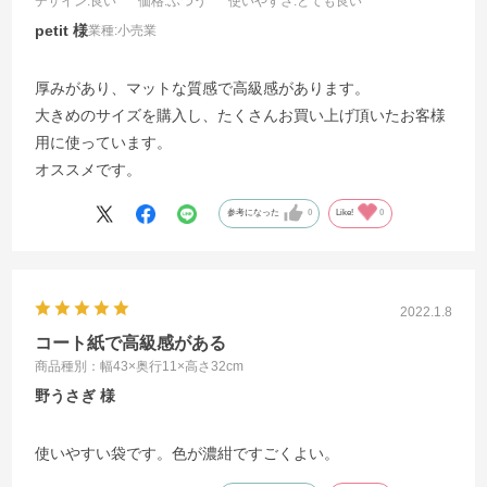
デザイン
:良い
価格
:ふつう
使いやすさ
:とても良い
petit
業種:
小売業
厚みがあり、マットな質感で高級感があります。
大きめのサイズを購入し、たくさんお買い上げ頂いたお客様
用に使っています。
オススメです。
参考になった
0
Like!
0
2022.1.8
コート紙で高級感がある
商品種別：幅43×奥行11×高さ32cm
野うさぎ
使いやすい袋です。色が濃紺ですごくよい。