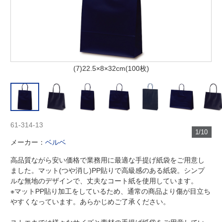
(7)22.5×8×32cm(100枚)
61-314-13
1/10
メーカー：
ベルベ
高品質ながら安い価格で業務用に最適な手提げ紙袋をご用意し
ました。マット(つや消し)PP貼りで高級感のある紙袋。シンプ
ルな無地のデザインで、丈夫なコート紙を使用しています。
※マットPP貼り加工をしているため、通常の商品より傷が目立ち
やすくなっています。あらかじめご了承ください。