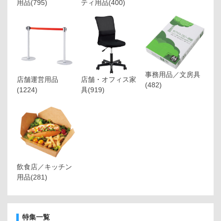
用品
(795)
ティ用品
(400)
事務用品／文房具
店舗運営用品
店舗・オフィス家
(482)
(1224)
具
(919)
飲食店／キッチン
用品
(281)
特集一覧