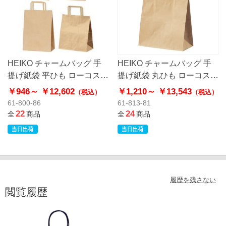
HEIKO チャームバッグ 手
HEIKO チャームバッグ 手
提げ紙袋 平ひも ローコスト
提げ紙袋 丸ひも ローコスト
タイプ 茶無地
タイプ 茶無地
￥946～
￥12,602
￥1,210～
￥13,543
（税込）
（税込）
61-800-86
61-813-81
22
24
全
商品
全
商品
履歴を残さない
閲覧履歴