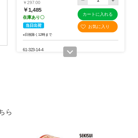
￥297.00
￥1,485
カートに入れる
在庫あり〇
当日出荷
※日祝除く12時まで
ンボー
イズ
クポス
61-323-14-4
～
パケッ
(4). 60mm幅(4巻)
63
税抜 ￥1,292 /単価
￥355.25
￥1,421
カートに入れる
在庫あり〇
当日出荷
※日祝除く12時まで
ちら
61-323-14-5
(5). 75mm幅(3巻)