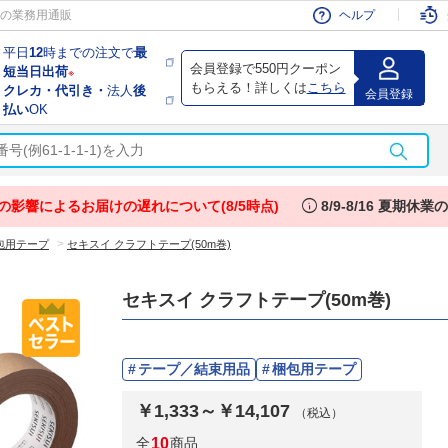
会員
の業務用通販
ヘルプ
平日
12
時までの注文で
最
会員登録で550円クーポン
短当日出荷
※
もらえる！詳しくは
こちら
クレカ・代引き・
法人
後
会員登録
払い
OK
info
の影響によるお届けの遅れについて(8/5時点)
8/9-8/16 夏期休
>
包用テープ
セキスイ クラフトテープ(50m巻)
セキスイ クラフトテープ(50m巻)
テープ／結束用品
梱包用テープ
￥1,333～￥14,107
（税込）
全
10
商品