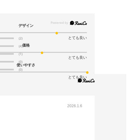
税抜 ￥11,685 /単価
￥214.22
￥12,853
デザイン
カートに入れる
08月24日頃の出荷
とても良い
(2)
送料無料
別送
価格
(4)
(1)
とても良い
61-323-14-8
(0)
使いやすさ
(8). 50mm幅(50巻)
(0)
とても良い
税抜 ￥12,825 /単価
￥282.14
￥14,107
カートに入れる
08月24日頃の出荷
2026.1.6
送料無料
別送
61-323-14-9
(9). 60mm幅(40巻)