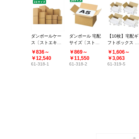
ダンボールケー
ダンボール 宅配
【10枚】宅配ギ
ス〔ストエキオ
サイズ〔ストエ
フトボックス お
リジナル〕
キオリジナル〕
しゃれな段ボー
￥836～
￥869～
￥1,606～
ル箱 白
￥12,540
￥11,550
￥3,063
61-318-1
61-318-2
61-319-5