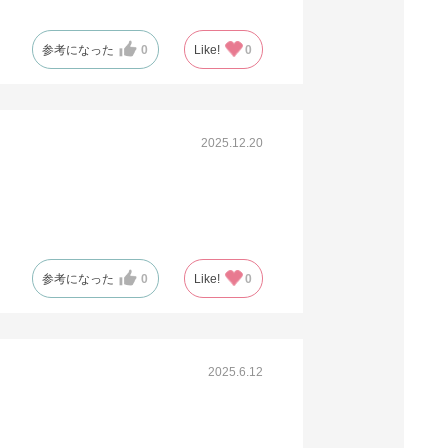
税抜 ￥12,274 /単価
参考になった
0
Like!
0
￥337.53
￥13,501
カートに入れる
08月24日頃の出荷
送料無料
別送
2025.12.20
61-323-14-10
(10). 75mm幅(30巻)
税抜 ￥11,514 /単価
￥422.17
参考になった
0
Like!
0
￥12,665
カートに入れる
08月24日頃の出荷
送料無料
別送
2025.6.12