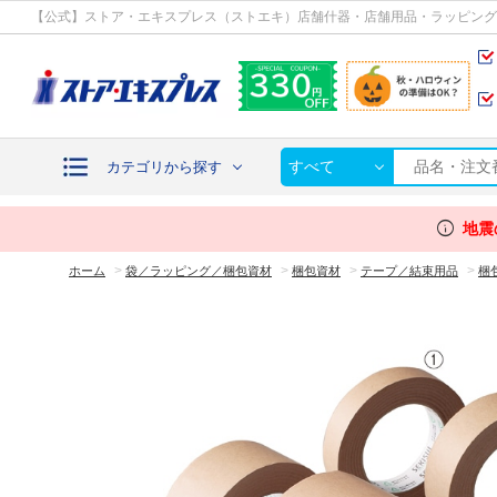
カテゴリから探す
【公式】ストア・エキスプレス（ストエキ）店舗什器・店舗用品・ラッピング
すべて
カテゴリから探す
info
地震
>
>
>
>
ホーム
袋／ラッピング／梱包資材
梱包資材
テープ／結束用品
梱