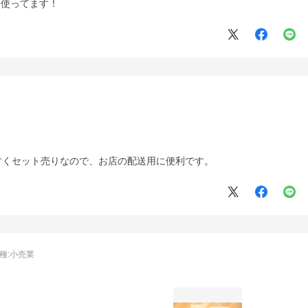
て使ってます！
すくセット売りなので、お店の配送用に便利です。
種:
小売業