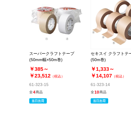
スーパークラフトテープ
セキスイ クラフトテ
(50mm幅×50m巻)
(50m巻)
￥385～
￥1,333～
￥23,512
￥14,107
（税込）
（税込）
61-323-15
61-323-14
4
10
全
商品
全
商品