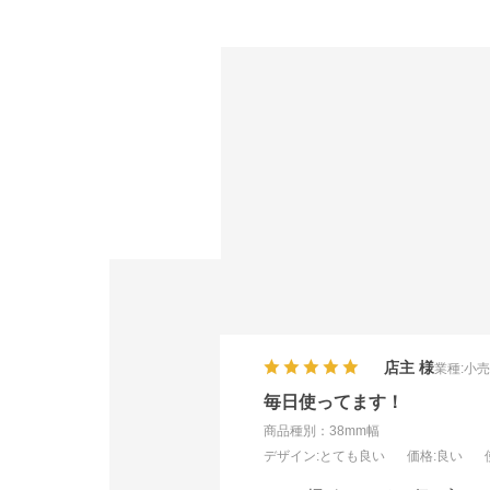
店主
業種:
小
毎日使ってます！
商品種別：38mm幅
デザイン
:とても良い
価格
:良い