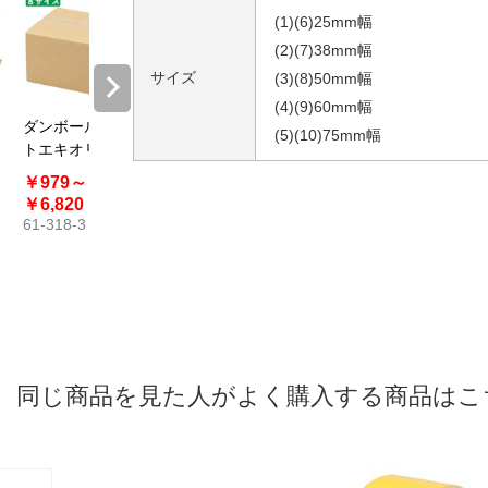
(1)(6)25mm幅
(2)(7)38mm幅
サイズ
(3)(8)50mm幅
(4)(9)60mm幅
ダンボール〔ス
【20枚】可変式
ワンタッチ段ボ
発送用ダ
(5)(10)75mm幅
トエキオリジナ
ダンボール
ール 約3mm厚
ル A4サ
ル〕
【クリッ
￥979～
￥2,178～
￥1,287～
￥660
ト・ゆう
￥6,820
￥6,600
￥5,577
￥6,771
ト】
61-318-3
61-659-26
61-318-4
61-782-
同じ商品を見た人がよく購入する商品はこ