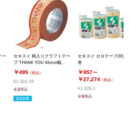
税抜 ￥1,212 /単価
￥444.34
￥1,333
カートに入れる
在庫あり〇
当日出荷
※日祝除く12時まで
テー
セキスイ 柄入りクラフトテー
セキスイ セロテープ(R) 35m
61-323-14-6
プ THANK YOU 45mm幅
巻
(6). 25mm幅(100巻)
×50m巻
￥495
￥957～
）
（税込）
￥27,274
税抜 ￥12,825 /単価
（税込）
61-323-19
￥141.07
61-325-1
2
全
商品
￥14,107
8
全
商品
カートに入れる
08月24日頃の出荷
送料無料
別送
61-323-14-7
(7). 38mm幅(60巻)