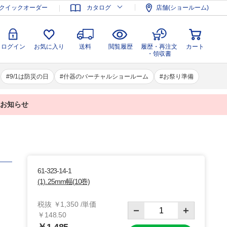
登録
ログイン
お気に入り
送料
閲覧履歴
履歴・再注文
クイックオーダー
カタログ
店舗(ショールーム)
カート
・領収書
ログイン
お気に入り
送料
閲覧履歴
履歴・再注文
カート
・領収書
9/1は防災の日
什器のバーチャルショールーム
お祭り準備
業のお知らせ
61-323-14-1
(1). 25mm幅(10巻)
税抜 ￥1,350 /単価
￥148.50