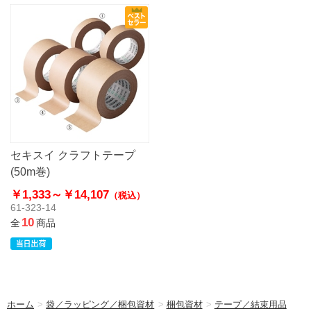
セキスイ クラフトテープ
(50m巻)
￥1,333～
￥14,107
（税込）
61-323-14
10
全
商品
ホーム
>
袋／ラッピング／梱包資材
>
梱包資材
>
テープ／結束用品