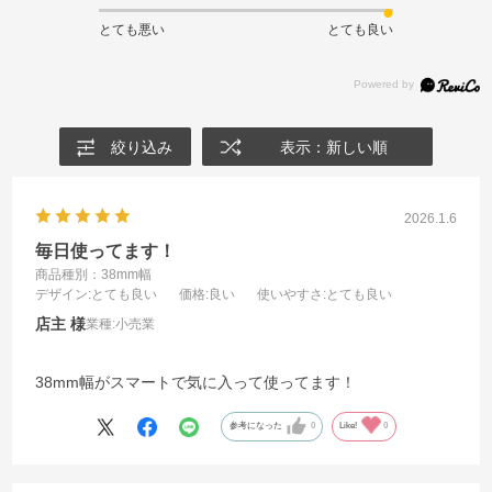
とても悪い
とても良い
絞り込み
表示：新しい順
2026.1.6
毎日使ってます！
商品種別：38mm幅
デザイン
:とても良い
価格
:良い
使いやすさ
:とても良い
店主
業種:
小売業
38mm幅がスマートで気に入って使ってます！
参考になった
0
Like!
0