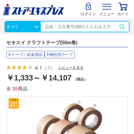
ログイン
メニュー
カート
セキスイ クラフトテープ(50m巻)
テープ／結束用品
梱包用テープ
4.1
（7）
レビューを見る
￥1,333～￥14,107
（税込）
全
10
商品