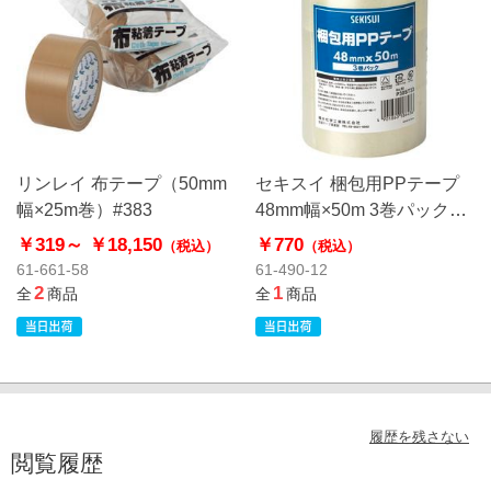
リンレイ 布テープ（50mm
セキスイ 梱包用PPテープ
幅×25m巻）#383
48mm幅×50m 3巻パック
P82PP33
￥319～
￥18,150
￥770
（税込）
（税込）
61-661-58
61-490-12
2
1
全
商品
全
商品
履歴を残さない
閲覧履歴