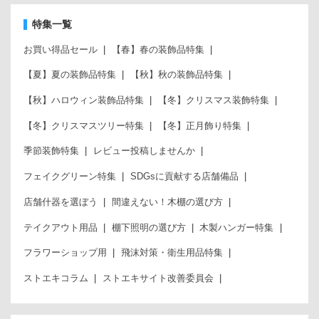
特集一覧
お買い得品セール
【春】春の装飾品特集
【夏】夏の装飾品特集
【秋】秋の装飾品特集
【秋】ハロウィン装飾品特集
【冬】クリスマス装飾特集
【冬】クリスマスツリー特集
【冬】正月飾り特集
季節装飾特集
レビュー投稿しませんか
フェイクグリーン特集
SDGsに貢献する店舗備品
店舗什器を選ぼう
間違えない！木棚の選び方
テイクアウト用品
棚下照明の選び方
木製ハンガー特集
フラワーショップ用
飛沫対策・衛生用品特集
ストエキコラム
ストエキサイト改善委員会