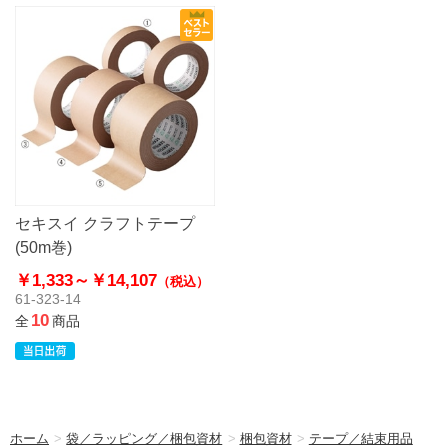
セキスイ クラフトテープ
(50m巻)
￥1,333～
￥14,107
（税込）
61-323-14
10
全
商品
ホーム
>
袋／ラッピング／梱包資材
>
梱包資材
>
テープ／結束用品