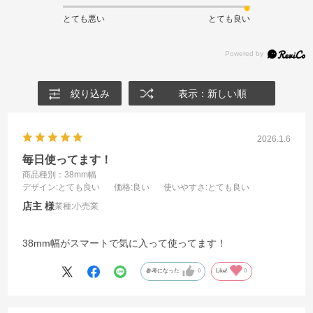
とても悪い
とても良い
絞り込み
表示：新しい順
2026.1.6
毎日使ってます！
商品種別：38mm幅
デザイン
:とても良い
価格
:良い
使いやすさ
:とても良い
店主
業種:
小売業
38mm幅がスマートで気に入って使ってます！
参考になった
0
Like!
0