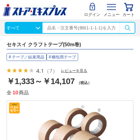
ログイン
メニュー
カート
セキスイ クラフトテープ(50m巻)
テープ／結束用品
梱包用テープ
4.1
（7）
レビューを見る
￥1,333～￥14,107
（税込）
全
10
商品