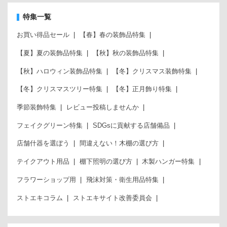
特集一覧
お買い得品セール
【春】春の装飾品特集
【夏】夏の装飾品特集
【秋】秋の装飾品特集
【秋】ハロウィン装飾品特集
【冬】クリスマス装飾特集
【冬】クリスマスツリー特集
【冬】正月飾り特集
季節装飾特集
レビュー投稿しませんか
フェイクグリーン特集
SDGsに貢献する店舗備品
店舗什器を選ぼう
間違えない！木棚の選び方
テイクアウト用品
棚下照明の選び方
木製ハンガー特集
フラワーショップ用
飛沫対策・衛生用品特集
ストエキコラム
ストエキサイト改善委員会