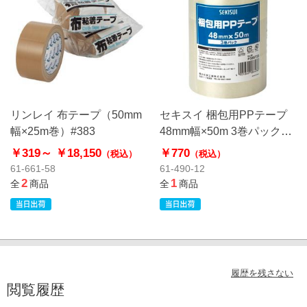
リンレイ 布テープ（50mm
セキスイ 梱包用PPテープ
幅×25m巻）#383
48mm幅×50m 3巻パック
P82PP33
￥319～
￥18,150
￥770
（税込）
（税込）
61-661-58
61-490-12
2
1
全
商品
全
商品
履歴を残さない
閲覧履歴