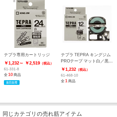
テプラ専用カートリッジ
テプラ TEPRA キングジム
PROテープ マット白／黒文
￥1,232～
￥2,519
（税込）
字 SB12S
￥1,232
61-331-8
（税込）
10
全
商品
61-468-10
1
全
商品
同じカテゴリの売れ筋アイテム