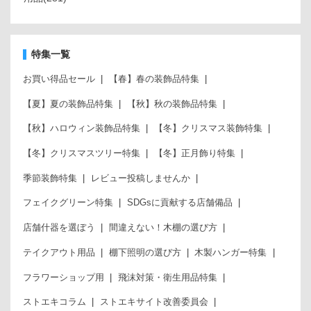
特集一覧
お買い得品セール
【春】春の装飾品特集
【夏】夏の装飾品特集
【秋】秋の装飾品特集
【秋】ハロウィン装飾品特集
【冬】クリスマス装飾特集
【冬】クリスマスツリー特集
【冬】正月飾り特集
季節装飾特集
レビュー投稿しませんか
フェイクグリーン特集
SDGsに貢献する店舗備品
店舗什器を選ぼう
間違えない！木棚の選び方
テイクアウト用品
棚下照明の選び方
木製ハンガー特集
フラワーショップ用
飛沫対策・衛生用品特集
ストエキコラム
ストエキサイト改善委員会