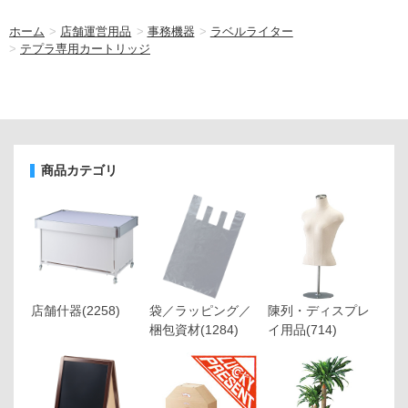
ホーム
>
店舗運営用品
>
事務機器
>
ラベルライター
>
テプラ専用カートリッジ
商品カテゴリ
店舗什器
(2258)
袋／ラッピング／
陳列・ディスプレ
梱包資材
(1284)
イ用品
(714)