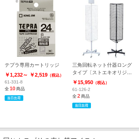
テプラ専用カートリッジ
三角回転ネット什器ロング
タイプ〔ストエキオリジナ
￥1,232～
￥2,519
（税込）
ル〕
￥15,950
61-331-8
（税込）
10
全
商品
61-126-2
2
全
商品