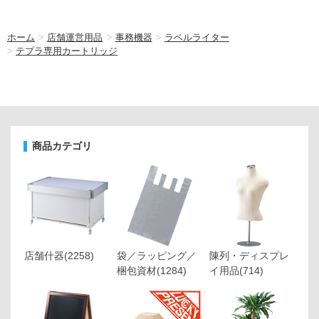
ホーム
>
店舗運営用品
>
事務機器
>
ラベルライター
>
テプラ専用カートリッジ
商品カテゴリ
店舗什器
(2258)
袋／ラッピング／
陳列・ディスプレ
梱包資材
(1284)
イ用品
(714)