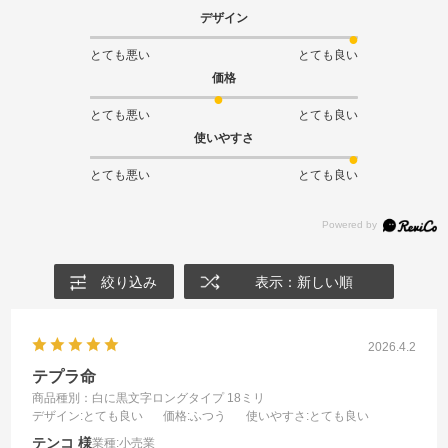
デザイン
とても悪い
とても良い
価格
とても悪い
とても良い
使いやすさ
とても悪い
とても良い
絞り込み
表示：新しい順
2026.4.2
テプラ命
商品種別：白に黒文字ロングタイプ 18ミリ
デザイン
:とても良い
価格
:ふつう
使いやすさ
:とても良い
テンコ
業種:
小売業