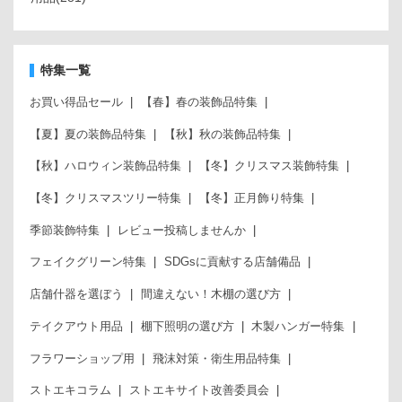
特集一覧
お買い得品セール
【春】春の装飾品特集
【夏】夏の装飾品特集
【秋】秋の装飾品特集
【秋】ハロウィン装飾品特集
【冬】クリスマス装飾特集
【冬】クリスマスツリー特集
【冬】正月飾り特集
季節装飾特集
レビュー投稿しませんか
フェイクグリーン特集
SDGsに貢献する店舗備品
店舗什器を選ぼう
間違えない！木棚の選び方
テイクアウト用品
棚下照明の選び方
木製ハンガー特集
フラワーショップ用
飛沫対策・衛生用品特集
ストエキコラム
ストエキサイト改善委員会