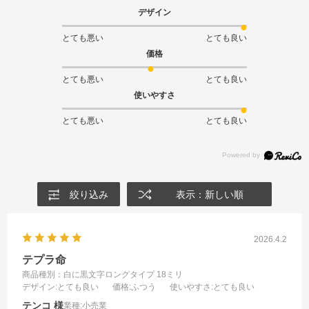
デザイン
とても悪い
とても良い
価格
とても悪い
とても良い
使いやすさ
とても悪い
とても良い
絞り込み
表示：新しい順
2026.4.2
テプラ命
商品種別：白に黒文字ロングタイプ 18ミリ
デザイン
:とても良い
価格
:ふつう
使いやすさ
:とても良い
テンコ
業種:
小売業