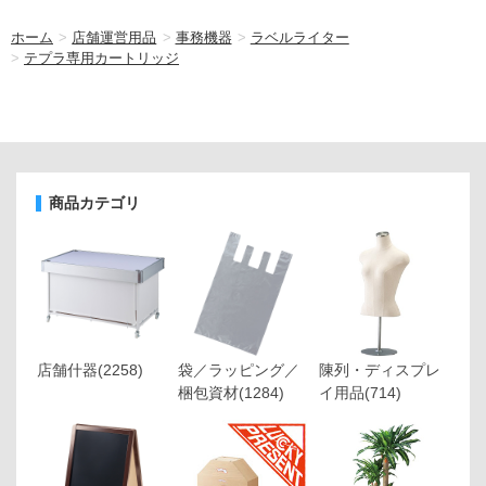
ホーム
>
店舗運営用品
>
事務機器
>
ラベルライター
>
テプラ専用カートリッジ
商品カテゴリ
店舗什器
(2258)
袋／ラッピング／
陳列・ディスプレ
梱包資材
(1284)
イ用品
(714)