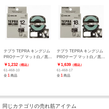
テプラ TEPRA キングジム
テプラ TEPRA キングジム
PROテープ マット白／黒文
PROテープ マット白／黒文
字 SB12S
字 SB18S
￥1,232
￥1,639
（税込）
（税込）
61-468-10
61-468-17
1
1
全
商品
全
商品
同じカテゴリの売れ筋アイテム