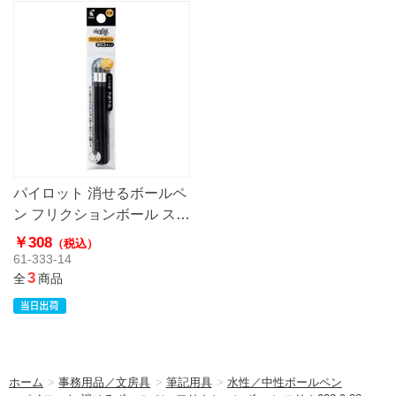
パイロット 消せるボールペ
ン フリクションボール スリ
ム038 0.38mm
￥308
（税込）
61-333-14
3
全
商品
ホーム
>
事務用品／文房具
>
筆記用具
>
水性／中性ボールペン