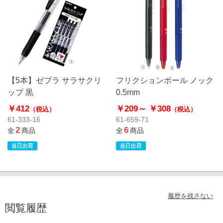
【5本】ゼブラ サラサクリ
フリクションボール ノック
ップ 黒
0.5mm
￥412
￥209～
￥308
（税込）
（税込）
61-333-16
61-659-71
2
6
全
商品
全
商品
履歴を残さない
閲覧履歴