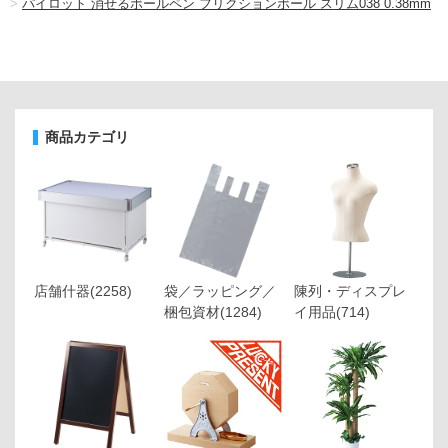
>
パイロット 消せるボールペン フリクションボール スリム038 0.38mm
商品カテゴリ
店舗什器
(2258)
袋／ラッピング／
陳列・ディスプレ
梱包資材
(1284)
イ用品
(714)