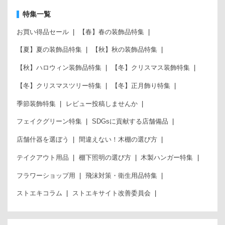
特集一覧
お買い得品セール
【春】春の装飾品特集
【夏】夏の装飾品特集
【秋】秋の装飾品特集
【秋】ハロウィン装飾品特集
【冬】クリスマス装飾特集
【冬】クリスマスツリー特集
【冬】正月飾り特集
季節装飾特集
レビュー投稿しませんか
フェイクグリーン特集
SDGsに貢献する店舗備品
店舗什器を選ぼう
間違えない！木棚の選び方
テイクアウト用品
棚下照明の選び方
木製ハンガー特集
フラワーショップ用
飛沫対策・衛生用品特集
ストエキコラム
ストエキサイト改善委員会