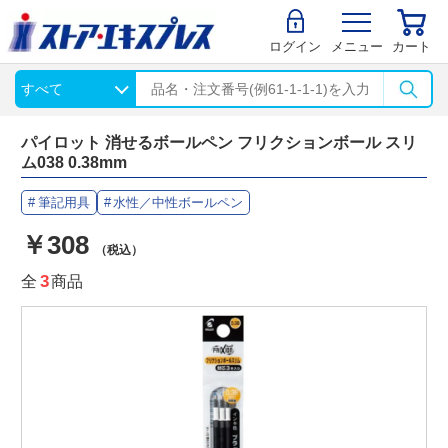
ログイン
メニュー
カート
パイロット 消せるボールペン フリクションボール スリ
ム038 0.38mm
筆記用具
水性／中性ボールペン
￥308
（税込）
全
3
商品