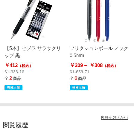
【5本】ゼブラ サラサクリ
フリクションボール ノック
ップ 黒
0.5mm
￥412
￥209～
￥308
（税込）
（税込）
61-333-16
61-659-71
2
6
全
商品
全
商品
履歴を残さない
閲覧履歴