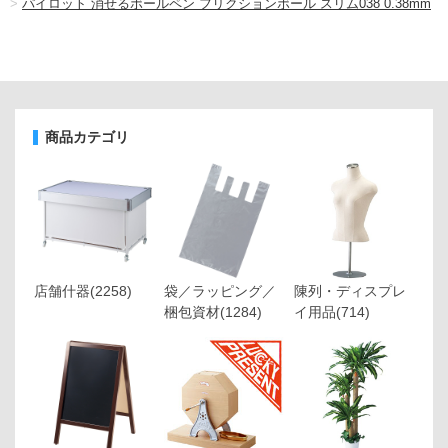
>
パイロット 消せるボールペン フリクションボール スリム038 0.38mm
商品カテゴリ
店舗什器
(2258)
袋／ラッピング／
陳列・ディスプレ
梱包資材
(1284)
イ用品
(714)