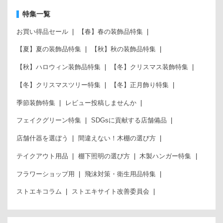
特集一覧
お買い得品セール
【春】春の装飾品特集
【夏】夏の装飾品特集
【秋】秋の装飾品特集
【秋】ハロウィン装飾品特集
【冬】クリスマス装飾特集
【冬】クリスマスツリー特集
【冬】正月飾り特集
季節装飾特集
レビュー投稿しませんか
フェイクグリーン特集
SDGsに貢献する店舗備品
店舗什器を選ぼう
間違えない！木棚の選び方
テイクアウト用品
棚下照明の選び方
木製ハンガー特集
フラワーショップ用
飛沫対策・衛生用品特集
ストエキコラム
ストエキサイト改善委員会