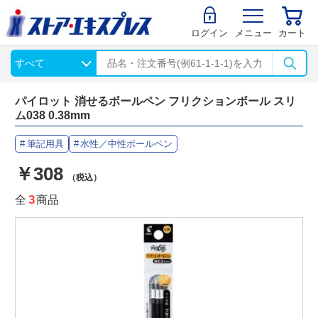
ログイン
メニュー
カート
パイロット 消せるボールペン フリクションボール スリ
ム038 0.38mm
筆記用具
水性／中性ボールペン
￥308
（税込）
全
3
商品