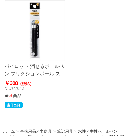
パイロット 消せるボールペ
ン フリクションボール スリ
ム038 0.38mm
￥308
（税込）
61-333-14
3
全
商品
ホーム
>
事務用品／文房具
>
筆記用具
>
水性／中性ボールペン