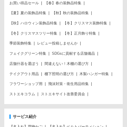
お買い得品セール
【春】春の装飾品特集
【夏】夏の装飾品特集
【秋】秋の装飾品特集
【秋】ハロウィン装飾品特集
【冬】クリスマス装飾特集
【冬】クリスマスツリー特集
【冬】正月飾り特集
季節装飾特集
レビュー投稿しませんか
フェイクグリーン特集
SDGsに貢献する店舗備品
店舗什器を選ぼう
間違えない！木棚の選び方
テイクアウト用品
棚下照明の選び方
木製ハンガー特集
フラワーショップ用
飛沫対策・衛生用品特集
ストエキコラム
ストエキサイト改善委員会
サービス紹介
【名入れ】買物かご
【名入れ】ベルトパーティション