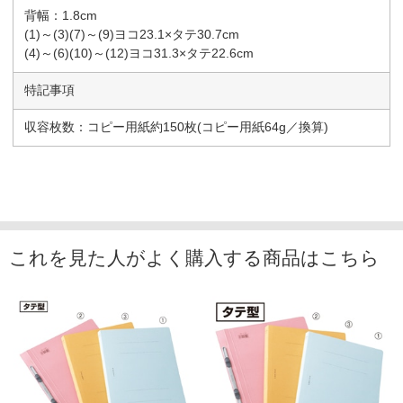
背幅：1.8cm
(1)～(3)(7)～(9)ヨコ23.1×タテ30.7cm
(4)～(6)(10)～(12)ヨコ31.3×タテ22.6cm
特記事項
収容枚数：コピー用紙約150枚(コピー用紙64g／換算)
これを見た人がよく購入する商品はこちら