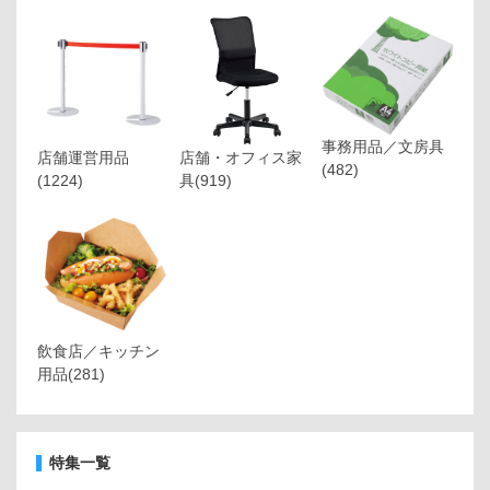
事務用品／文房具
店舗運営用品
店舗・オフィス家
(482)
(1224)
具
(919)
飲食店／キッチン
用品
(281)
特集一覧