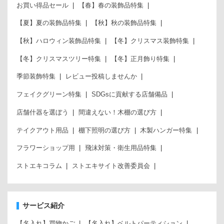
お買い得品セール
【春】春の装飾品特集
【夏】夏の装飾品特集
【秋】秋の装飾品特集
【秋】ハロウィン装飾品特集
【冬】クリスマス装飾特集
【冬】クリスマスツリー特集
【冬】正月飾り特集
季節装飾特集
レビュー投稿しませんか
フェイクグリーン特集
SDGsに貢献する店舗備品
店舗什器を選ぼう
間違えない！木棚の選び方
テイクアウト用品
棚下照明の選び方
木製ハンガー特集
フラワーショップ用
飛沫対策・衛生用品特集
ストエキコラム
ストエキサイト改善委員会
サービス紹介
【名入れ】買物かご
【名入れ】ベルトパーティション