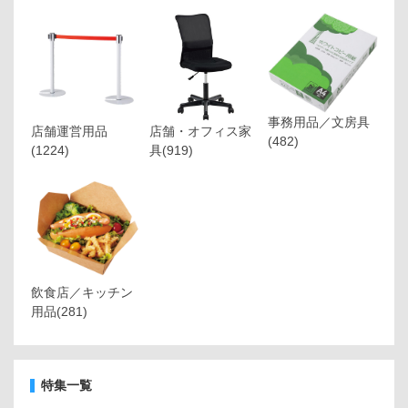
事務用品／文房具
店舗運営用品
店舗・オフィス家
(482)
(1224)
具
(919)
飲食店／キッチン
用品
(281)
特集一覧