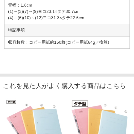
背幅：1.8cm
(1)～(3)(7)～(9)ヨコ23.1×タテ30.7cm
(4)～(6)(10)～(12)ヨコ31.3×タテ22.6cm
特記事項
収容枚数：コピー用紙約150枚(コピー用紙64g／換算)
これを見た人がよく購入する商品はこちら