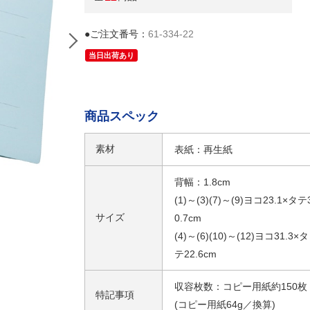
●ご注文番号：
61-334-22
当日出荷あり
商品スペック
素材
表紙：再生紙
背幅：1.8cm
(1)～(3)(7)～(9)ヨコ23.1×タテ
サイズ
0.7cm
(4)～(6)(10)～(12)ヨコ31.3×タ
テ22.6cm
収容枚数：コピー用紙約150枚
特記事項
(コピー用紙64g／換算)