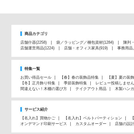
商品カテゴリ
店舗什器
(2258)
袋／ラッピング／梱包資材
(1284)
陳列
店舗運営用品
(1224)
店舗・オフィス家具
(919)
事務用品
特集一覧
お買い得品セール
【春】春の装飾品特集
【夏】夏の装
【冬】正月飾り特集
季節装飾特集
レビュー投稿しませ
間違えない！木棚の選び方
テイクアウト用品
木製ハン
サービス紹介
【名入れ】買物かご
【名入れ】ベルトパーティション
オンデマンド印刷サービス
カスタムオーダー
店舗の設