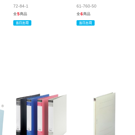
72-84-1
61-760-50
5
6
全
商品
全
商品
61-334-22-6
(6). ヨコ型 イエロー(10冊)
税抜 ￥950 /単価￥104.50
￥1,045
在庫わずか
カートに入れる
当日出荷
※日祝除く12時まで
61-334-22-7
(7). タテ型 ブルー(30冊)
税抜 ￥2,850 /単価
￥104.50
￥3,135
カートに入れる
08月25日頃の出荷