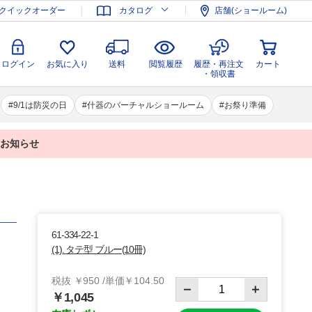
登録
ログイン
お気に入り
送料
閲覧履歴
履歴・再注文
クイックオーダー
カタログ
店舗(ショールーム)
カート
・領収書
ログイン
お気に入り
送料
閲覧履歴
履歴・再注文
カート
・領収書
9/1は防災の日
什器のバーチャルショールーム
お祭り準備
業のお知らせ
61-334-22-1
(1). タテ型 ブルー(10冊)
税抜 ￥950 /単価￥104.50
￥1,045