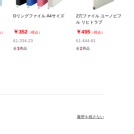
Dリングファイル A4サイズ
2穴ファイル ユーノビファイ
61-334-22-8
ル リヒトラブ
(8). タテ型 ピンク(30冊)
￥352
￥495
込）
（税込）
（税込）
税抜 ￥2,850 /単価
61-334-23
61-444-81
￥104.50
3
2
全
商品
全
商品
￥3,135
カートに入れる
08月25日頃の出荷
61-334-22-9
(9). タテ型 イエロー(30冊)
税抜 ￥2,850 /単価
￥104.50
履歴を残さない
￥3,135
カートに入れる
08月25日頃の出荷