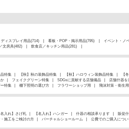
・ディスプレイ用品
(714)
看板・POP・掲示用品
(795)
イベント・ノ
／文房具
(482)
飲食店／キッチン用品
(281)
飾品特集
【秋】秋の装飾品特集
【秋】ハロウィン装飾品特集
【冬
んか
フェイクグリーン特集
SDGsに貢献する店舗備品
店舗什器を
ガー特集
棚下照明の選び方
フラワーショップ用
飛沫対策・衛生用
【名入れ】さげ札
【名入れ】ハンガー
什器の相談承ります
販促什
計・施工をご検討の方
バーチャルショールーム
公費でのご購入につい