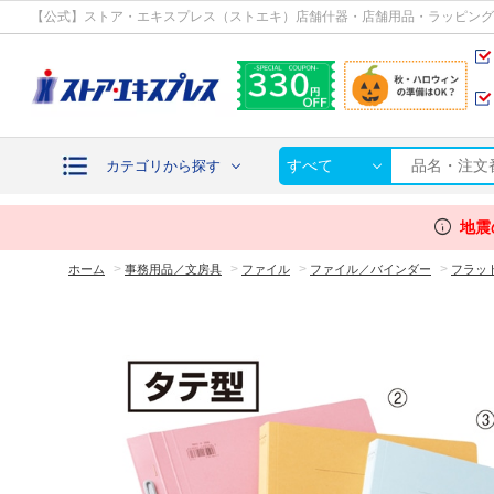
カテゴリから探す
【公式】ストア・エキスプレス（ストエキ）店舗什器・店舗用品・ラッピング
すべて
カテゴリから探す
info
地震
>
>
>
>
ホーム
事務用品／文房具
ファイル
ファイル／バインダー
フラッ