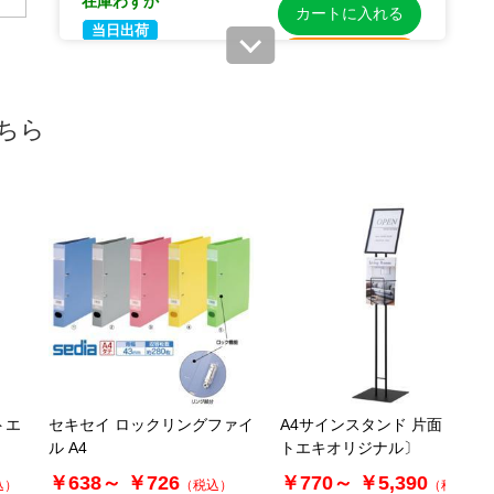
在庫わずか
カートに入れる
当日出荷
※日祝除く12時まで
61-334-22-4
ちら
(4). ヨコ型 ブルー(10冊)
税抜 ￥950 /単価￥104.50
￥1,045
08月25日頃の出荷
カートに入れる
61-334-22-5
(5). ヨコ型 ピンク(10冊)
トエ
セキセイ ロックリングファイ
A4サインスタンド 片面〔ス
税抜 ￥720 /単価￥79.20
ル A4
トエキオリジナル〕
￥792
￥638～
￥726
￥770～
￥5,390
込）
（税込）
（税込）
販売終了