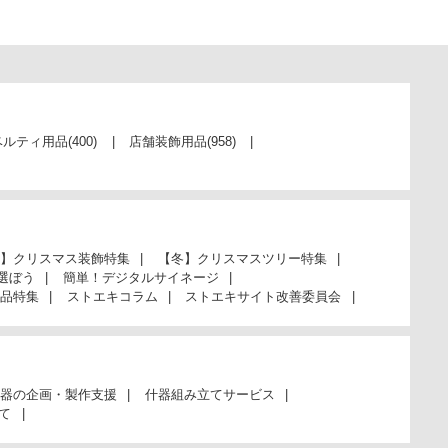
61-334-22-10
(10). ヨコ型 ブルー(30冊)
税抜 ￥2,850 /単価
ベルティ用品
(400)
店舗装飾用品
(958)
￥104.50
￥3,135
カートに入れる
08月25日頃の出荷
】クリスマス装飾特集
【冬】クリスマスツリー特集
選ぼう
簡単！デジタルサイネージ
61-334-22-11
品特集
ストエキコラム
ストエキサイト改善委員会
(11). ヨコ型 ピンク(30冊)
税抜 ￥2,200 /単価
￥80.67
￥2,420
器の企画・製作支援
什器組み立てサービス
て
販売終了