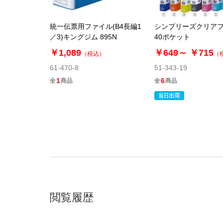
統一伝票用ファイル(B4長編1
シンプリーズクリア
／3)キングジム 895N
40ポケット
￥1,089
￥649～
￥715
（税込）
（
61-470-8
51-343-19
1
6
全
商品
全
商品
閲覧履歴