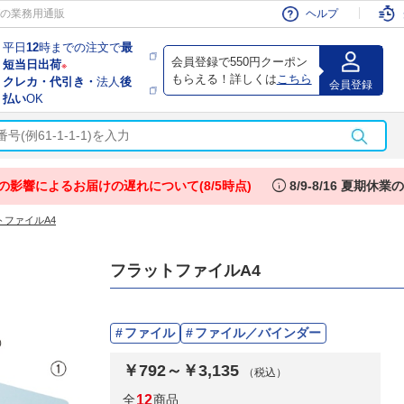
会員
の業務用通販
ヘルプ
平日
12
時までの注文で
最
会員登録で550円クーポン
短当日出荷
※
もらえる！詳しくは
こちら
クレカ・代引き・
法人
後
会員登録
払い
OK
info
の影響によるお届けの遅れについて(8/5時点)
8/9-8/16 夏期休
トファイルA4
フラットファイルA4
ファイル
ファイル／バインダー
￥792～￥3,135
（税込）
全
12
商品