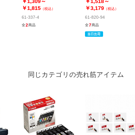
￥1,309～
￥1,518～
￥1,815
￥3,179
（税込）
（税込）
61-337-4
61-820-94
2
7
全
商品
全
商品
同じカテゴリの売れ筋アイテム