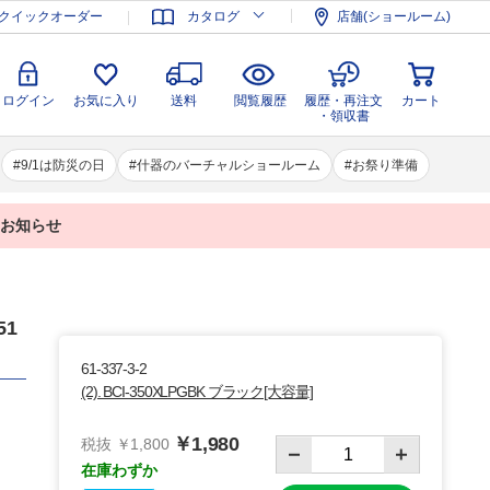
登録
ログイン
お気に入り
送料
閲覧履歴
履歴・再注文
クイックオーダー
カタログ
店舗(ショールーム)
カート
・領収書
ログイン
お気に入り
送料
閲覧履歴
履歴・再注文
カート
・領収書
9/1は防災の日
什器のバーチャルショールーム
お祭り準備
業のお知らせ
51
61-337-3-2
(2). BCI-350XLPGBK ブラック[大容量]
￥1,980
税抜 ￥1,800
在庫わずか