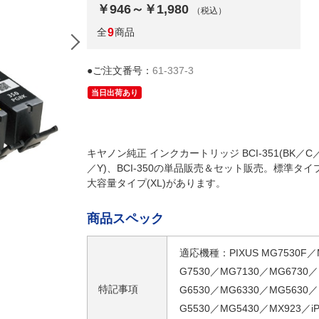
￥946～￥1,980
（税込）
全
9
商品
●ご注文番号：
61-337-3
当日出荷あり
キヤノン純正 インクカートリッジ BCI-351(BK／C
／Y)、BCI-350の単品販売＆セット販売。標準タイ
大容量タイプ(XL)があります。
(3)BCI-351BK ブラック
商品スペック
適応機種：PIXUS MG7530F／
G7530／MG7130／MG6730
特記事項
G6530／MG6330／MG5630
G5530／MG5430／MX923／iP