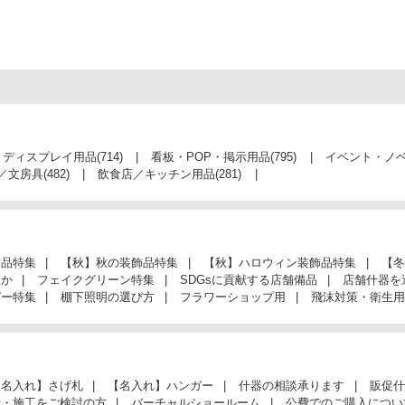
・ディスプレイ用品
(714)
看板・POP・掲示用品
(795)
イベント・ノ
／文房具
(482)
飲食店／キッチン用品
(281)
飾品特集
【秋】秋の装飾品特集
【秋】ハロウィン装飾品特集
【冬
んか
フェイクグリーン特集
SDGsに貢献する店舗備品
店舗什器を
ガー特集
棚下照明の選び方
フラワーショップ用
飛沫対策・衛生用
【名入れ】さげ札
【名入れ】ハンガー
什器の相談承ります
販促什
計・施工をご検討の方
バーチャルショールーム
公費でのご購入につい