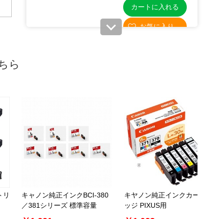
カートに入れる
61-337-3-5
ちら
(5). BCI-351C シアン
￥946
税抜 ￥860
08月27日頃の出荷
カートに入れる
61-337-3-6
(6). BCI-351XLC シアン[大容量]
トリ
キャノン純正インクBCI-380
キヤノン純正インクカートリ
￥1,815
税抜 ￥1,650
／381シリーズ 標準容量
ッジ PIXUS用
在庫わずか