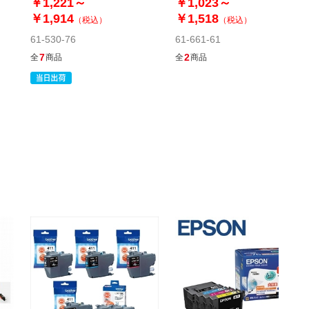
￥1,221～
￥1,023～
当日出荷
カートに入れる
￥1,914
￥1,518
（税込）
（税込）
※日祝除く12時まで
61-530-76
61-661-61
7
2
全
商品
全
商品
61-337-3-7
(7). BCI-351M マゼンタ
￥968
税抜 ￥880
在庫わずか
当日出荷
カートに入れる
※日祝除く12時まで
61-337-3-8
(8). BCI-351XLM マゼンタ[大容量]
￥1,815
税抜 ￥1,650
在庫わずか