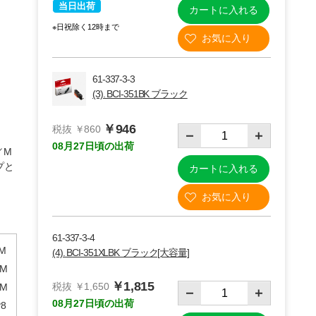
当日出荷
カートに入れる
※日祝除く12時まで
61-337-3-3
(3). BCI-351BK ブラック
￥946
税抜 ￥860
08月27日頃の出荷
／M
プと
カートに入れる
(5)BCI-351C シアン
61-337-3-4
M
(4). BCI-351XLBK ブラック[大容量]
／M
￥1,815
税抜 ￥1,650
／M
08月27日頃の出荷
8