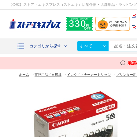
カテゴリから探す
【公式】ストア・エキスプレス（ストエキ）店舗什器・店舗用品・ラッピング
すべて
カテゴリから探す
info
地震
>
>
>
ホーム
事務用品／文房具
インク／トナーカートリッジ
プリンター用