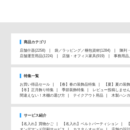
商品カテゴリ
店舗什器
(2258)
袋／ラッピング／梱包資材
(1284)
陳列
店舗運営用品
(1224)
店舗・オフィス家具
(919)
事務用品
特集一覧
お買い得品セール
【春】春の装飾品特集
【夏】夏の装
【冬】正月飾り特集
季節装飾特集
レビュー投稿しませ
間違えない！木棚の選び方
テイクアウト用品
木製ハン
サービス紹介
【名入れ】買物かご
【名入れ】ベルトパーティション
オンデマンド印刷サービス
カスタムオーダー
店舗の設