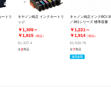
カートリ
キヤノン純正 インクカートリ
キャノン純正インクBCI-3
ッジ
／381シリーズ 標準容量
￥1,309～
￥1,221～
￥1,815
￥1,914
（税込）
（税込）
61-337-4
61-530-76
2
7
全
商品
全
商品