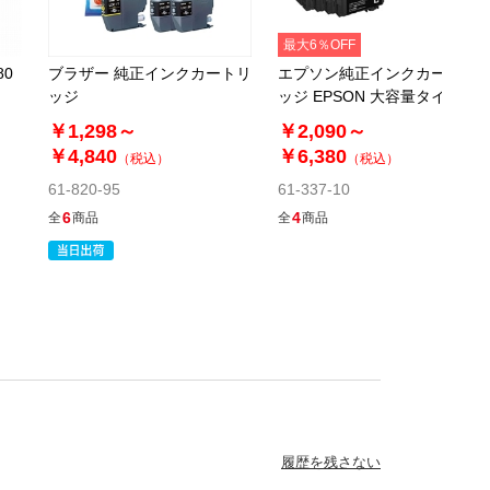
当日出荷
カートに入れる
※日祝除く12時まで
最大6％OFF
80
ブラザー 純正インクカートリ
エプソン純正インクカートリ
ッジ
ッジ EPSON 大容量タイプ
61-337-3-9
￥1,298～
￥2,090～
(9). BCI-351Y イエロー
￥4,840
￥6,380
（税込）
（税込）
61-820-95
61-337-10
￥968
税抜 ￥880
6
4
全
商品
全
商品
在庫わずか
当日出荷
カートに入れる
※日祝除く12時まで
61-337-3-10
(10). BCI-351XLY イエロー[大容量]
￥1,815
税抜 ￥1,650
履歴を残さない
在庫わずか