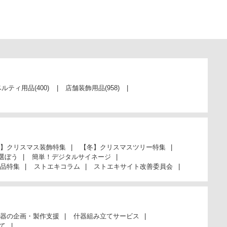
当日出荷
カートに入れる
※日祝除く12時まで
ベルティ用品
(400)
店舗装飾用品
(958)
】クリスマス装飾特集
【冬】クリスマスツリー特集
選ぼう
簡単！デジタルサイネージ
品特集
ストエキコラム
ストエキサイト改善委員会
器の企画・製作支援
什器組み立てサービス
て