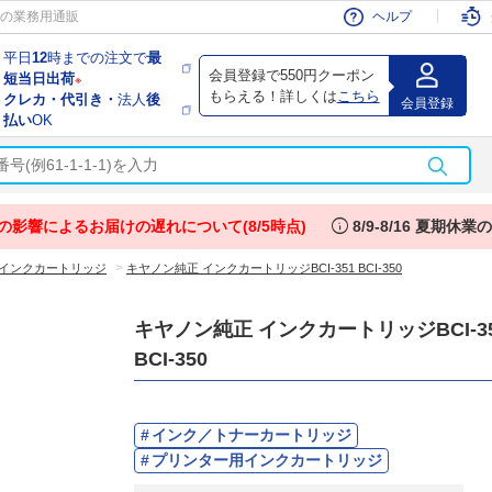
会員
の業務用通販
ヘルプ
平日
12
時までの注文で
最
会員登録で550円クーポン
短当日出荷
※
もらえる！詳しくは
こちら
クレカ・代引き・
法人
後
会員登録
払い
OK
info
の影響によるお届けの遅れについて(8/5時点)
8/9-8/16 夏期休
>
インクカートリッジ
キヤノン純正 インクカートリッジBCI-351 BCI-350
キヤノン純正 インクカートリッジBCI-3
BCI-350
インク／トナーカートリッジ
プリンター用インクカートリッジ