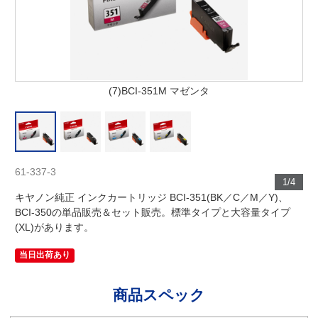
(7)BCI-351M マゼンタ
61-337-3
1/4
キヤノン純正 インクカートリッジ BCI-351(BK／C／M／Y)、
BCI-350の単品販売＆セット販売。標準タイプと大容量タイプ
(XL)があります。
当日出荷あり
商品スペック