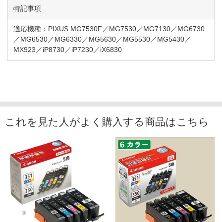
特記事項
適応機種：PIXUS MG7530F／MG7530／MG7130／MG6730
／MG6530／MG6330／MG5630／MG5530／MG5430／
MX923／iP8730／iP7230／iX6830
これを見た人がよく購入する商品はこちら