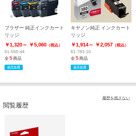
ブラザー 純正インクカート
キヤノン純正 インクカート
リッジ
リッジ
￥1,320～
￥5,060
￥1,914～
￥2,057
（税込）
（税込）
61-550-44
61-783-10
5
5
全
商品
全
商品
履歴を残さない
閲覧履歴