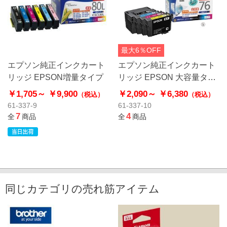
最大6％OFF
エプソン純正インクカート
エプソン純正インクカート
リッジ EPSON増量タイプ
リッジ EPSON 大容量タイ
プ
￥1,705～
￥9,900
￥2,090～
￥6,380
（税込）
（税込）
61-337-9
61-337-10
7
4
全
商品
全
商品
同じカテゴリの売れ筋アイテム