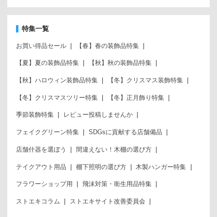
特集一覧
お買い得品セール
【春】春の装飾品特集
【夏】夏の装飾品特集
【秋】秋の装飾品特集
【秋】ハロウィン装飾品特集
【冬】クリスマス装飾特集
【冬】クリスマスツリー特集
【冬】正月飾り特集
季節装飾特集
レビュー投稿しませんか
フェイクグリーン特集
SDGsに貢献する店舗備品
店舗什器を選ぼう
間違えない！木棚の選び方
テイクアウト用品
棚下照明の選び方
木製ハンガー特集
フラワーショップ用
飛沫対策・衛生用品特集
ストエキコラム
ストエキサイト改善委員会