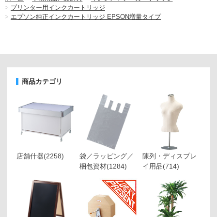
>
プリンター用インクカートリッジ
>
エプソン純正インクカートリッジ EPSON増量タイプ
商品カテゴリ
店舗什器
(2258)
袋／ラッピング／
陳列・ディスプレ
梱包資材
(1284)
イ用品
(714)