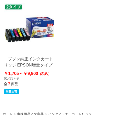
エプソン純正インクカート
リッジ EPSON増量タイプ
￥1,705～
￥9,900
（税込）
61-337-9
7
全
商品
ホーム
>
事務用品／文房具
>
インク／トナーカートリッジ