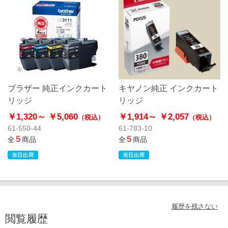
ブラザー 純正インクカート
キヤノン純正 インクカート
リッジ
リッジ
￥1,320～
￥5,060
￥1,914～
￥2,057
（税込）
（税込）
61-550-44
61-783-10
5
5
全
商品
全
商品
履歴を残さない
閲覧履歴