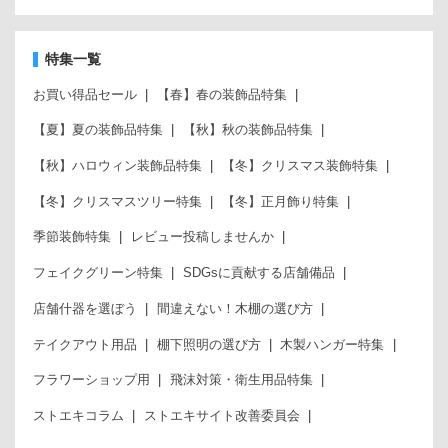
特集一覧
お買い得品セール
【春】春の装飾品特集
【夏】夏の装飾品特集
【秋】秋の装飾品特集
【秋】ハロウィン装飾品特集
【冬】クリスマス装飾特集
【冬】クリスマスツリー特集
【冬】正月飾り特集
季節装飾特集
レビュー投稿しませんか
フェイクグリーン特集
SDGsに貢献する店舗備品
店舗什器を選ぼう
間違えない！木棚の選び方
テイクアウト用品
棚下照明の選び方
木製ハンガー特集
フラワーショップ用
飛沫対策・衛生用品特集
ストエキコラム
ストエキサイト改善委員会