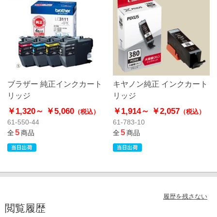
ブラザー 純正インクカート
キヤノン純正 インクカート
リッジ
リッジ
￥1,320～
￥5,060
￥1,914～
￥2,057
（税込）
（税込）
61-550-44
61-783-10
5
5
全
商品
全
商品
履歴を残さない
閲覧履歴