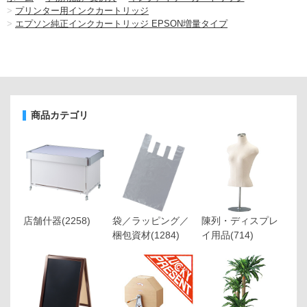
>
プリンター用インクカートリッジ
>
エプソン純正インクカートリッジ EPSON増量タイプ
商品カテゴリ
店舗什器
(2258)
袋／ラッピング／
陳列・ディスプレ
梱包資材
(1284)
イ用品
(714)