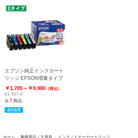
エプソン純正インクカート
リッジ EPSON増量タイプ
￥1,705～
￥9,900
（税込）
61-337-9
7
全
商品
ホーム
>
事務用品／文房具
>
インク／トナーカートリッジ