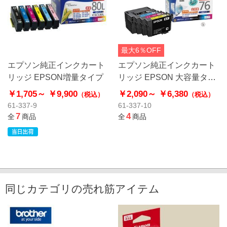
最大6％OFF
エプソン純正インクカート
エプソン純正インクカート
リッジ EPSON増量タイプ
リッジ EPSON 大容量タイ
プ
￥1,705～
￥9,900
￥2,090～
￥6,380
（税込）
（税込）
61-337-9
61-337-10
7
4
全
商品
全
商品
同じカテゴリの売れ筋アイテム