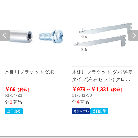
木棚用ブラケットダボ
木棚用ブラケット ダボ溶接
タイプ(左右セット) クロー
ム〔ストエキオリジナル〕
￥66
￥979～
￥1,331
（税込）
（税込）
61-34-21
61-541-93
1
4
全
商品
全
商品