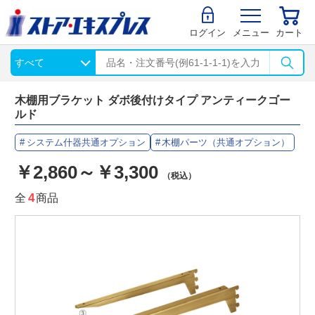
ログイン
メニュー
カート
木棚用ブラケット ダボ後付けタイプ アンティークゴー
ルド
システム什器共通オプション
木棚パーツ（共通オプション）
￥2,860～￥3,300
（税込）
全
4
商品