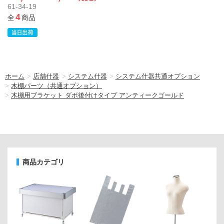
61-34-19
4
全
商品
ホーム
>
店舗什器
>
システム什器
>
システム什器共通オプション
>
木棚パーツ（共通オプション）
>
木棚用ブラケット ダボ後付けタイプ アンティークゴールド
商品カテゴリ