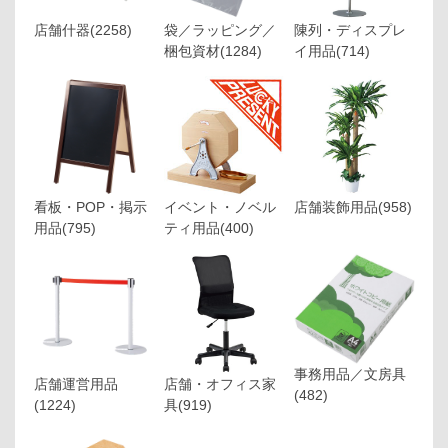
店舗什器
(2258)
袋／ラッピング／
陳列・ディスプレ
梱包資材
(1284)
イ用品
(714)
看板・POP・掲示
イベント・ノベル
店舗装飾用品
(958)
用品
(795)
ティ用品
(400)
事務用品／文房具
店舗運営用品
店舗・オフィス家
(482)
(1224)
具
(919)