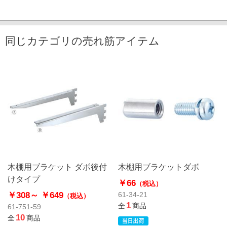
同じカテゴリの売れ筋アイテム
木棚用ブラケット ダボ後付
木棚用ブラケットダボ
けタイプ
￥66
（税込）
￥308～
￥649
61-34-21
（税込）
1
全
商品
61-751-59
10
全
商品