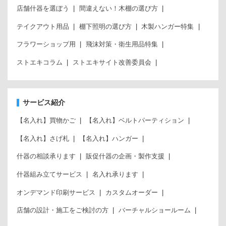
店舗什器を選ぼう
間違えない！木棚の選び方
テイクアウト用品
棚下照明の選び方
木製ハンガー特集
フラワーショップ用
飛沫対策・衛生用品特集
ストエキコラム
ストエキサイト改善委員会
サービス紹介
【名入れ】買物かご
【名入れ】ベルトパーティション
【名入れ】さげ札
【名入れ】ハンガー
什器の相談承ります
販促什器の企画・製作支援
什器組み立てサービス
名入れ承ります
オンデマンド印刷サービス
カスタムオーダー
店舗の設計・施工をご検討の方
バーチャルショールーム