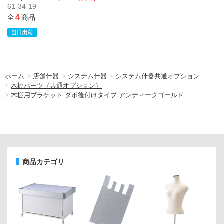
61-34-19
4
全
商品
ホーム
>
店舗什器
>
システム什器
>
システム什器共通オプション
>
木棚パーツ（共通オプション）
>
木棚用ブラケット ダボ後付けタイプ アンティークゴールド
商品カテゴリ