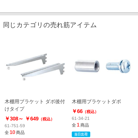
同じカテゴリの売れ筋アイテム
木棚用ブラケット ダボ後付
木棚用ブラケットダボ
けタイプ
￥66
（税込）
￥308～
￥649
61-34-21
（税込）
1
全
商品
61-751-59
10
全
商品