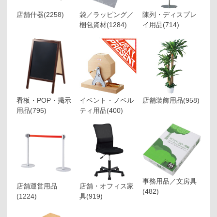
店舗什器
(2258)
袋／ラッピング／
陳列・ディスプレ
梱包資材
(1284)
イ用品
(714)
看板・POP・掲示
イベント・ノベル
店舗装飾用品
(958)
用品
(795)
ティ用品
(400)
事務用品／文房具
店舗運営用品
店舗・オフィス家
(482)
(1224)
具
(919)