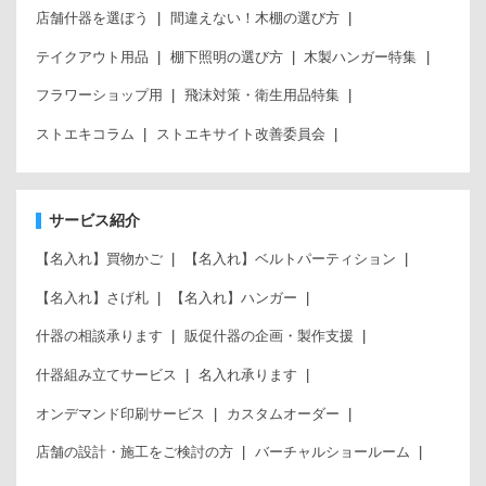
店舗什器を選ぼう
間違えない！木棚の選び方
テイクアウト用品
棚下照明の選び方
木製ハンガー特集
フラワーショップ用
飛沫対策・衛生用品特集
ストエキコラム
ストエキサイト改善委員会
サービス紹介
【名入れ】買物かご
【名入れ】ベルトパーティション
【名入れ】さげ札
【名入れ】ハンガー
什器の相談承ります
販促什器の企画・製作支援
什器組み立てサービス
名入れ承ります
オンデマンド印刷サービス
カスタムオーダー
店舗の設計・施工をご検討の方
バーチャルショールーム