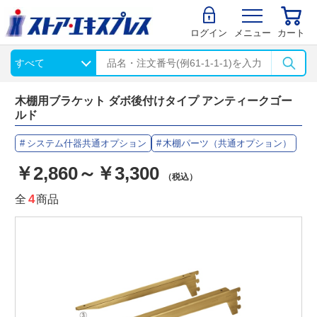
ログイン
メニュー
カート
木棚用ブラケット ダボ後付けタイプ アンティークゴー
ルド
システム什器共通オプション
木棚パーツ（共通オプション）
￥2,860～￥3,300
（税込）
全
4
商品