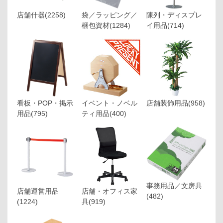
店舗什器
(2258)
袋／ラッピング／
陳列・ディスプレ
梱包資材
(1284)
イ用品
(714)
看板・POP・掲示
イベント・ノベル
店舗装飾用品
(958)
用品
(795)
ティ用品
(400)
事務用品／文房具
店舗運営用品
店舗・オフィス家
(482)
(1224)
具
(919)