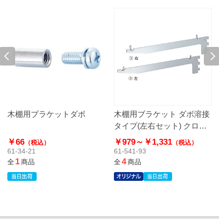
木棚用ブラケットダボ
木棚用ブラケット ダボ溶接
タイプ(左右セット) クロー
ム〔ストエキオリジナル〕
￥66
￥979～
￥1,331
（税込）
（税込）
61-34-21
61-541-93
1
4
全
商品
全
商品