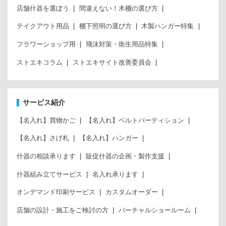
店舗什器を選ぼう
間違えない！木棚の選び方
テイクアウト用品
棚下照明の選び方
木製ハンガー特集
フラワーショップ用
飛沫対策・衛生用品特集
ストエキコラム
ストエキサイト改善委員会
サービス紹介
【名入れ】買物かご
【名入れ】ベルトパーティション
【名入れ】さげ札
【名入れ】ハンガー
什器の相談承ります
販促什器の企画・製作支援
什器組み立てサービス
名入れ承ります
オンデマンド印刷サービス
カスタムオーダー
店舗の設計・施工をご検討の方
バーチャルショールーム