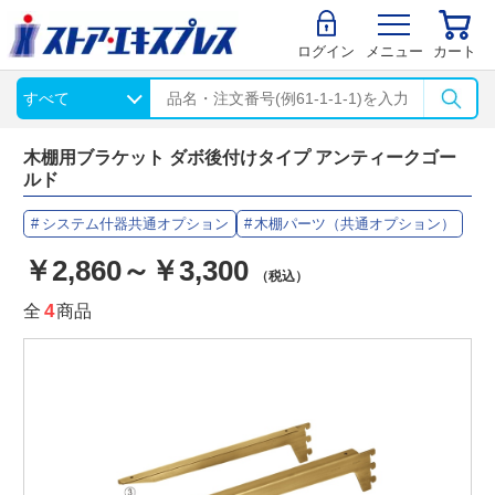
ログイン
メニュー
カート
木棚用ブラケット ダボ後付けタイプ アンティークゴー
ルド
システム什器共通オプション
木棚パーツ（共通オプション）
￥2,860～￥3,300
（税込）
全
4
商品