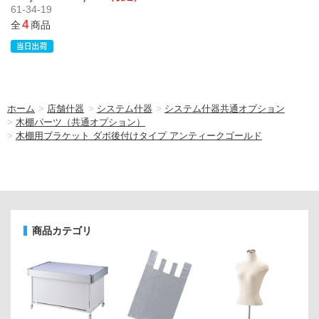
61-34-19
4
全
商品
ホーム
>
店舗什器
>
システム什器
>
システム什器共通オプション
>
木棚パーツ（共通オプション）
>
木棚用ブラケット ダボ後付けタイプ アンティークゴールド
商品カテゴリ