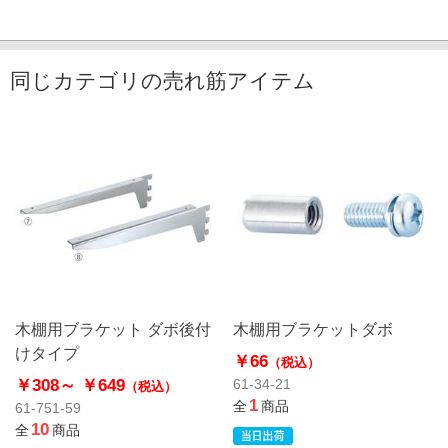
同じカテゴリの売れ筋アイテム
木棚用ブラケット ダボ後付
木棚用ブラケットダボ
けタイプ
￥66
（税込）
￥308～
￥649
61-34-21
（税込）
1
全
商品
61-751-59
10
全
商品