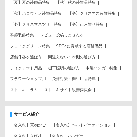
【夏】夏の装飾品特集
【秋】秋の装飾品特集
【秋】ハロウィン装飾品特集
【冬】クリスマス装飾特集
【冬】クリスマスツリー特集
【冬】正月飾り特集
季節装飾特集
レビュー投稿しませんか
フェイクグリーン特集
SDGsに貢献する店舗備品
店舗什器を選ぼう
間違えない！木棚の選び方
テイクアウト用品
棚下照明の選び方
木製ハンガー特集
フラワーショップ用
飛沫対策・衛生用品特集
ストエキコラム
ストエキサイト改善委員会
サービス紹介
【名入れ】買物かご
【名入れ】ベルトパーティション
【名入れ】さげ札
【名入れ】ハンガー