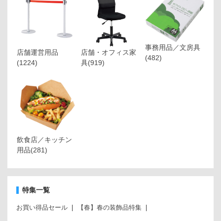
事務用品／文房具
店舗運営用品
店舗・オフィス家
(482)
(1224)
具
(919)
飲食店／キッチン
用品
(281)
特集一覧
お買い得品セール
【春】春の装飾品特集