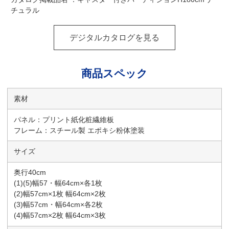
チュラル
デジタルカタログを見る
商品スペック
素材
パネル：プリント紙化粧繊維板
フレーム：スチール製 エポキシ粉体塗装
サイズ
奥行40cm
(1)(5)幅57・幅64cm×各1枚
(2)幅57cm×1枚 幅64cm×2枚
(3)幅57cm・幅64cm×各2枚
(4)幅57cm×2枚 幅64cm×3枚