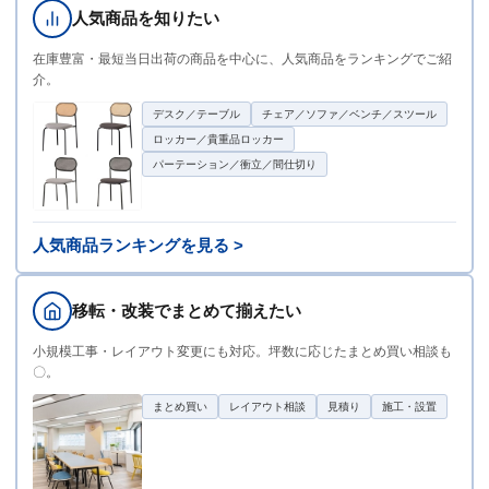
人気商品を知りたい
在庫豊富・最短当日出荷の商品を中心に、人気商品をランキングでご紹
介。
デスク／テーブル
チェア／ソファ／ベンチ／スツール
ロッカー／貴重品ロッカー
パーテーション／衝立／間仕切り
人気商品ランキングを見る >
移転・改装でまとめて揃えたい
小規模工事・レイアウト変更にも対応。坪数に応じたまとめ買い相談も
〇。
まとめ買い
レイアウト相談
見積り
施工・設置