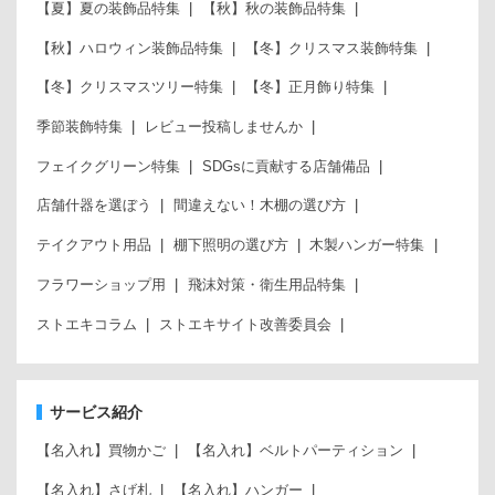
【夏】夏の装飾品特集
【秋】秋の装飾品特集
【秋】ハロウィン装飾品特集
【冬】クリスマス装飾特集
【冬】クリスマスツリー特集
【冬】正月飾り特集
季節装飾特集
レビュー投稿しませんか
フェイクグリーン特集
SDGsに貢献する店舗備品
店舗什器を選ぼう
間違えない！木棚の選び方
テイクアウト用品
棚下照明の選び方
木製ハンガー特集
フラワーショップ用
飛沫対策・衛生用品特集
ストエキコラム
ストエキサイト改善委員会
サービス紹介
【名入れ】買物かご
【名入れ】ベルトパーティション
【名入れ】さげ札
【名入れ】ハンガー