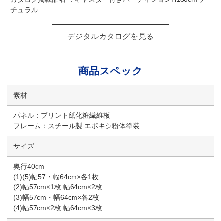
チュラル
デジタルカタログを見る
商品スペック
素材
パネル：プリント紙化粧繊維板
フレーム：スチール製 エポキシ粉体塗装
サイズ
奥行40cm
(1)(5)幅57・幅64cm×各1枚
(2)幅57cm×1枚 幅64cm×2枚
(3)幅57cm・幅64cm×各2枚
(4)幅57cm×2枚 幅64cm×3枚