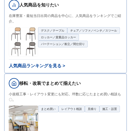
人気商品を知りたい
在庫豊富・最短当日出荷の商品を中心に、人気商品をランキングでご紹
介。
デスク／テーブル
チェア／ソファ／ベンチ／スツール
ロッカー／貴重品ロッカー
パーテーション／衝立／間仕切り
人気商品ランキングを見る >
移転・改装でまとめて揃えたい
小規模工事・レイアウト変更にも対応。坪数に応じたまとめ買い相談も
〇。
まとめ買い
レイアウト相談
見積り
施工・設置