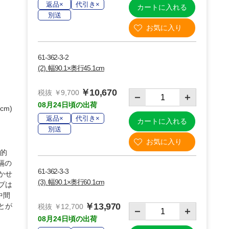
返品×
代引き×
カートに入れる
別送
61-362-3-2
(2). 幅90.1×奥行45.1cm
￥10,670
税抜 ￥9,700
08月24日頃の出荷
cm)
返品×
代引き×
カートに入れる
別送
、的
隔の
61-362-3-3
かせ
(3). 幅90.1×奥行60.1cm
プは
中間
￥13,970
とが
税抜 ￥12,700
08月24日頃の出荷