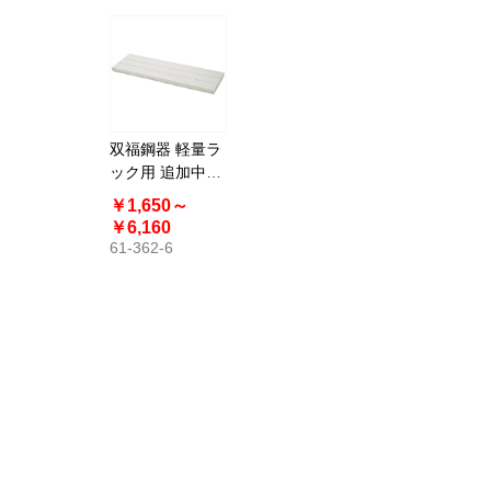
双福鋼器 軽量ラ
ック用 追加中間
棚 スチール製
￥1,650～
￥6,160
61-362-6