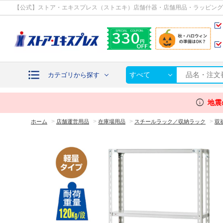
カテゴリから探す
【公式】ストア・エキスプレス（ストエキ）店舗什器・店舗用品・ラッピング
すべて
カテゴリから探す
info
地震
>
>
>
>
ホーム
店舗運営用品
在庫場用品
スチールラック／収納ラック
双福