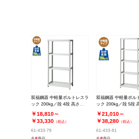
双福鋼器 中軽量ボルトレスラ
双福鋼器 中軽量ボル
ック 200kg／段 4段 高さ
ック 200kg／段 5段 
180cm
180cm
￥18,810～
￥21,010～
￥33,330
￥38,280
（税込）
（税込）
61-433-79
61-433-81
8
8
全
商品
全
商品