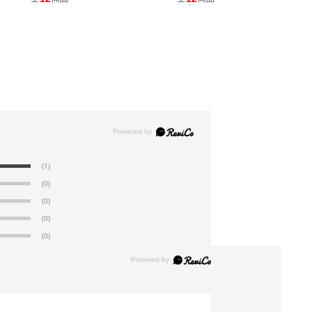
カートに入れる
別送
61-362-3-12
(12). 幅180.1×奥行60.1cm
￥27,170
税抜 ￥24,700
08月24日頃の出荷
返品×
代引き×
カートに入れる
(1)
別送
(0)
(0)
(0)
(0)