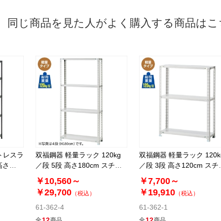
同じ商品を見た人がよく購入する商品はこ
トレスラ
双福鋼器 軽量ラック 120kg
双福鋼器 軽量ラック 120k
高さ
／段 5段 高さ180cm スチー
／段 3段 高さ120cm スチ
ル製
ル製
￥10,560～
￥7,700～
￥29,700
￥19,910
（税込）
（税込）
61-362-4
61-362-1
12
12
全
商品
全
商品