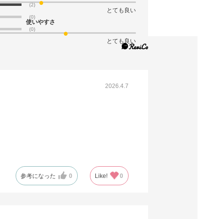
カートに入れる
(2)
別送
とても良い
(0)
使いやすさ
(0)
とても良い
61-362-6-12
(12). 幅178.7×奥行58.7cm
￥6,160
税抜 ￥5,600
2026.4.7
08月24日頃の出荷
返品×
代引き×
カートに入れる
別送
参考になった
0
Like!
0