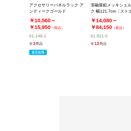
アクセサリーパネルラック ア
溶融亜鉛メッキシェ
ンティークゴールド
ク 幅121.7cm〔ス
ジナル〕
￥10,560～
￥14,080～
￥15,950
￥84,150
（税込）
（税込）
61-148-2
61-821-5
3
12
全
商品
全
商品