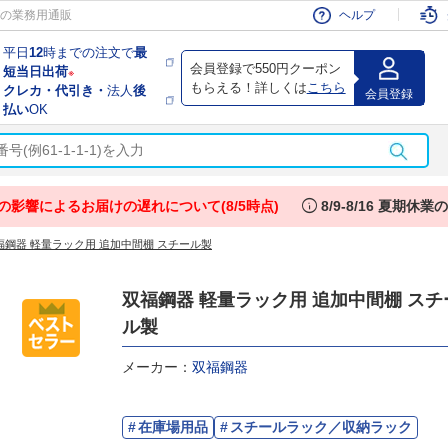
会員
の業務用通販
ヘルプ
平日
12
時までの注文で
最
会員登録で550円クーポン
短当日出荷
※
もらえる！詳しくは
こちら
クレカ・代引き・
法人
後
会員登録
払い
OK
info
の影響によるお届けの遅れについて(8/5時点)
8/9-8/16 夏期休
福鋼器 軽量ラック用 追加中間棚 スチール製
双福鋼器 軽量ラック用 追加中間棚 スチ
ル製
メーカー：
双福鋼器
在庫場用品
スチールラック／収納ラック