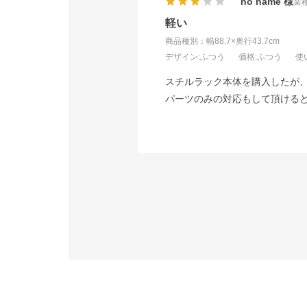
no name
業種
軽い
商品種別：幅88.7×奥行43.7cm
デザイン
:ふつう
価格
:ふつう
使
スチルラック本体を購入したが、
パーツのみの対応もして頂ける