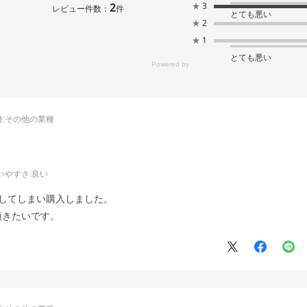
2
★
3
レビュー件数：
件
とても悪い
★
2
★
1
とても悪い
:
その他の業種
いやすさ
:良い
してしまい購入しました。
頂きたいです。