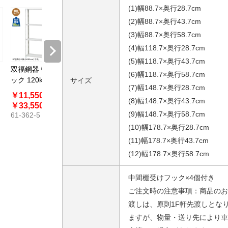
(1)幅88.7×奥行28.7cm
(2)幅88.7×奥行43.7cm
(3)幅88.7×奥行58.7cm
(4)幅118.7×奥行28.7cm
(5)幅118.7×奥行43.7cm
双福鋼器 軽量ラ
(6)幅118.7×奥行58.7cm
ック 120kg／段
サイズ
(7)幅148.7×奥行28.7cm
6段 高さ210cm
￥11,550～
(8)幅148.7×奥行43.7cm
スチール製
￥33,550
(9)幅148.7×奥行58.7cm
61-362-5
(10)幅178.7×奥行28.7cm
(11)幅178.7×奥行43.7cm
(12)幅178.7×奥行58.7cm
中間棚受けフック×4個付き
ご注文時の注意事項：商品のお
渡しは、原則1F軒先渡しとな
ますが、物量・送り先により車