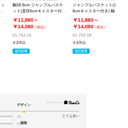
返品×
代引き×
カートに入れる
ラッ
幅58.8cm ジャンブルバスケ
ジャンブルバスケット(直径
別送
リ
ット(直径6cmキャスター付
6cmキャスター付き) 幅
き) ホワイト〔ストエキオリ
58.8cm ブラック〔ストエキ
￥11,880～
￥11,880～
ジナル〕
オリジナル〕
￥14,080
￥14,080
（税込）
（税込）
61-362-6-10
61-752-16
61-752-18
(10). 幅178.7×奥行28.7cm
2
2
全
商品
全
商品
￥3,520
税抜 ￥3,200
08月24日頃の出荷
返品×
代引き×
カートに入れる
別送
61-362-6-11
(11). 幅178.7×奥行43.7cm
デザイン
￥4,620
税抜 ￥4,200
とても良い
(0)
08月24日頃の出荷
価格
(0)
返品×
代引き×