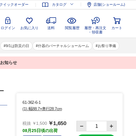
登録
ログイン
お気に入り
送料
閲覧履歴
履歴・再注文
クイックオーダー
カタログ
店舗(ショールーム)
カート
・領収書
ログイン
お気に入り
送料
閲覧履歴
履歴・再注文
カート
・領収書
9/1は防災の日
什器のバーチャルショールーム
お祭り準備
業のお知らせ
ー
61-362-6-1
(1). 幅88.7×奥行28.7cm
￥1,650
税抜 ￥1,500
08月25日頃の出荷