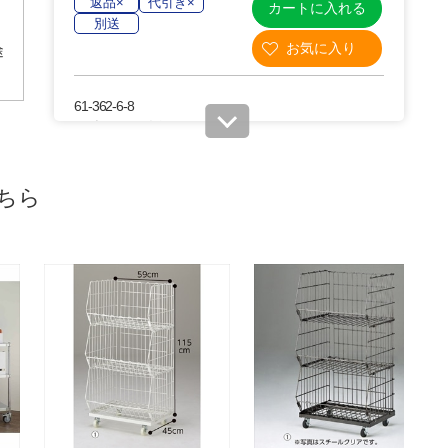
返品×
代引き×
カートに入れる
別送
途
61-362-6-8
(8). 幅148.7×奥行43.7cm
￥3,850
税抜 ￥3,500
ちら
08月24日頃の出荷
返品×
代引き×
カートに入れる
別送
61-362-6-9
(9). 幅148.7×奥行58.7cm
￥5,060
税抜 ￥4,600
08月24日頃の出荷