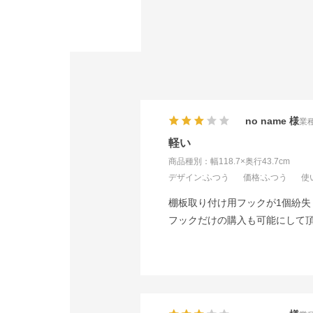
no name
業種
軽い
商品種別：幅118.7×奥行43.7cm
デザイン
:ふつう
価格
:ふつう
使
棚板取り付け用フックが1個紛失
フックだけの購入も可能にして