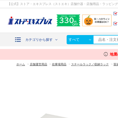
カテゴリから探す
【公式】ストア・エキスプレス（ストエキ）店舗什器・店舗用品・ラッピング
すべて
カテゴリから探す
info
地震
>
>
>
>
ホーム
店舗運営用品
在庫場用品
スチールラック／収納ラック
双