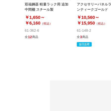
双福鋼器 軽量ラック用 追加
アクセサリーパネルラ
中間棚 スチール製
ンティークゴールド
￥1,650～
￥10,560～
￥6,160
￥15,950
（税込）
（税込）
61-362-6
61-148-2
12
3
全
商品
全
商品