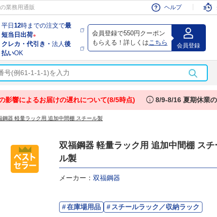
会員
の業務用通販
ヘルプ
平日
12
時までの注文で
最
会員登録で550円クーポン
短当日出荷
※
もらえる！詳しくは
こちら
クレカ・代引き・
法人
後
会員登録
払い
OK
info
の影響によるお届けの遅れについて(8/5時点)
8/9-8/16 夏期休
福鋼器 軽量ラック用 追加中間棚 スチール製
双福鋼器 軽量ラック用 追加中間棚 スチ
ル製
メーカー：
双福鋼器
在庫場用品
スチールラック／収納ラック