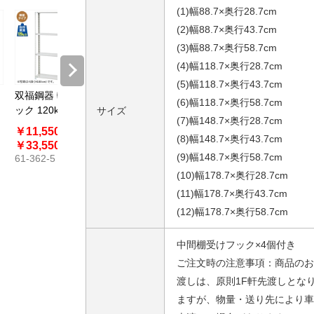
(1)幅88.7×奥行28.7cm
(2)幅88.7×奥行43.7cm
(3)幅88.7×奥行58.7cm
(4)幅118.7×奥行28.7cm
(5)幅118.7×奥行43.7cm
双福鋼器 軽量ラ
(6)幅118.7×奥行58.7cm
ック 120kg／段
サイズ
(7)幅148.7×奥行28.7cm
6段 高さ210cm
￥11,550～
(8)幅148.7×奥行43.7cm
スチール製
￥33,550
(9)幅148.7×奥行58.7cm
61-362-5
(10)幅178.7×奥行28.7cm
(11)幅178.7×奥行43.7cm
(12)幅178.7×奥行58.7cm
中間棚受けフック×4個付き
ご注文時の注意事項：商品のお
渡しは、原則1F軒先渡しとな
ますが、物量・送り先により車