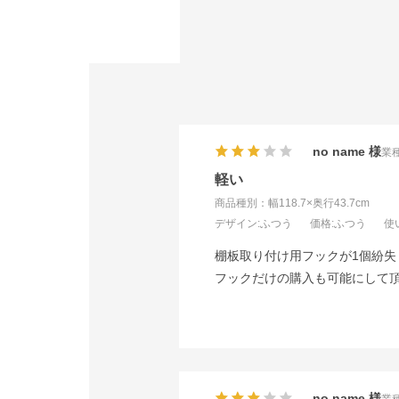
no name
業種
軽い
商品種別：幅118.7×奥行43.7cm
デザイン
:ふつう
価格
:ふつう
使
棚板取り付け用フックが1個紛失
フックだけの購入も可能にして
no name
業種