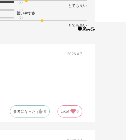
カートに入れる
(2)
とても良い
別送
(0)
使いやすさ
(0)
とても良い
61-362-6-12
(12). 幅178.7×奥行58.7cm
￥6,160
税抜 ￥5,600
2026.4.7
08月24日頃の出荷
返品×
代引き×
カートに入れる
別送
参考になった
0
Like!
0