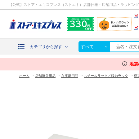
カテゴリから探す
【公式】ストア・エキスプレス（ストエキ）店舗什器・店舗用品・ラッピング
すべて
カテゴリから探す
info
地震
>
>
>
>
ホーム
店舗運営用品
在庫場用品
スチールラック／収納ラック
双