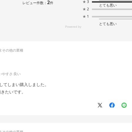
2
★
3
レビュー件数：
件
とても悪い
★
2
★
1
とても悪い
:
その他の業種
いやすさ
:良い
してしまい購入しました。
頂きたいです。
:
その他の業種