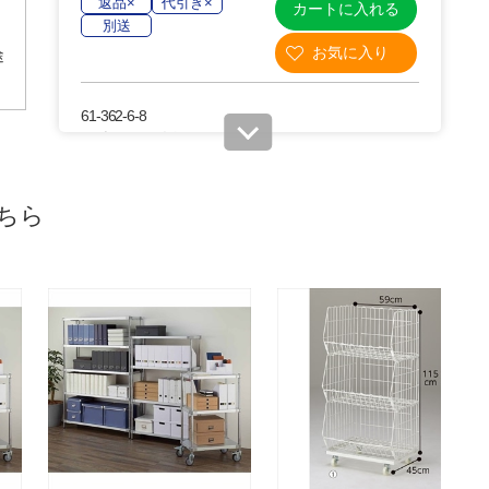
返品×
代引き×
カートに入れる
別送
途
61-362-6-8
(8). 幅148.7×奥行43.7cm
￥3,850
税抜 ￥3,500
ちら
08月24日頃の出荷
返品×
代引き×
カートに入れる
別送
61-362-6-9
(9). 幅148.7×奥行58.7cm
￥5,060
税抜 ￥4,600
08月24日頃の出荷