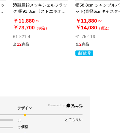
返品×
代引き×
カートに入れる
ラッ
溶融亜鉛メッキシェルフラッ
幅58.8cm ジャンブルバスケ
別送
リ
ク 幅91.3cm〔ストエキオリ
ット(直径6cmキャスター付
ジナル〕
き) ホワイト〔ストエキオリ
￥11,880～
￥11,880～
ジナル〕
￥73,700
￥14,080
（税込）
（税込）
61-362-6-10
61-821-4
61-752-16
(10). 幅178.7×奥行28.7cm
12
2
全
商品
全
商品
￥3,520
税抜 ￥3,200
08月24日頃の出荷
返品×
代引き×
カートに入れる
別送
61-362-6-11
(11). 幅178.7×奥行43.7cm
デザイン
￥4,620
税抜 ￥4,200
とても良い
(0)
08月24日頃の出荷
価格
(0)
返品×
代引き×