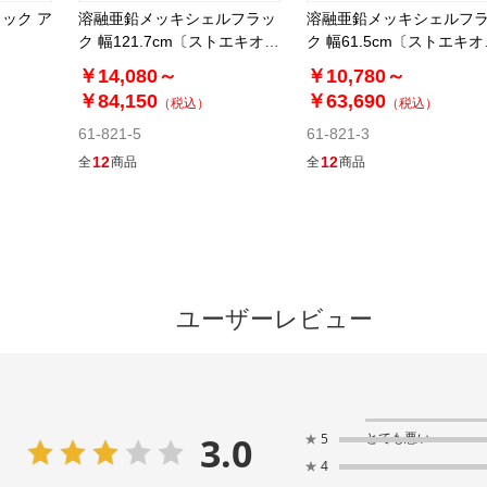
ック ア
溶融亜鉛メッキシェルフラッ
溶融亜鉛メッキシェルフ
ク 幅121.7cm〔ストエキオリ
ク 幅61.5cm〔ストエキオ
ジナル〕
ジナル〕
￥14,080～
￥10,780～
￥84,150
￥63,690
（税込）
（税込）
61-821-5
61-821-3
12
12
全
商品
全
商品
ユーザーレビュー
3.0
とても悪い
★
5
★
4