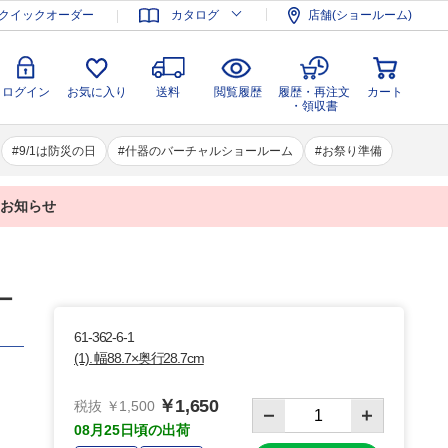
登録
ログイン
お気に入り
送料
閲覧履歴
履歴・再注文
クイックオーダー
カタログ
店舗(ショールーム)
カート
・領収書
ログイン
お気に入り
送料
閲覧履歴
履歴・再注文
カート
・領収書
9/1は防災の日
什器のバーチャルショールーム
お祭り準備
業のお知らせ
ー
61-362-6-1
(1). 幅88.7×奥行28.7cm
￥1,650
税抜 ￥1,500
08月25日頃の出荷