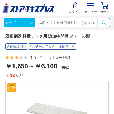
ログイン
メニュー
カート
双福鋼器 軽量ラック用 追加中間棚 スチール製
在庫場用品
スチールラック／収納ラック
3.0
（2）
レビューを見る
￥1,650～￥6,160
（税込）
全
12
商品