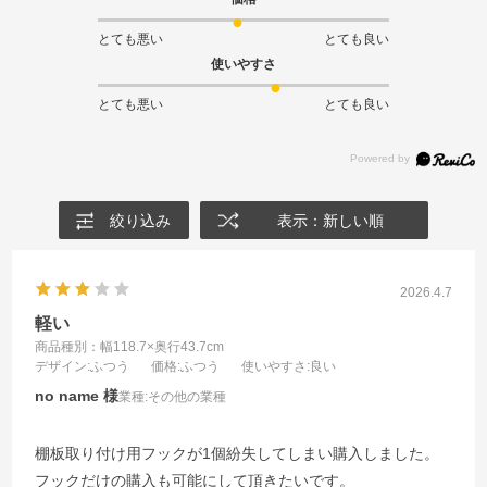
とても悪い
とても良い
使いやすさ
とても悪い
とても良い
絞り込み
表示：新しい順
2026.4.7
軽い
商品種別：幅118.7×奥行43.7cm
デザイン
:ふつう
価格
:ふつう
使いやすさ
:良い
no name
業種:
その他の業種
棚板取り付け用フックが1個紛失してしまい購入しました。
フックだけの購入も可能にして頂きたいです。