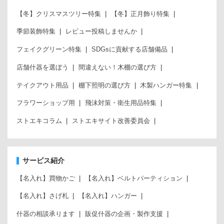
【冬】クリスマスツリー特集
【冬】正月飾り特集
季節装飾特集
レビュー投稿しませんか
フェイクグリーン特集
SDGsに貢献する店舗備品
店舗什器を選ぼう
間違えない！木棚の選び方
テイクアウト用品
棚下照明の選び方
木製ハンガー特集
フラワーショップ用
飛沫対策・衛生用品特集
ストエキコラム
ストエキサイト改善委員会
サービス紹介
【名入れ】買物かご
【名入れ】ベルトパーティション
【名入れ】さげ札
【名入れ】ハンガー
什器の相談承ります
販促什器の企画・製作支援