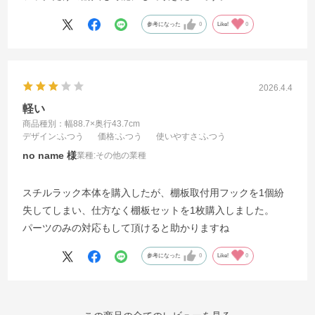
参考になった
0
Like!
0
2026.4.4
軽い
商品種別：幅88.7×奥行43.7cm
デザイン
:ふつう
価格
:ふつう
使いやすさ
:ふつう
no name
業種:
その他の業種
スチルラック本体を購入したが、棚板取付用フックを1個紛
失してしまい、仕方なく棚板セットを1枚購入しました。
パーツのみの対応もして頂けると助かりますね
参考になった
0
Like!
0