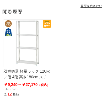
履歴を残さない
閲覧履歴
双福鋼器 軽量ラック 120kg
／段 4段 高さ180cm スチー
ル製
￥9,240～
￥27,170
（税込）
61-362-3
12
全
商品