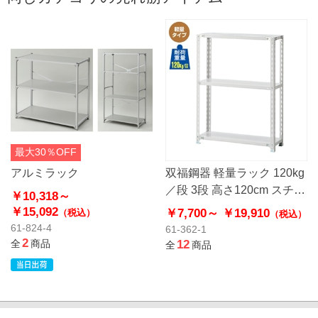
最大30％OFF
アルミラック
双福鋼器 軽量ラック 120kg
／段 3段 高さ120cm スチー
￥10,318～
ル製
￥15,092
￥7,700～
￥19,910
（税込）
（税込）
61-824-4
61-362-1
2
全
商品
12
全
商品