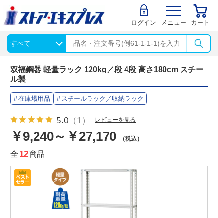
ログイン
メニュー
カート
双福鋼器 軽量ラック 120kg／段 4段 高さ180cm スチー
ル製
在庫場用品
スチールラック／収納ラック
5.0
（1）
レビューを見る
￥9,240～￥27,170
（税込）
全
12
商品