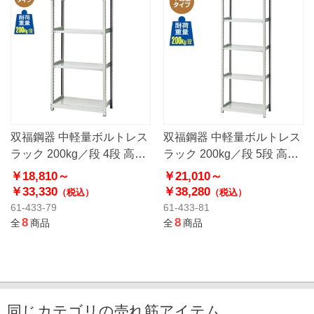
双福鋼器 中軽量ボルトレス
双福鋼器 中軽量ボルトレス
ラック 200kg／段 4段 高さ
ラック 200kg／段 5段 高さ
180cm
180cm
￥18,810～
￥21,010～
￥33,330
￥38,280
（税込）
（税込）
61-433-79
61-433-81
8
8
全
商品
全
商品
同じカテゴリの売れ筋アイテム