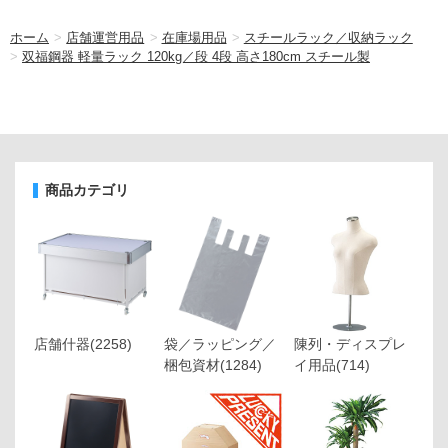
ホーム
>
店舗運営用品
>
在庫場用品
>
スチールラック／収納ラック
>
双福鋼器 軽量ラック 120kg／段 4段 高さ180cm スチール製
商品カテゴリ
店舗什器
(2258)
袋／ラッピング／
陳列・ディスプレ
梱包資材
(1284)
イ用品
(714)