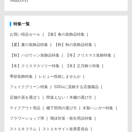
特集一覧
お買い得品セール
【春】春の装飾品特集
【夏】夏の装飾品特集
【秋】秋の装飾品特集
【秋】ハロウィン装飾品特集
【冬】クリスマス装飾特集
【冬】クリスマスツリー特集
【冬】正月飾り特集
季節装飾特集
レビュー投稿しませんか
フェイクグリーン特集
SDGsに貢献する店舗備品
店舗什器を選ぼう
間違えない！木棚の選び方
テイクアウト用品
棚下照明の選び方
木製ハンガー特集
フラワーショップ用
飛沫対策・衛生用品特集
ストエキコラム
ストエキサイト改善委員会