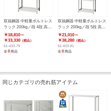
双福鋼器 中軽量ボルトレス
双福鋼器 中軽量ボルトレス
ラック 200kg／段 4段 高さ
ラック 200kg／段 5段 高さ
180cm
180cm
￥18,810～
￥21,010～
￥33,330
￥38,280
（税込）
（税込）
61-433-79
61-433-81
8
8
全
商品
全
商品
同じカテゴリの売れ筋アイテム