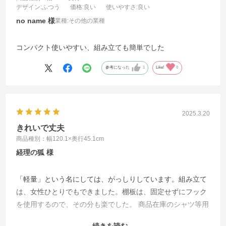
デザイン
:ふつう
価格
:良い
使いやすさ
:良い
no name
業種:
その他の業種
コンパクト使いやすい、組み立ても簡単でした
参考になった
1
Like!
0
2025.3.20
きれいで丈夫
商品種別：幅120.1×奥行45.1cm
経理の狐
「軽量」という名にしては、がっしりしています。組み立て
は、女性ひとりでもできました。棚板は、固定せずにフック
を使用するので、その分も楽でした。 商品在庫のシャツ等用
に購入しましたが、棚板の表面もツルンとして綺麗で、安心