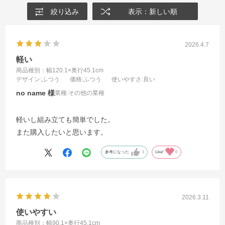
絞り込み
表示：新しい順
2026.4.7
軽い
商品種別：幅120.1×奥行45.1cm
デザイン
:ふつう
価格
:ふつう
使いやすさ
:良い
no name
業種:
その他の業種
軽いし組み立ても簡単でした。
また購入したいと思います。
参考になった
1
Like!
0
2026.3.11
使いやすい
商品種別：幅90.1×奥行45.1cm