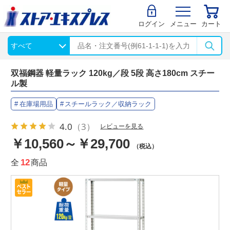
ログイン
メニュー
カート
双福鋼器 軽量ラック 120kg／段 5段 高さ180cm スチー
ル製
在庫場用品
スチールラック／収納ラック
4.0
（3）
レビューを見る
￥10,560～￥29,700
（税込）
全
12
商品