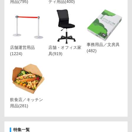
用品
(795)
ティ用品
(400)
事務用品／文房具
店舗運営用品
店舗・オフィス家
(482)
(1224)
具
(919)
飲食店／キッチン
用品
(281)
特集一覧