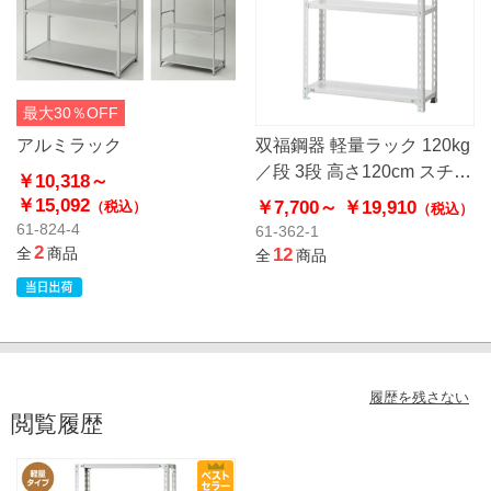
最大30％OFF
アルミラック
双福鋼器 軽量ラック 120kg
／段 3段 高さ120cm スチー
￥10,318～
ル製
￥15,092
￥7,700～
￥19,910
（税込）
（税込）
61-824-4
61-362-1
2
全
商品
12
全
商品
履歴を残さない
閲覧履歴