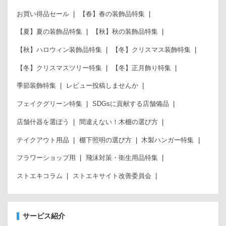
お買い得品セール
【春】春の装飾品特集
【夏】夏の装飾品特集
【秋】秋の装飾品特集
【秋】ハロウィン装飾品特集
【冬】クリスマス装飾特集
【冬】クリスマスツリー特集
【冬】正月飾り特集
季節装飾特集
レビュー投稿しませんか
フェイクグリーン特集
SDGsに貢献する店舗備品
店舗什器を選ぼう
間違えない！木棚の選び方
テイクアウト用品
棚下照明の選び方
木製ハンガー特集
フラワーショップ用
飛沫対策・衛生用品特集
ストエキコラム
ストエキサイト改善委員会
サービス紹介