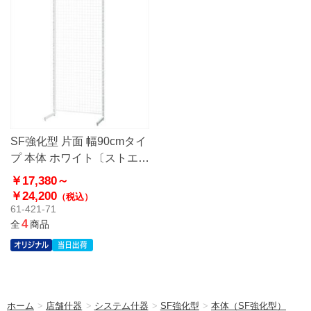
SF強化型 片面 幅90cmタイ
プ 本体 ホワイト〔ストエキ
オリジナル〕
￥17,380～
￥24,200
（税込）
61-421-71
4
全
商品
ホーム
>
店舗什器
>
システム什器
>
SF強化型
>
本体（SF強化型）