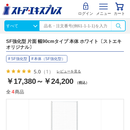
ログイン
メニュー
カート
SF強化型 片面 幅90cmタイプ 本体 ホワイト〔ストエキ
オリジナル〕
SF強化型
本体（SF強化型）
5.0
（1）
レビューを見る
￥17,380～￥24,200
（税込）
全
4
商品