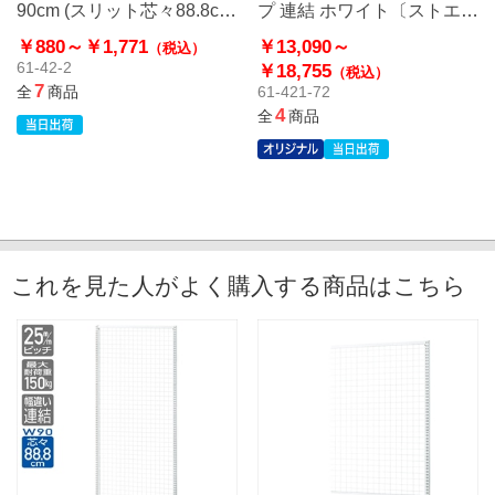
90cm (スリット芯々88.8cm
プ 連結 ホワイト〔ストエキ
用)
オリジナル〕
￥880～
￥1,771
￥13,090～
（税込）
61-42-2
￥18,755
（税込）
7
全
商品
61-421-72
4
全
商品
これを見た人がよく購入する商品はこちら