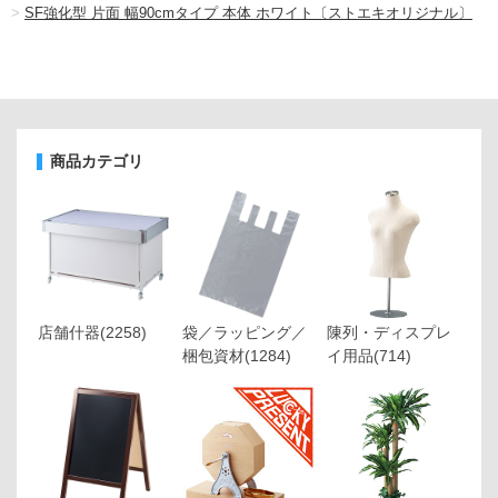
>
SF強化型 片面 幅90cmタイプ 本体 ホワイト〔ストエキオリジナル〕
商品カテゴリ
店舗什器
(2258)
袋／ラッピング／
陳列・ディスプレ
梱包資材
(1284)
イ用品
(714)