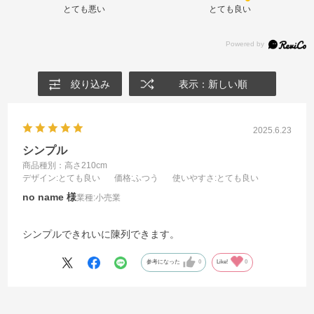
とても悪い
とても良い
絞り込み
表示：新しい順
2025.6.23
シンプル
商品種別：高さ210cm
デザイン
:とても良い
価格
:ふつう
使いやすさ
:とても良い
no name
業種:
小売業
シンプルできれいに陳列できます。
参考になった
0
Like!
0