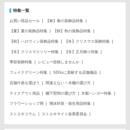
特集一覧
お買い得品セール
【春】春の装飾品特集
【夏】夏の装飾品特集
【秋】秋の装飾品特集
【秋】ハロウィン装飾品特集
【冬】クリスマス装飾特集
【冬】クリスマスツリー特集
【冬】正月飾り特集
季節装飾特集
レビュー投稿しませんか
フェイクグリーン特集
SDGsに貢献する店舗備品
店舗什器を選ぼう
間違えない！木棚の選び方
テイクアウト用品
棚下照明の選び方
木製ハンガー特集
フラワーショップ用
飛沫対策・衛生用品特集
ストエキコラム
ストエキサイト改善委員会