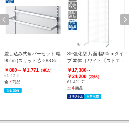
差し込み式角バーセット 幅
SF強化型 片面 幅90cmタイ
90cm (スリット芯々88.8cm
プ 本体 ホワイト〔ストエキ
用)
オリジナル〕
￥880～
￥1,771
￥17,380～
（税込）
61-42-2
￥24,200
（税込）
7
全
商品
61-421-71
4
全
商品