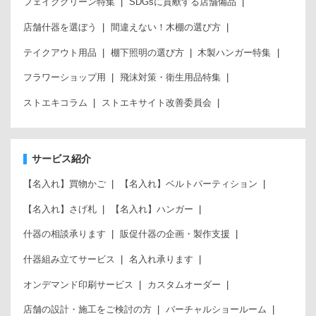
フェイクグリーン特集
SDGsに貢献する店舗備品
店舗什器を選ぼう
間違えない！木棚の選び方
テイクアウト用品
棚下照明の選び方
木製ハンガー特集
フラワーショップ用
飛沫対策・衛生用品特集
ストエキコラム
ストエキサイト改善委員会
サービス紹介
【名入れ】買物かご
【名入れ】ベルトパーティション
【名入れ】さげ札
【名入れ】ハンガー
什器の相談承ります
販促什器の企画・製作支援
什器組み立てサービス
名入れ承ります
オンデマンド印刷サービス
カスタムオーダー
店舗の設計・施工をご検討の方
バーチャルショールーム