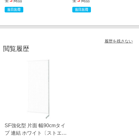
3
3
全
商品
全
商品
履歴を残さない
閲覧履歴
SF強化型 片面 幅90cmタイ
プ 連結 ホワイト〔ストエキ