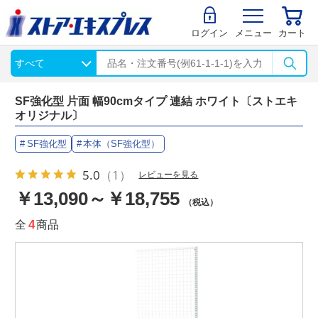
ログイン
メニュー
カート
SF強化型 片面 幅90cmタイプ 連結 ホワイト〔ストエキ
オリジナル〕
SF強化型
本体（SF強化型）
5.0
（1）
レビューを見る
￥13,090～￥18,755
（税込）
全
4
商品