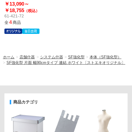
オリジナル〕
￥13,090～
￥18,755
（税込）
61-421-72
4
全
商品
ホーム
>
店舗什器
>
システム什器
>
SF強化型
>
本体（SF強化型）
>
SF強化型 片面 幅90cmタイプ 連結 ホワイト〔ストエキオリジナル〕
商品カテゴリ