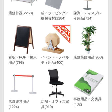
店舗什器
(2258)
袋／ラッピング／
陳列・ディスプレ
梱包資材
(1284)
イ用品
(714)
看板・POP・掲示
イベント・ノベル
店舗装飾用品
(958)
用品
(795)
ティ用品
(400)
事務用品／文房具
店舗運営用品
店舗・オフィス家
(482)
(1224)
具
(919)