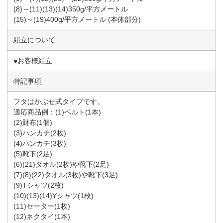
(8)～(11)(13)(14)350g/平方メートル
(15)～(19)400g/平方メートル (本体部分)
組立について
●お客様組立
特記事項
フタはかぶせ式タイプです。
適応商品例：(1)ベルト(1本)
(2)財布(1個)
(3)ハンカチ(2枚)
(4)ハンカチ(3枚)
(5)靴下(2足)
(6)(21)タオル(2枚)や靴下(2足)
(7)(8)(22)タオル(3枚)や靴下(3足)
(9)Tシャツ(2枚)
(10)(13)(14)Yシャツ(1枚)
(11)セーター(1枚)
(12)ネクタイ(1本)