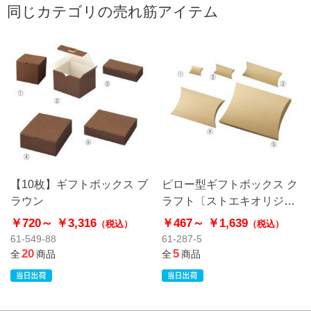
同じカテゴリの売れ筋アイテム
【10枚】ギフトボックス ブ
ピロー型ギフトボックス ク
ラウン
ラフト〔ストエキオリジナ
ル〕
￥720～
￥3,316
￥467～
￥1,639
（税込）
（税込）
61-549-88
61-287-5
20
5
全
商品
全
商品