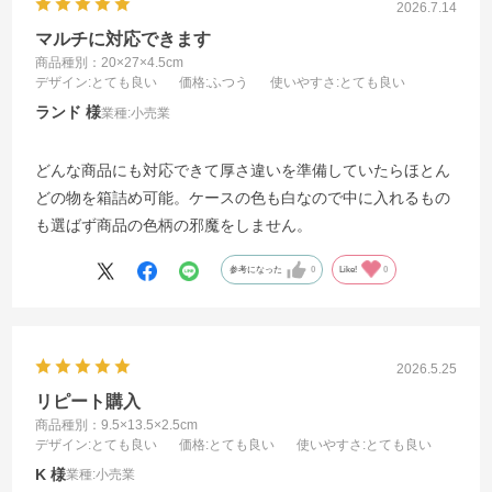
2026.7.14
マルチに対応できます
商品種別：20×27×4.5cm
デザイン
:とても良い
価格
:ふつう
使いやすさ
:とても良い
ランド
業種:
小売業
どんな商品にも対応できて厚さ違いを準備していたらほとん
どの物を箱詰め可能。ケースの色も白なので中に入れるもの
も選ばず商品の色柄の邪魔をしません。
参考になった
0
Like!
0
2026.5.25
リピート購入
商品種別：9.5×13.5×2.5cm
デザイン
:とても良い
価格
:とても良い
使いやすさ
:とても良い
K
業種:
小売業