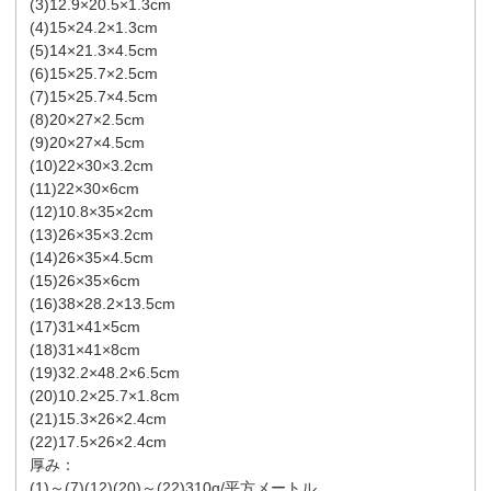
(3)12.9×20.5×1.3cm
(4)15×24.2×1.3cm
(5)14×21.3×4.5cm
(6)15×25.7×2.5cm
(7)15×25.7×4.5cm
(8)20×27×2.5cm
(9)20×27×4.5cm
(10)22×30×3.2cm
(11)22×30×6cm
(12)10.8×35×2cm
(13)26×35×3.2cm
(14)26×35×4.5cm
(15)26×35×6cm
(16)38×28.2×13.5cm
(17)31×41×5cm
(18)31×41×8cm
(19)32.2×48.2×6.5cm
(20)10.2×25.7×1.8cm
(21)15.3×26×2.4cm
(22)17.5×26×2.4cm
厚み：
(1)～(7)(12)(20)～(22)310g/平方メートル