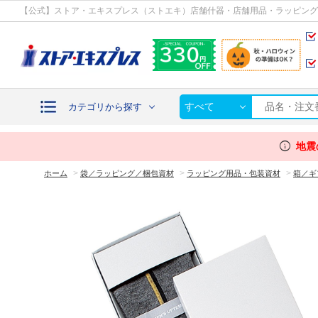
カテゴリから探す
【公式】ストア・エキスプレス（ストエキ）店舗什器・店舗用品・ラッピング
すべて
カテゴリから探す
info
地震
>
>
>
ホーム
袋／ラッピング／梱包資材
ラッピング用品・包装資材
箱／ギ