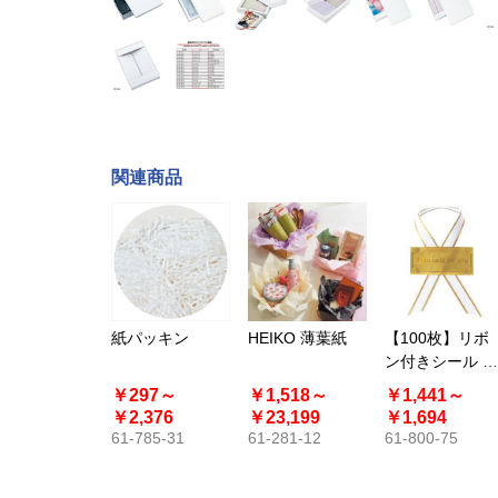
関連商品
紙パッキン
HEIKO 薄葉紙
【100枚】リボ
ン付きシール ベ
ーシック〔スト
￥297～
￥1,518～
￥1,441～
エキオリジナ
￥2,376
￥23,199
￥1,694
ル〕
61-785-31
61-281-12
61-800-75