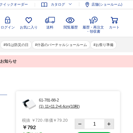
登録
ログイン
お気に入り
送料
閲覧履歴
履歴・再注文
クイックオーダー
カタログ
店舗(ショールーム)
カート
・領収書
ログイン
お気に入り
送料
閲覧履歴
履歴・再注文
カート
・領収書
9/1は防災の日
什器のバーチャルショールーム
お祭り準備
業のお知らせ
61-781-88-2
(1). 11×11.2×4.4cm(10枚)
税抜 ￥720 /単価￥79.20
￥792