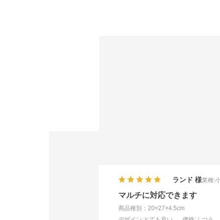
ランド
業種:
マルチに対応できます
商品種別：20×27×4.5cm
デザイン
:とても良い
価格
:ふつう