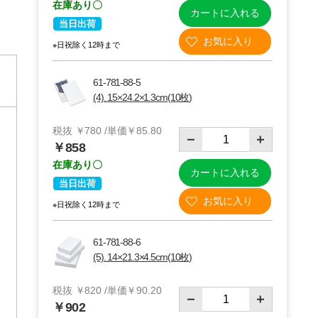
在庫あり〇
カートに入れる
当日出荷
※日祝除く12時まで
61-781-88-5
(4). 15×24.2×1.3cm(10枚)
税抜 ￥780 /単価￥85.80
￥858
在庫あり〇
カートに入れる
当日出荷
※日祝除く12時まで
ボビー 半
【片面】サテン
【10個】サテン
リボン レッド
リボン付きゴム
61-781-88-6
タグ ゴールド
9～
￥236～
￥544
￥737～
￥907
(5). 14×21.3×4.5cm(10枚)
61-812-7
61-812-16
0
税抜 ￥820 /単価￥90.20
￥902