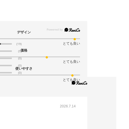
￥123.20
￥1,232
カートに入れる
在庫あり〇
当日出荷
デザイン
※日祝除く12時まで
とても良い
(19)
61-781-88-15
価格
(5)
(14). 26×35×4.5cm(10枚)
(0)
とても良い
(0)
税抜 ￥1,300 /単価
使いやすさ
￥143.00
(0)
￥1,430
とても良い
カートに入れる
在庫あり〇
当日出荷
※日祝除く12時まで
2026.7.14
61-781-88-16
(15). 26×35×6cm(10枚)