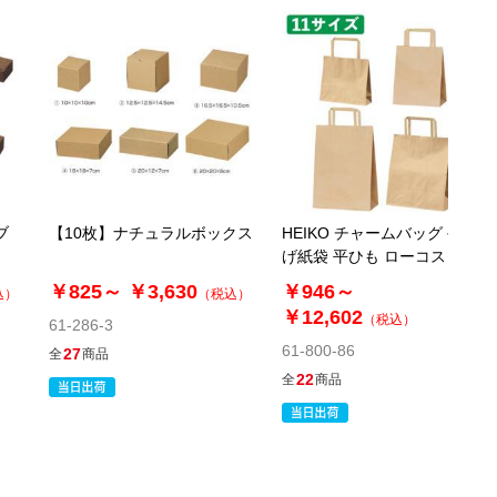
￥1,309
カートに入れる
在庫あり〇
当日出荷
※日祝除く12時まで
61-781-88-13
(12). 10.8×35×2cm(10枚)
税抜 ￥960 /単価￥105.60
ブ
【10枚】ナチュラルボックス
HEIKO チャームバッグ 手提
￥1,056
げ紙袋 平ひも ローコストタ
イプ 茶無地
在庫あり〇
￥825～
￥3,630
￥946～
込）
（税込）
カートに入れる
当日出荷
￥12,602
（税込）
61-286-3
※日祝除く12時まで
61-800-86
27
全
商品
22
全
商品
61-781-88-14
(13). 26×35×3.2cm(10枚)
税抜 ￥1,120 /単価