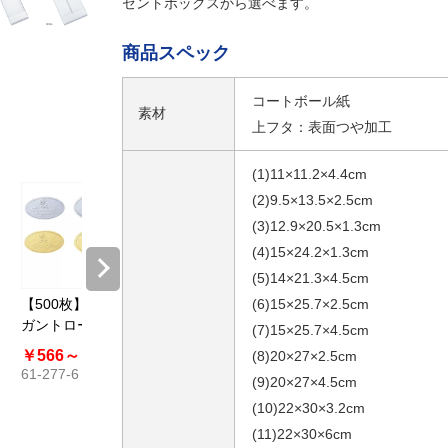
ゼントボックスから選べます。
商品スペック
コートボール紙
素材
上フタ：表面つや加工
(1)11×11.2×4.4cm
(2)9.5×13.5×2.5cm
(3)12.9×20.5×1.3cm
(4)15×24.2×1.3cm
(5)14×21.3×4.5cm
【500枚】エレ
【30枚】ギフト
(6)15×25.7×2.5cm
包装紙 筋入クラ
包装紙 
ガントロールシ
掛け紙モノクロ
フト
裁
(7)15×25.7×4.5cm
ール メタリック
ーム
￥566～
￥957
￥1,039
￥3,432～
￥2,84
(8)20×27×2.5cm
61-277-6
61-812-29
￥32,604
￥27,39
(9)20×27×4.5cm
61-279-7
61-280-3
(10)22×30×3.2cm
(11)22×30×6cm