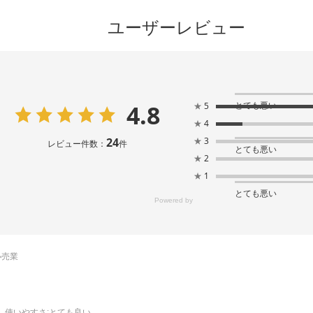
ユーザーレビュー
4.8
とても悪い
★
5
★
4
24
★
3
レビュー件数：
件
とても悪い
★
2
★
1
とても悪い
小売業
使いやすさ
:とても良い