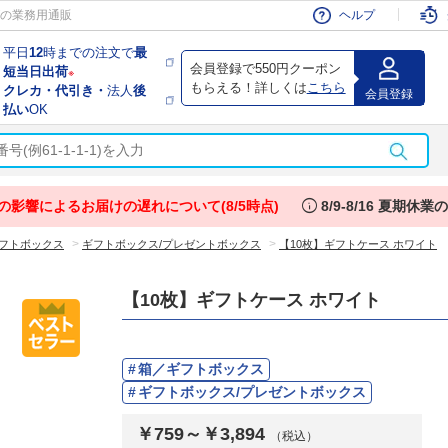
会員
の業務用通販
ヘルプ
平日
12
時までの注文で
最
会員登録で550円クーポン
短当日出荷
※
もらえる！詳しくは
こちら
クレカ・代引き・
法人
後
会員登録
払い
OK
info
の影響によるお届けの遅れについて(8/5時点)
8/9-8/16 夏期休
>
>
フトボックス
ギフトボックス/プレゼントボックス
【10枚】ギフトケース ホワイト
【10枚】ギフトケース ホワイト
箱／ギフトボックス
ギフトボックス/プレゼントボックス
￥759～￥3,894
（税込）