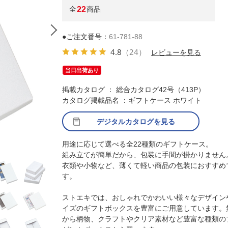
全
22
商品
●ご注文番号：
61-781-88
4.8
（24）
レビューを見る
当日出荷あり
掲載カタログ ： 総合カタログ42号（413P）
カタログ掲載品名 ：ギフトケース ホワイト
デジタルカタログを見る
用途に応じて選べる全22種類のギフトケース。
(1)11×11.2×4.4cm
組み立てが簡単だから、包装に手間が掛かりません
衣類や小物など、薄くて軽い商品の包装におすすめ
す。
ストエキでは、おしゃれでかわいい様々なデザイン
イズのギフトボックスを豊富にご用意しています。
から柄物、クラフトやクリア素材など豊富な種類の