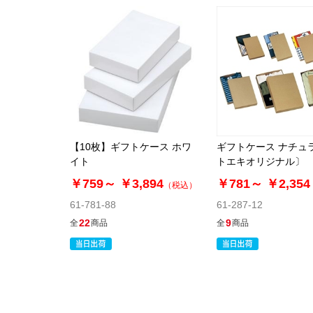
【10枚】ギフトケース ホワ
ギフトケース ナチュ
イト
トエキオリジナル〕
￥759～
￥3,894
￥781～
￥2,354
（税込）
61-781-88
61-287-12
22
9
全
商品
全
商品