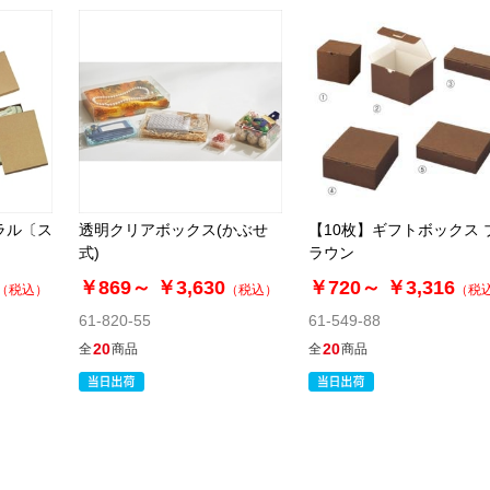
ラル〔ス
透明クリアボックス(かぶせ
【10枚】ギフトボックス 
式)
ラウン
￥869～
￥3,630
￥720～
￥3,316
（税込）
（税込）
（税
61-820-55
61-549-88
20
20
全
商品
全
商品