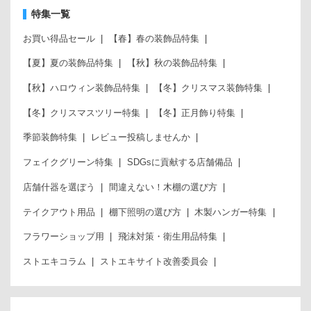
特集一覧
お買い得品セール
【春】春の装飾品特集
【夏】夏の装飾品特集
【秋】秋の装飾品特集
【秋】ハロウィン装飾品特集
【冬】クリスマス装飾特集
【冬】クリスマスツリー特集
【冬】正月飾り特集
季節装飾特集
レビュー投稿しませんか
フェイクグリーン特集
SDGsに貢献する店舗備品
店舗什器を選ぼう
間違えない！木棚の選び方
テイクアウト用品
棚下照明の選び方
木製ハンガー特集
フラワーショップ用
飛沫対策・衛生用品特集
ストエキコラム
ストエキサイト改善委員会