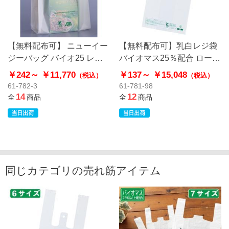
【無料配布可】 ニューイー
【無料配布可】乳白レジ袋
ジーバッグ バイオ25 レジ
バイオマス25％配合 ローコ
袋 乳白 長舌片
ストタイプ
￥242～
￥11,770
￥137～
￥15,048
（税込）
（税込）
61-782-3
61-781-98
14
12
全
商品
全
商品
同じカテゴリの売れ筋アイテム