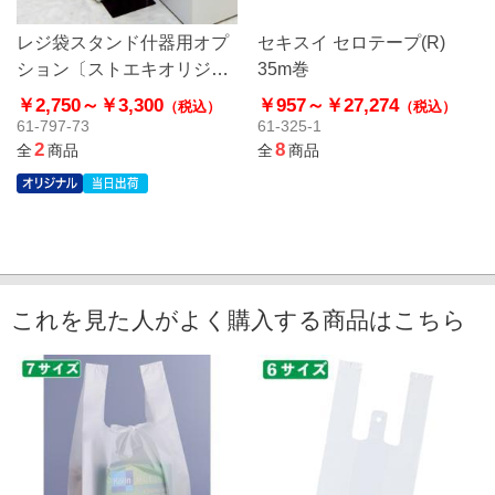
レジ袋スタンド什器用オプ
セキスイ セロテープ(R)
ション〔ストエキオリジナ
35m巻
ル〕
￥2,750～
￥3,300
￥957～
￥27,274
（税込）
（税込）
61-797-73
61-325-1
2
8
全
商品
全
商品
これを見た人がよく購入する商品はこちら