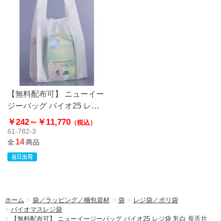
【無料配布可】 ニューイー
ジーバッグ バイオ25 レジ
袋 乳白 長舌片
￥242～
￥11,770
（税込）
61-782-3
14
全
商品
ホーム
>
袋／ラッピング／梱包資材
>
袋
>
レジ袋／ポリ袋
>
バイオマスレジ袋
>
【無料配布可】 ニューイージーバッグ バイオ25 レジ袋 乳白 長舌片