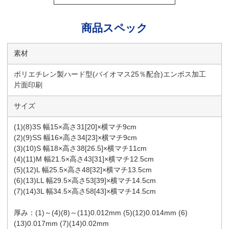
商品スペック
素材
ポリエチレン製ハード型(バイオマス25％配合)エンボス加工
片面印刷
サイズ
(1)(8)3S 幅15×高さ31[20]×横マチ9cm
(2)(9)SS 幅16×高さ34[23]×横マチ9cm
(3)(10)S 幅18×高さ38[26.5]×横マチ11cm
(4)(11)M 幅21.5×高さ43[31]×横マチ12.5cm
(5)(12)L 幅25.5×高さ48[32]×横マチ13.5cm
(6)(13)LL 幅29.5×高さ53[39]×横マチ14.5cm
(7)(14)3L 幅34.5×高さ58[43]×横マチ14.5cm
厚み：(1)～(4)(8)～(11)0.012mm (5)(12)0.014mm (6)
(13)0.017mm (7)(14)0.02mm