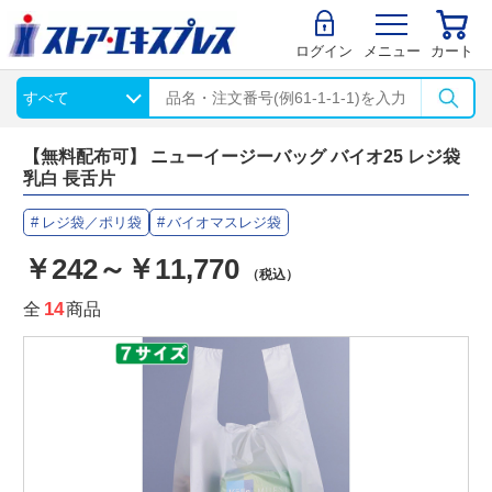
ログイン
メニュー
カート
【無料配布可】 ニューイージーバッグ バイオ25 レジ袋
乳白 長舌片
レジ袋／ポリ袋
バイオマスレジ袋
￥242～￥11,770
（税込）
全
14
商品