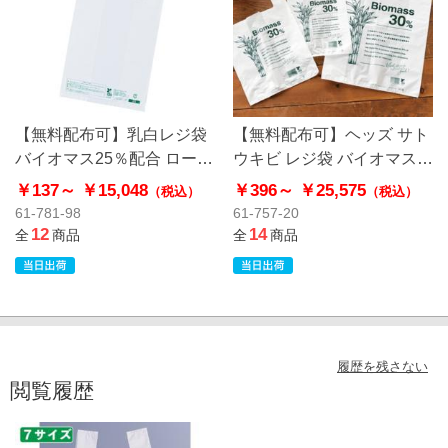
【無料配布可】乳白レジ袋
【無料配布可】ヘッズ サト
バイオマス25％配合 ローコ
ウキビ レジ袋 バイオマス
ストタイプ
30％配合
￥137～
￥15,048
￥396～
￥25,575
（税込）
（税込）
61-781-98
61-757-20
12
14
全
商品
全
商品
履歴を残さない
閲覧履歴