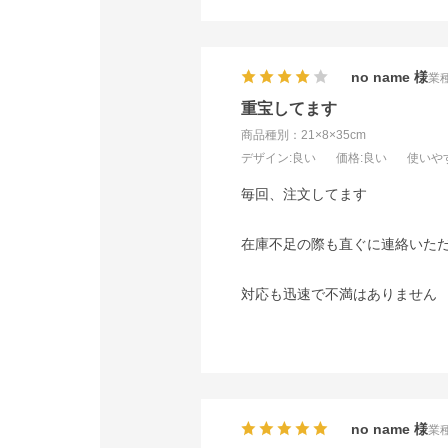
no name
業種
重宝してます
商品種別：21×8×35cm
デザイン
:良い
価格
:良い
使いや
毎回、注文してます
在庫不足の際も直ぐに連絡いた
対応も迅速で不満はありません
no name
業種