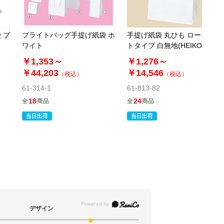
(7). 32×11.5×32cm(25枚)
税抜 ￥1,740 /単価
 ブ
ブライトバッグ手提げ紙袋 ホ
手提げ紙袋 丸ひも ローコス
￥76.56
ワイト
トタイプ 白無地(HEIKO チャ
￥1,914
カートに入れる
ームバッグ)
在庫あり〇
￥1,353～
￥1,276～
￥44,203
￥14,546
当日出荷
（税込）
（税込）
61-314-1
61-813-82
※日祝除く12時まで
18
24
全
商品
全
商品
61-309-5-8
(8). 32×11.5×45cm(25枚)
税抜 ￥1,890 /単価
￥83.16
￥2,079
カートに入れる
在庫あり〇
当日出荷
デザイン
※日祝除く12時まで