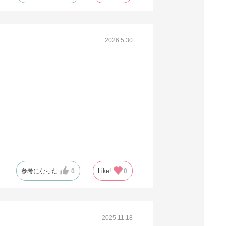
61-309-5-11
(11). 幅18×奥行7×高さ25cm (300枚)
2026.5.30
税抜 ￥16,074 /単価
￥58.94
￥17,681
カートに入れる
08月24日頃の出荷
送料無料
別送
61-309-5-12
(12). 幅21×奥行8×高さ35cm (300枚)
税抜 ￥16,416 /単価
￥60.19
参考になった
0
Like!
0
￥18,057
カートに入れる
08月24日頃の出荷
送料無料
別送
2025.11.18