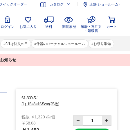
登録
ログイン
お気に入り
送料
閲覧履歴
履歴・再注文
クイックオーダー
カタログ
店舗(ショールーム)
カート
・領収書
ログイン
お気に入り
送料
閲覧履歴
履歴・再注文
カート
・領収書
9/1は防災の日
什器のバーチャルショールーム
お祭り準備
業のお知らせ
61-309-5-1
(1). 15×8×16.5cm(25枚)
税抜 ￥1,320 /単価
￥58.08