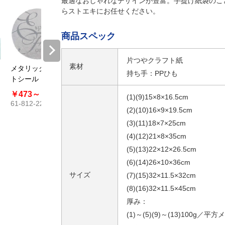
最適なおしゃれなデザインが豊富。手提げ紙袋のこ
らストエキにお任せください。
商品スペック
片つやクラフト紙
素材
メタリック ギフ
持ち手：PPひも
トシール
￥473～
￥979
(1)(9)15×8×16.5cm
61-812-22
(2)(10)16×9×19.5cm
(3)(11)18×7×25cm
(4)(12)21×8×35cm
(5)(13)22×12×26.5cm
(6)(14)26×10×36cm
サイズ
(7)(15)32×11.5×32cm
(8)(16)32×11.5×45cm
厚み：
(1)～(5)(9)～(13)100g／平方メ