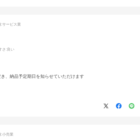
:
サービス業
すさ
:良い
だき、納品予定期日を知らせていただけます
:
小売業