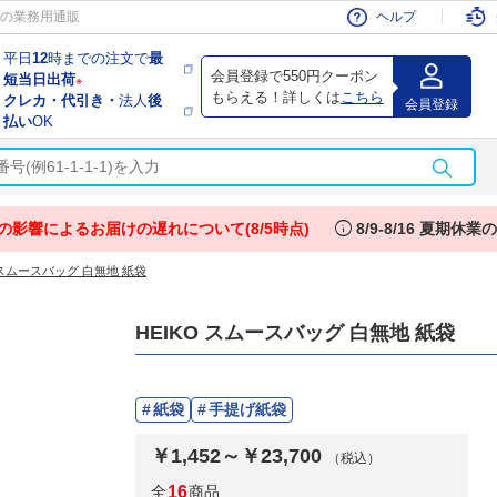
会員
の業務用通販
ヘルプ
平日
12
時までの注文で
最
会員登録で550円クーポン
短当日出荷
※
もらえる！詳しくは
こちら
クレカ・代引き・
法人
後
会員登録
払い
OK
info
の影響によるお届けの遅れについて(8/5時点)
8/9-8/16 夏期休
O スムースバッグ 白無地 紙袋
HEIKO スムースバッグ 白無地 紙袋
紙袋
手提げ紙袋
￥1,452～￥23,700
（税込）
全
16
商品