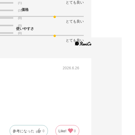
とても良い
(1)
61-309-5-9
価格
(3)
(9). 幅15×奥行8×高さ16.5cm (300枚)
(0)
とても良い
税抜 ￥15,048 /単価
(0)
使いやすさ
￥55.18
(0)
￥16,552
とても良い
カートに入れる
08月24日頃の出荷
送料無料
別送
2026.6.26
61-309-5-10
(10). 幅16×奥行9×高さ19.5cm (300枚)
税抜 ￥15,732 /単価
￥57.69
￥17,305
カートに入れる
08月24日頃の出荷
送料無料
別送
参考になった
0
Like!
0