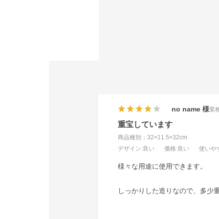
no name
業種
重宝しています
商品種別：32×11.5×32cm
デザイン
:良い
価格
:良い
使いや
様々な用途に使用できます。
しっかりした造りなので、多少