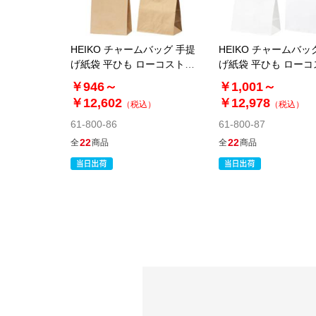
HEIKO チャームバッグ 手提
HEIKO チャームバッ
げ紙袋 平ひも ローコストタ
げ紙袋 平ひも ロー
イプ 茶無地
イプ 白無地
￥946～
￥1,001～
￥12,602
￥12,978
（税込）
（税込）
61-800-86
61-800-87
22
22
全
商品
全
商品