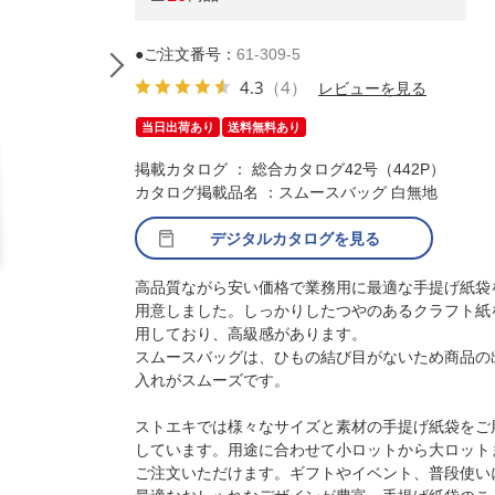
●ご注文番号：
61-309-5
4.3
（4）
レビューを見る
当日出荷あり
送料無料あり
掲載カタログ ： 総合カタログ42号（442P）
カタログ掲載品名 ：スムースバッグ 白無地
デジタルカタログを見る
高品質ながら安い価格で業務用に最適な手提げ紙袋
用意しました。しっかりしたつやのあるクラフト紙
用しており、高級感があります。
スムースバッグは、ひもの結び目がないため商品の
入れがスムーズです。
ストエキでは様々なサイズと素材の手提げ紙袋をご
しています。用途に合わせて小ロットから大ロット
ご注文いただけます。ギフトやイベント、普段使い