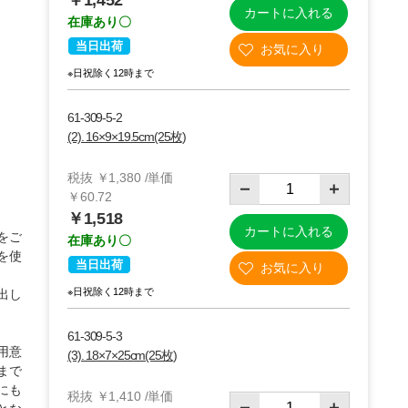
￥1,452
カートに入れる
在庫あり〇
当日出荷
※日祝除く12時まで
61-309-5-2
(2). 16×9×19.5cm(25枚)
税抜 ￥1,380 /単価
￥60.72
￥1,518
カートに入れる
をご
在庫あり〇
を使
当日出荷
※日祝除く12時まで
出し
61-309-5-3
用意
(3). 18×7×25cm(25枚)
まで
にも
税抜 ￥1,410 /単価