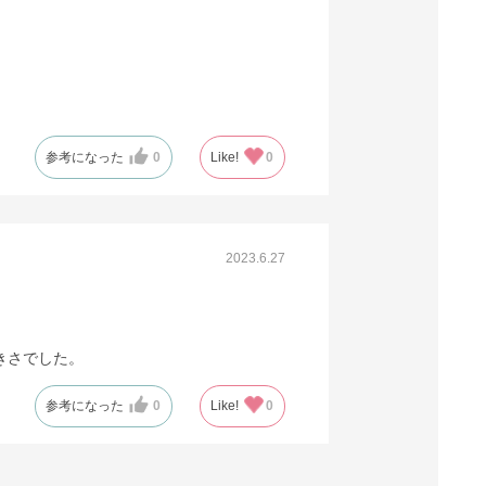
61-309-5-13
(13). 幅22×奥行12×高さ26.5cm (300枚)
税抜 ￥18,468 /単価
￥67.72
￥20,314
カートに入れる
参考になった
0
Like!
0
08月24日頃の出荷
送料無料
別送
61-309-5-14
2023.6.27
(14). 幅26×奥行10×高さ36cm (300枚)
税抜 ￥19,494 /単価
￥71.48
きさでした。
￥21,443
カートに入れる
08月24日頃の出荷
参考になった
0
Like!
0
送料無料
別送