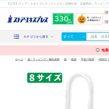
カテゴリから探す
【公式】ストア・エキスプレス（ストエキ）店舗什器・店舗用品・ラッピング
すべて
カテゴリから探す
info
地震
>
>
>
>
>
ホーム
袋／ラッピング／梱包資材
袋
紙袋
手提げ紙袋
HEIK