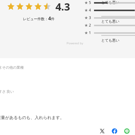
4.3
とても悪い
★
5
★
4
4
★
3
レビュー件数：
件
とても悪い
★
2
★
1
とても悪い
:
その他の業種
すさ
:良い
重量があるものも、入れられます。