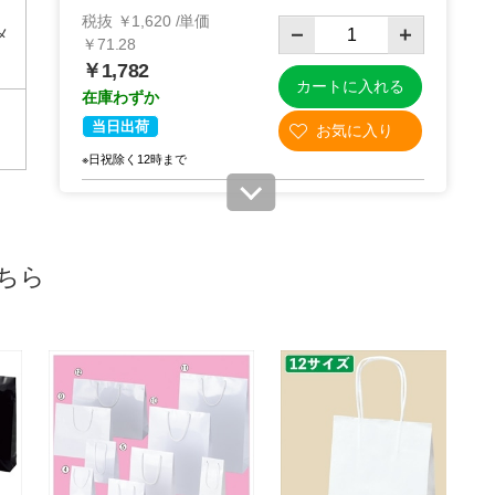
税抜 ￥1,620 /単価
メ
￥71.28
￥1,782
カートに入れる
在庫わずか
当日出荷
※日祝除く12時まで
61-309-5-6
(6). 26×10×36cm(25枚)
ちら
税抜 ￥1,710 /単価
￥75.24
￥1,881
カートに入れる
在庫あり〇
当日出荷
※日祝除く12時まで
61-309-5-7