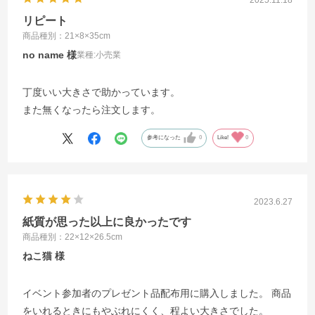
2025.11.18
リピート
商品種別：21×8×35cm
no name
業種:
小売業
丁度いい大きさで助かっています。
また無くなったら注文します。
参考になった
0
Like!
0
2023.6.27
紙質が思った以上に良かったです
商品種別：22×12×26.5cm
ねこ猫
イベント参加者のプレゼント品配布用に購入しました。 商品
をいれるときにもやぶれにくく、程よい大きさでした。