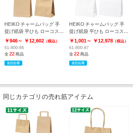
HEIKO チャームバッグ 手
HEIKO チャームバッグ 手
提げ紙袋 平ひも ローコスト
提げ紙袋 平ひも ローコスト
タイプ 茶無地
タイプ 白無地
￥946～
￥12,602
￥1,001～
￥12,978
（税込）
（税込）
61-800-86
61-800-87
22
22
全
商品
全
商品
同じカテゴリの売れ筋アイテム