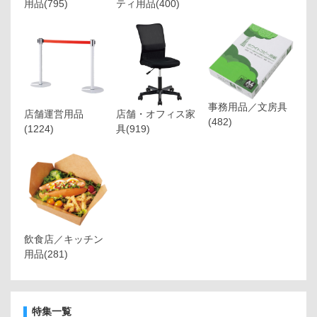
用品
(795)
ティ用品
(400)
事務用品／文房具
店舗運営用品
店舗・オフィス家
(482)
(1224)
具
(919)
飲食店／キッチン
用品
(281)
特集一覧