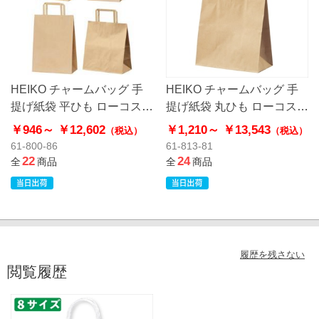
HEIKO チャームバッグ 手
HEIKO チャームバッグ 手
提げ紙袋 平ひも ローコスト
提げ紙袋 丸ひも ローコスト
タイプ 茶無地
タイプ 茶無地
￥946～
￥12,602
￥1,210～
￥13,543
（税込）
（税込）
61-800-86
61-813-81
22
24
全
商品
全
商品
履歴を残さない
閲覧履歴