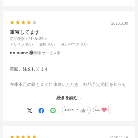
2026.5.30
重宝してます
商品種別：21×8×35cm
デザイン
:良い
価格
:良い
使いやすさ
:良い
no name
業種:
サービス業
毎回、注文してます
在庫不足の際も直ぐに連絡いただき、納品予定期日を知らせ
ていただけます
続きを読む
対応も迅速で不満はありません
参考になった
0
Like!
0