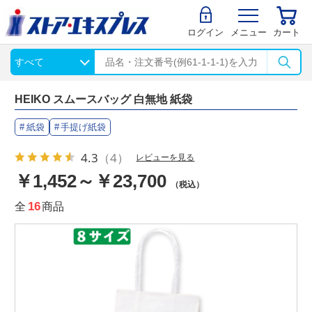
ログイン
メニュー
カート
HEIKO スムースバッグ 白無地 紙袋
紙袋
手提げ紙袋
4.3
（4）
レビューを見る
￥1,452～￥23,700
（税込）
全
16
商品