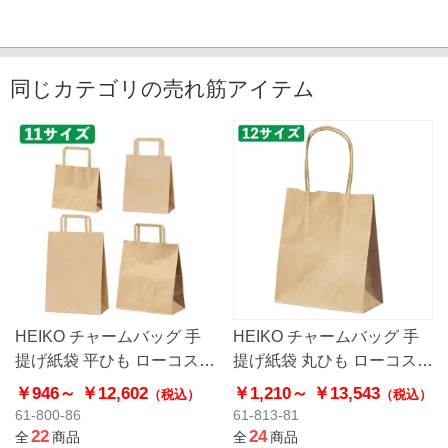
同じカテゴリの売れ筋アイテム
HEIKO チャームバッグ 手
HEIKO チャームバッグ 手
提げ紙袋 平ひも ローコスト
提げ紙袋 丸ひも ローコスト
タイプ 茶無地
タイプ 茶無地
￥946～
￥12,602
￥1,210～
￥13,543
（税込）
（税込）
61-800-86
61-813-81
22
24
全
商品
全
商品