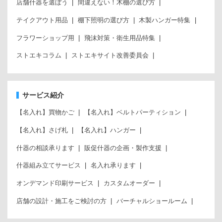
店舗什器を選ぼう
間違えない！木棚の選び方
テイクアウト用品
棚下照明の選び方
木製ハンガー特集
フラワーショップ用
飛沫対策・衛生用品特集
ストエキコラム
ストエキサイト改善委員会
サービス紹介
【名入れ】買物かご
【名入れ】ベルトパーティション
【名入れ】さげ札
【名入れ】ハンガー
什器の相談承ります
販促什器の企画・製作支援
什器組み立てサービス
名入れ承ります
オンデマンド印刷サービス
カスタムオーダー
店舗の設計・施工をご検討の方
バーチャルショールーム