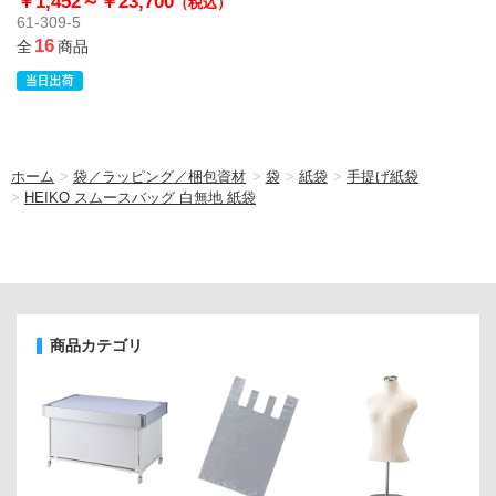
￥1,452～
￥23,700
（税込）
61-309-5
16
全
商品
ホーム
>
袋／ラッピング／梱包資材
>
袋
>
紙袋
>
手提げ紙袋
>
HEIKO スムースバッグ 白無地 紙袋
商品カテゴリ