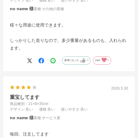
デザイン
:良い
価格
:良い
使いやすさ
:良い
no name
業種:
その他の業種
様々な用途に使用できます。
しっかりした造りなので、多少重量があるものも、入れられ
ます。
参考になった
0
Like!
0
2026.5.30
重宝してます
商品種別：21×8×35cm
デザイン
:良い
価格
:良い
使いやすさ
:良い
no name
業種:
サービス業
毎回、注文してます