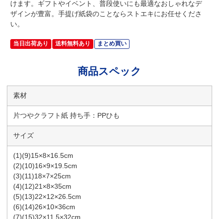
けます。ギフトやイベント、普段使いにも最適なおしゃれなデ
ザインが豊富。手提げ紙袋のことならストエキにお任せくださ
い。
当日出荷あり
送料無料あり
まとめ買い
商品スペック
素材
片つやクラフト紙 持ち手：PPひも
サイズ
(1)(9)15×8×16.5cm
(2)(10)16×9×19.5cm
(3)(11)18×7×25cm
(4)(12)21×8×35cm
(5)(13)22×12×26.5cm
(6)(14)26×10×36cm
(7)(15)32×11.5×32cm