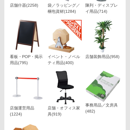
店舗什器
(2258)
袋／ラッピング／
陳列・ディスプレ
梱包資材
(1284)
イ用品
(714)
看板・POP・掲示
イベント・ノベル
店舗装飾用品
(958)
用品
(795)
ティ用品
(400)
事務用品／文房具
店舗運営用品
店舗・オフィス家
(482)
(1224)
具
(919)