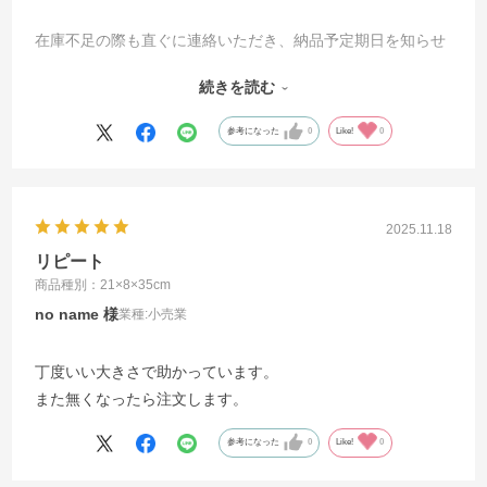
在庫不足の際も直ぐに連絡いただき、納品予定期日を知らせ
ていただけます
続きを読む
対応も迅速で不満はありません
参考になった
0
Like!
0
2025.11.18
リピート
商品種別：21×8×35cm
no name
業種:
小売業
丁度いい大きさで助かっています。
また無くなったら注文します。
参考になった
0
Like!
0