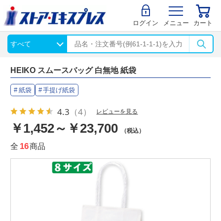
ログイン
メニュー
カート
HEIKO スムースバッグ 白無地 紙袋
紙袋
手提げ紙袋
4.3
（4）
レビューを見る
￥1,452～￥23,700
（税込）
全
16
商品