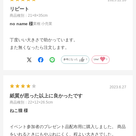
2025.11.18
リピート
商品種別：21×8×35cm
no name
業種:
小売業
丁度いい大きさで助かっています。
また無くなったら注文します。
参考になった
0
Like!
0
2023.6.27
紙質が思った以上に良かったです
商品種別：22×12×26.5cm
ねこ猫
イベント参加者のプレゼント品配布用に購入しました。 商品
をいれるときにもやぶれにくく、程よい大きさでした。