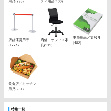
用品
(795)
ティ用品
(400)
事務用品／文房具
店舗運営用品
店舗・オフィス家
(482)
(1224)
具
(919)
飲食店／キッチン
用品
(281)
特集一覧