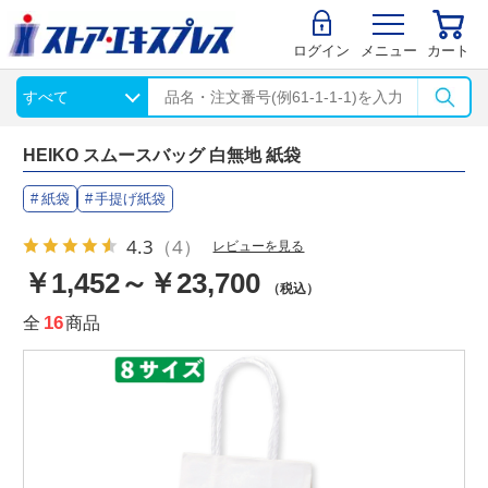
ログイン
メニュー
カート
HEIKO スムースバッグ 白無地 紙袋
紙袋
手提げ紙袋
4.3
（4）
レビューを見る
￥1,452～￥23,700
（税込）
全
16
商品