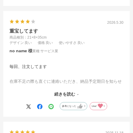
2026.5.30
重宝してます
商品種別：21×8×35cm
デザイン
:良い
価格
:良い
使いやすさ
:良い
no name
業種:
サービス業
毎回、注文してます
在庫不足の際も直ぐに連絡いただき、納品予定期日を知らせ
ていただけます
続きを読む
対応も迅速で不満はありません
参考になった
0
Like!
0