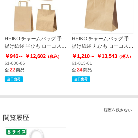
HEIKO チャームバッグ 手
HEIKO チャームバッグ 手
提げ紙袋 平ひも ローコスト
提げ紙袋 丸ひも ローコスト
タイプ 茶無地
タイプ 茶無地
￥946～
￥12,602
￥1,210～
￥13,543
（税込）
（税込）
61-800-86
61-813-81
22
24
全
商品
全
商品
履歴を残さない
閲覧履歴