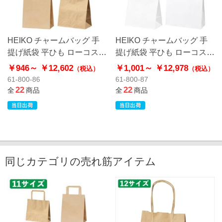
HEIKO チャームバッグ 手
HEIKO チャームバッグ 手
提げ紙袋 平ひも ローコスト
提げ紙袋 平ひも ローコスト
タイプ 茶無地
タイプ 白無地
￥946～
￥12,602
￥1,001～
￥12,978
（税込）
（税込）
61-800-86
61-800-87
22
22
全
商品
全
商品
同じカテゴリの売れ筋アイテム