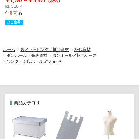
￥1,287～
￥5,577
（税込）
61-318-4
8
全
商品
ホーム
>
袋／ラッピング／梱包資材
>
梱包資材
>
ダンボール／発送資材
>
ダンボール／梱包ケース
>
ワンタッチ段ボール 約3mm厚
商品カテゴリ