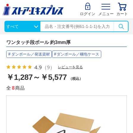
ログイン
メニュー
カート
ワンタッチ段ボール 約3mm厚
ダンボール／発送資材
ダンボール／梱包ケース
4.9
（9）
レビューを見る
￥1,287～￥5,577
（税込）
全
8
商品