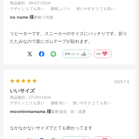
商品種別：38×27×15cm
デザイン
:とても良い
価格
:ふつう
使いやすさ
:とても良い
no name
業種:
小売業
リピーターです。スニーカーのサイズにバッチリです。折り
たたみなので楽にガムテープが貼れます。
参考になった
1
Like!
1
2025.7.9
いいサイズ
商品種別：27×20×13cm
デザイン
:とても良い
価格
:良い
使いやすさ
:とても良い
moominmamama
業種:
製造・卸・流通
なかなかないサイズでとても助かってます