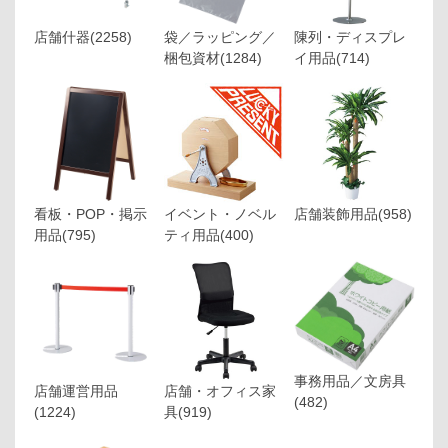
店舗什器
(2258)
袋／ラッピング／
陳列・ディスプレ
梱包資材
(1284)
イ用品
(714)
看板・POP・掲示
イベント・ノベル
店舗装飾用品
(958)
用品
(795)
ティ用品
(400)
事務用品／文房具
店舗運営用品
店舗・オフィス家
(482)
(1224)
具
(919)