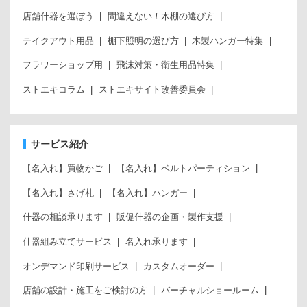
店舗什器を選ぼう
間違えない！木棚の選び方
テイクアウト用品
棚下照明の選び方
木製ハンガー特集
フラワーショップ用
飛沫対策・衛生用品特集
ストエキコラム
ストエキサイト改善委員会
サービス紹介
【名入れ】買物かご
【名入れ】ベルトパーティション
【名入れ】さげ札
【名入れ】ハンガー
什器の相談承ります
販促什器の企画・製作支援
什器組み立てサービス
名入れ承ります
オンデマンド印刷サービス
カスタムオーダー
店舗の設計・施工をご検討の方
バーチャルショールーム