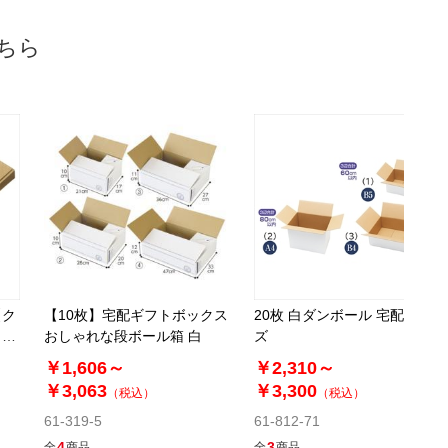
税抜 ￥3,340 /単価
￥122.47
ちら
￥3,674
カートに入れる
08月27日頃の出荷
61-318-4-6
(6). 31×22×7cm(30枚)
税抜 ￥3,390 /単価
￥124.30
￥3,729
カートに入れる
08月27日頃の出荷
【ク
【10枚】宅配ギフトボックス
20枚 白ダンボール 宅配サイ
ッ
おしゃれな段ボール箱 白
ズ
￥1,606～
￥2,310～
61-318-4-7
￥3,063
￥3,300
（税込）
（税込）
(7). 35×25×20cm(30枚)
61-319-5
61-812-71
4
3
全
商品
全
商品