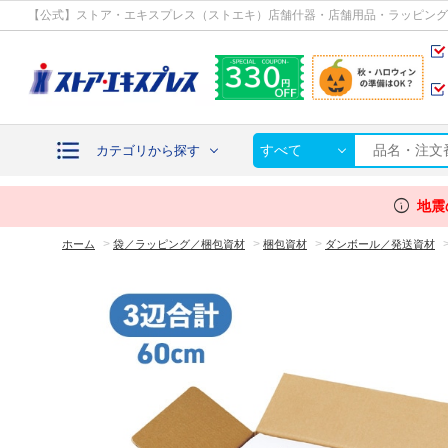
カテゴリから探す
【公式】ストア・エキスプレス（ストエキ）店舗什器・店舗用品・ラッピング
すべて
カテゴリから探す
info
地震
>
>
>
ホーム
袋／ラッピング／梱包資材
梱包資材
ダンボール／発送資材