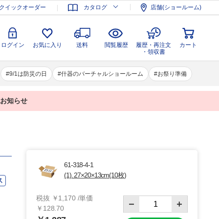
登録
ログイン
お気に入り
送料
閲覧履歴
履歴・再注文
クイックオーダー
カタログ
店舗(ショールーム)
カート
・領収書
ログイン
お気に入り
送料
閲覧履歴
履歴・再注文
カート
・領収書
9/1は防災の日
什器のバーチャルショールーム
お祭り準備
業のお知らせ
61-318-4-1
(1). 27×20×13cm(10枚)
ス
税抜 ￥1,170 /単価
￥128.70