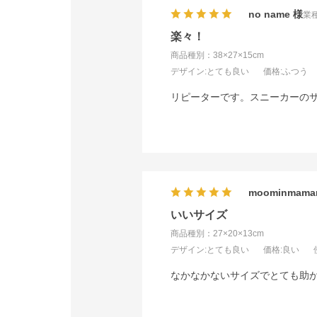
no name
業種
楽々！
商品種別：38×27×15cm
デザイン
:とても良い
価格
:ふつう
リピーターです。スニーカーの
moominmama
いいサイズ
商品種別：27×20×13cm
デザイン
:とても良い
価格
:良い
なかなかないサイズでとても助