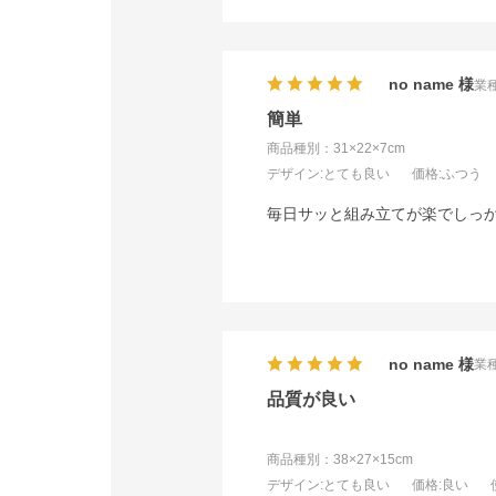
no name
業種
簡単
商品種別：31×22×7cm
デザイン
:とても良い
価格
:ふつう
毎日サッと組み立てが楽でしっ
no name
業種
品質が良い
商品種別：38×27×15cm
デザイン
:とても良い
価格
:良い