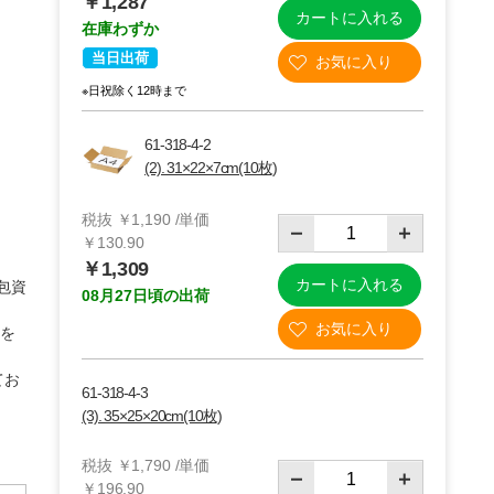
￥1,287
カートに入れる
在庫わずか
当日出荷
※日祝除く12時まで
61-318-4-2
(2). 31×22×7cm(10枚)
税抜 ￥1,190 /単価
￥130.90
￥1,309
カートに入れる
包資
08月27日頃の出荷
(2)(6)31×22×7cm
箱を
てお
61-318-4-3
(3). 35×25×20cm(10枚)
税抜 ￥1,790 /単価
￥196.90