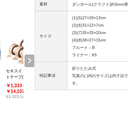
素材
ダンボール(クラフト)約3mm厚
(1)(5)27×20×13cm
(2)(6)31×22×7cm
(3)(7)35×25×20cm
サイズ
(4)(8)38×27×15cm
フルート：B
ライナー：K5
折りたたみ式
セキスイ クラフ
リンレイ 布テー
特記事項
写真の( )内のサイズは内寸法で
イ
トテープ(50m
プ（50mm幅
巻)
×25m巻）#383
す。
￥1,333～
￥319～
￥14,107
￥18,150
61-323-14
61-661-58