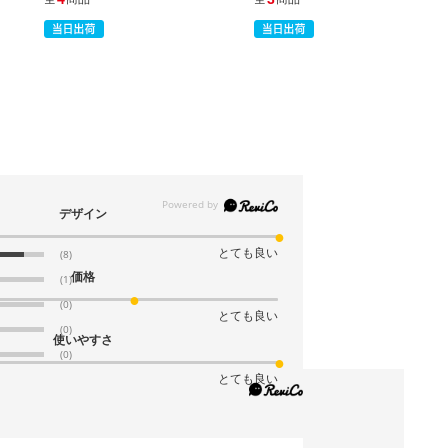
税抜 ￥5,070 /単価
￥185.90
￥5,577
カートに入れる
在庫わずか
当日出荷
※日祝除く12時まで
61-318-4-8
(8). 38×27×15cm(30枚)
デザイン
税抜 ￥5,070 /単価
とても良い
(8)
￥185.90
価格
(1)
￥5,577
(0)
カートに入れる
在庫あり〇
とても良い
(0)
使いやすさ
当日出荷
(0)
※日祝除く12時まで
とても良い