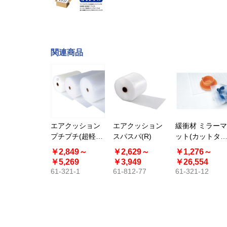
関連商品
エアクッション
エアクッション
緩衝材 ミラーマ
プチプチ(超軽梱
スパスパ(R)
ット(カットタ
包用) 42m巻
プ)
￥2,849～
￥2,629～
￥1,276～
￥5,269
￥3,949
￥26,554
61-321-1
61-812-77
61-321-12