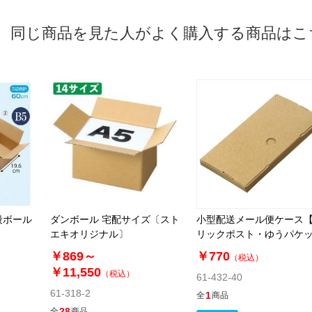
同じ商品を見た人がよく購入する商品はこ
段ボール
ダンボール 宅配サイズ〔スト
小型配送メール便ケース
エキオリジナル〕
リックポスト・ゆうパケ
ト】24.5×12.8×2cm [長3]
￥869～
￥770
（税込）
￥11,550
（税込）
61-432-40
61-318-2
1
全
商品
28
全
商品