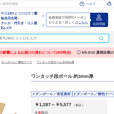
会員
の業務用通販
ヘルプ
平日
12
時までの注文で
最
会員登録で550円クーポン
短当日出荷
※
もらえる！詳しくは
こちら
クレカ・代引き・
法人
後
会員登録
払い
OK
info
の影響によるお届けの遅れについて(8/5時点)
8/9-8/16 夏期休
>
>
ダンボール／梱包ケース
ワンタッチ段ボール 約3mm厚
ワンタッチ段ボール 約3mm厚
ダンボール／発送資材
ダンボール／梱包ケー
￥1,287～￥5,577
（税込）
全
8
商品