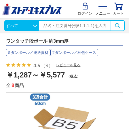
ログイン
メニュー
カート
ワンタッチ段ボール 約3mm厚
ダンボール／発送資材
ダンボール／梱包ケース
4.9
（9）
レビューを見る
￥1,287～￥5,577
（税込）
全
8
商品