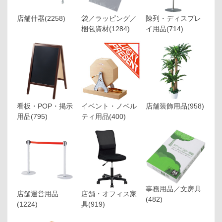
店舗什器
(2258)
袋／ラッピング／
陳列・ディスプレ
梱包資材
(1284)
イ用品
(714)
看板・POP・掲示
イベント・ノベル
店舗装飾用品
(958)
用品
(795)
ティ用品
(400)
事務用品／文房具
店舗運営用品
店舗・オフィス家
(482)
(1224)
具
(919)