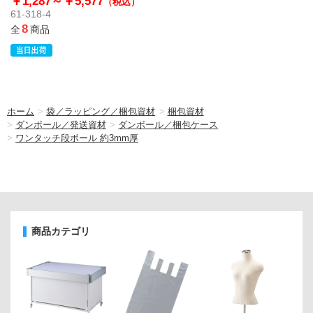
￥1,287～
￥5,577
（税込）
61-318-4
8
全
商品
ホーム
>
袋／ラッピング／梱包資材
>
梱包資材
>
ダンボール／発送資材
>
ダンボール／梱包ケース
>
ワンタッチ段ボール 約3mm厚
商品カテゴリ