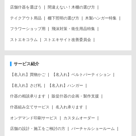
店舗什器を選ぼう
間違えない！木棚の選び方
テイクアウト用品
棚下照明の選び方
木製ハンガー特集
フラワーショップ用
飛沫対策・衛生用品特集
ストエキコラム
ストエキサイト改善委員会
サービス紹介
【名入れ】買物かご
【名入れ】ベルトパーティション
【名入れ】さげ札
【名入れ】ハンガー
什器の相談承ります
販促什器の企画・製作支援
什器組み立てサービス
名入れ承ります
オンデマンド印刷サービス
カスタムオーダー
店舗の設計・施工をご検討の方
バーチャルショールーム