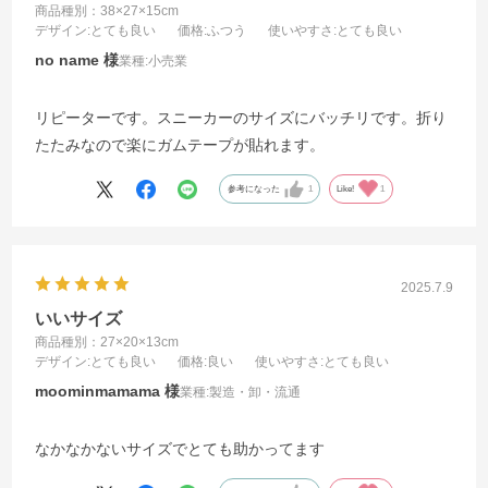
商品種別：38×27×15cm
デザイン
:とても良い
価格
:ふつう
使いやすさ
:とても良い
no name
業種:
小売業
リピーターです。スニーカーのサイズにバッチリです。折り
たたみなので楽にガムテープが貼れます。
参考になった
1
Like!
1
2025.7.9
いいサイズ
商品種別：27×20×13cm
デザイン
:とても良い
価格
:良い
使いやすさ
:とても良い
moominmamama
業種:
製造・卸・流通
なかなかないサイズでとても助かってます