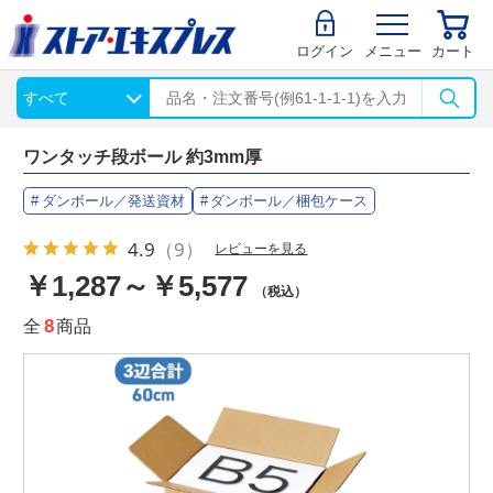
ログイン
メニュー
カート
ワンタッチ段ボール 約3mm厚
ダンボール／発送資材
ダンボール／梱包ケース
4.9
（9）
レビューを見る
￥1,287～￥5,577
（税込）
全
8
商品