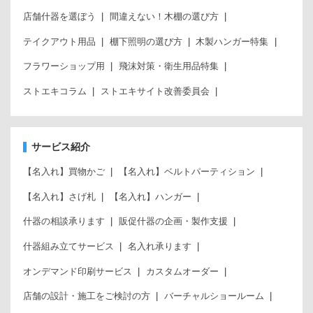
店舗什器を選ぼう
間違えない！木棚の選び方
テイクアウト用品
棚下照明の選び方
木製ハンガー特集
フラワーショップ用
飛沫対策・衛生用品特集
ストエキコラム
ストエキサイト改善委員会
サービス紹介
【名入れ】買物かご
【名入れ】ベルトパーティション
【名入れ】さげ札
【名入れ】ハンガー
什器の相談承ります
販促什器の企画・製作支援
什器組み立てサービス
名入れ承ります
オンデマンド印刷サービス
カスタムオーダー
店舗の設計・施工をご検討の方
バーチャルショールーム