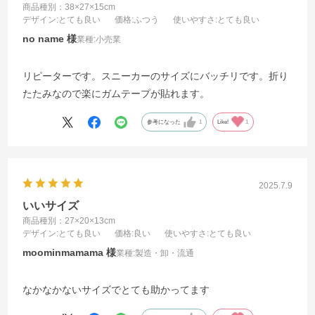
商品種別：38×27×15cm
デザイン
:とても良い
価格
:ふつう
使いやすさ
:とても良い
no name
業種:
小売業
リピーターです。スニーカーのサイズにバッチリです。折り
たたみなので楽にガムテープが貼れます。
参考になった
1
Like!
1
2025.7.9
いいサイズ
商品種別：27×20×13cm
デザイン
:とても良い
価格
:良い
使いやすさ
:とても良い
moominmamama
業種:
製造・卸・流通
なかなかないサイズでとても助かってます