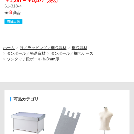
￥1,287～
￥5,577
（税込）
61-318-4
8
全
商品
ホーム
>
袋／ラッピング／梱包資材
>
梱包資材
>
ダンボール／発送資材
>
ダンボール／梱包ケース
>
ワンタッチ段ボール 約3mm厚
商品カテゴリ