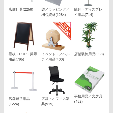
店舗什器
(2258)
袋／ラッピング／
陳列・ディスプレ
梱包資材
(1284)
イ用品
(714)
看板・POP・掲示
イベント・ノベル
店舗装飾用品
(958)
用品
(795)
ティ用品
(400)
事務用品／文房具
店舗運営用品
店舗・オフィス家
(482)
(1224)
具
(919)